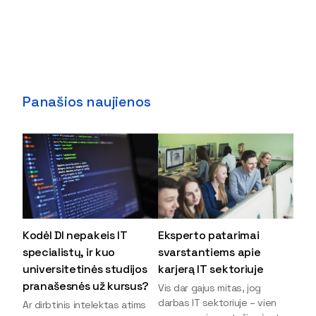
Panašios naujienos
Kodėl DI nepakeis IT
Eksperto patarimai
specialistų, ir kuo
svarstantiems apie
universitetinės studijos
karjerą IT sektoriuje
pranašesnės už kursus?
Vis dar gajus mitas, jog
darbas IT sektoriuje – vien
Ar dirbtinis intelektas atims