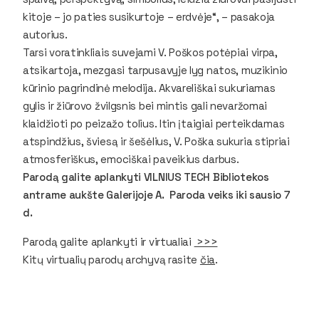
kitoje – jo paties susikurtoje – erdvėje“, – pasakoja
autorius.
Tarsi voratinkliais suvejami V. Poškos potėpiai virpa,
atsikartoja, mezgasi tarpusavyje lyg natos, muzikinio
kūrinio pagrindinė melodija. Akvareliškai sukuriamas
gylis ir žiūrovo žvilgsnis bei mintis gali nevaržomai
klaidžioti po peizažo tolius. Itin įtaigiai perteikdamas
atspindžius, šviesą ir šešėlius, V. Poška sukuria stipriai
atmosferiškus, emociškai paveikius darbus.
Parodą galite aplankyti VILNIUS TECH Bibliotekos
antrame aukšte Galerijoje A. Paroda veiks iki sausio 7
d.
Parodą galite aplankyti ir virtualiai
>>>
Kitų virtualių parodų archyvą rasite
čia
.