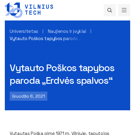
Universitetas
Naujienos ir įvykiai
Vytauto Poškos tapybos paroda „Erdvės spalvos“
Vytauto Poškos tapybos
paroda „Erdvės spalvos“
Gruodžio 8, 2021
Vytautas Poška gimė 1971 m. Vilniuje, tapytojos