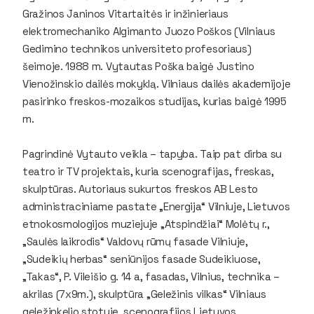
Gražinos Janinos Vitartaitės ir inžinieriaus
elektromechaniko Algimanto Juozo Poškos (Vilniaus
Gedimino technikos universiteto profesoriaus)
šeimoje. 1988 m. Vytautas Poška baigė Justino
Vienožinskio dailės mokyklą. Vilniaus dailės akademijoje
pasirinko freskos-mozaikos studijas, kurias baigė 1995
m.
Pagrindinė Vytauto veikla – tapyba. Taip pat dirba su
teatro ir TV projektais, kuria scenografijas, freskas,
skulptūras. Autoriaus sukurtos freskos AB Lesto
administraciniame pastate „Energija“ Vilniuje, Lietuvos
etnokosmologijos muziejuje „Atspindžiai“ Molėtų r.,
„Saulės laikrodis“ Valdovų rūmų fasade Vilniuje,
„Sudeikių herbas“ seniūnijos fasade Sudeikiuose,
„Takas“, P. Vileišio g. 14 a, fasadas, Vilnius, technika –
akrilas (7x9m.), skulptūra „Geležinis vilkas“ Vilniaus
geležinkelio stotyje, scenografijos Lietuvos