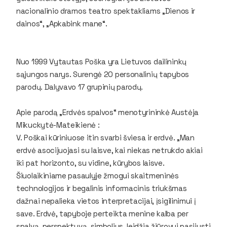
nacionalinio dramos teatro spektakliams „Dienos ir
dainos“, „Apkabink mane“.
Nuo 1999 Vytautas Poška yra Lietuvos dailininkų
sąjungos narys. Surengė 20 personalinių tapybos
parodų. Dalyvavo 17 grupinių parodų.
Apie parodą „Erdvės spalvos“ menotyrininkė Austėja
Mikuckytė-Mateikienė :
V. Poškai kūriniuose itin svarbi šviesa ir erdvė. „Man
erdvė asocijuojasi su laisve, kai niekas netrukdo akiai
iki pat horizonto, su vidine, kūrybos laisve.
Šiuolaikiniame pasaulyje žmogui skaitmeninės
technologijos ir begalinis informacinis triukšmas
dažnai nepalieka vietos interpretacijai, įsigilinimui į
save. Erdvė, tapyboje perteikta menine kalba per
spalvą, perspektyvą, simbolius, leidžia žiūrovui pasijusti