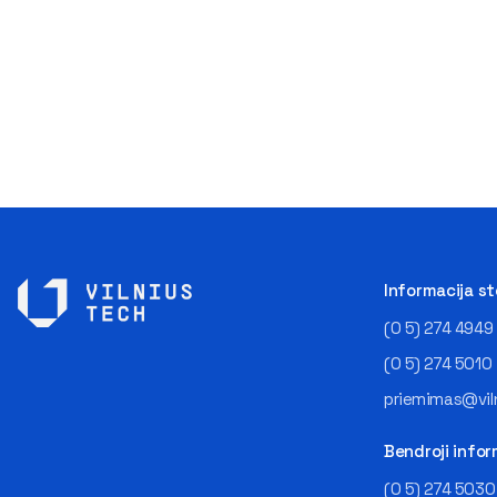
Informacija s
(0 5) 274 4949
(0 5) 274 5010
priemimas@viln
Bendroji infor
(0 5) 274 5030