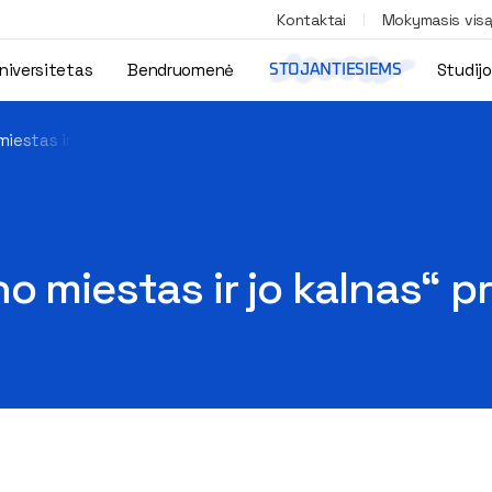
Kontaktai
Mokymasis vis
niversitetas
Bendruomenė
Studij
STOJANTIESIEMS
iestas ir jo kalnas“ pristatymas
o miestas ir jo kalnas“ p