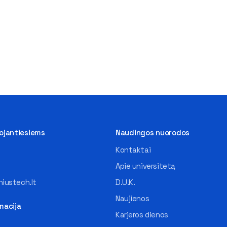
tojantiesiems
Naudingos nuorodos
Kontaktai
Apie universitetą
iustech.lt
D.U.K.
Naujienos
macija
Karjeros dienos