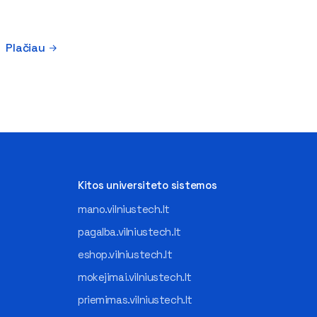
Plačiau
Kitos universiteto sistemos
mano.vilniustech.lt
pagalba.vilniustech.lt
eshop.vilniustech.lt
mokejimai.vilniustech.lt
priemimas.vilniustech.lt