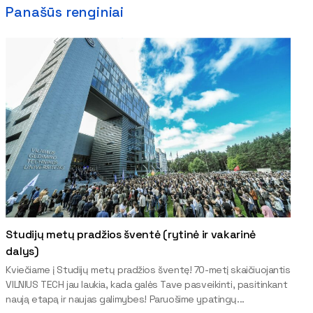
Panašūs renginiai
Studijų metų pradžios šventė (rytinė ir vakarinė
dalys)
Kviečiame į Studijų metų pradžios šventę! 70-metį skaičiuojantis
VILNIUS TECH jau laukia, kada galės Tave pasveikinti, pasitinkant
naują etapą ir naujas galimybes! Paruošime ypatingų...