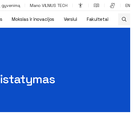
ą gyvenimą
Mano VILNIUS TECH
EN
os
Mokslas ir inovacijos
Verslui
Fakultetai
ristatymas