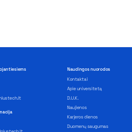
tojantiesiems
Naudingos nuorodos
Kontaktai
Apie universitetą
iustech.lt
D.U.K.
Naujienos
macija
Karjeros dienos
Duomenų saugumas
lniustech.lt