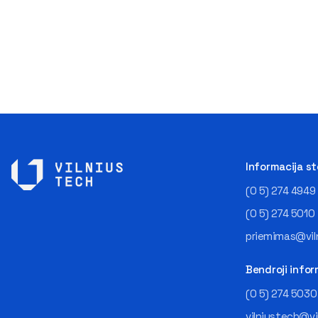
Informacija s
(0 5) 274 4949
(0 5) 274 5010
priemimas@viln
Bendroji infor
(0 5) 274 5030
vilniustech@vi