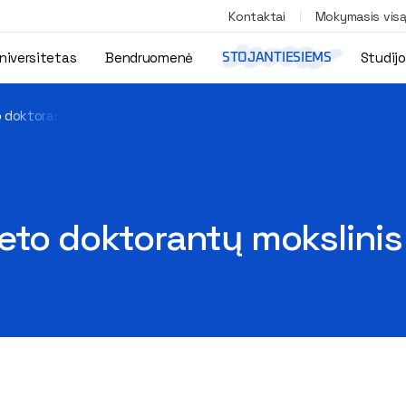
Kontaktai
Mokymasis vis
niversitetas
Bendruomenė
Studij
STOJANTIESIEMS
o doktorantų mokslinis seminaras
eto doktorantų mokslini