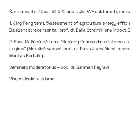
Š. m. kovo 9 d. 14 val. S3 620 aud. vyks VVF doktorantų moks
1. Jing Peng tema “Assessment of agriculture energy efficie
Baležentis; recenzentai: prof. dr. Dalia Štreimikienė ir dokt.
2. Rasa Mažrimienė tema “Regionų finansavimo sistemos tr
augimo” (Mokslinė vadovė: prof. dr. Daiva Jurevičienė; recenz
Mantas Bertulis).
Seminaro moderatorius – doc. dr. Bahman Peyravi
Visų maloniai laukiame!