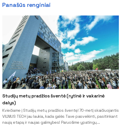
Panašūs renginiai
Studijų metų pradžios šventė (rytinė ir vakarinė
dalys)
Kviečiame į Studijų metų pradžios šventę! 70-metį skaičiuojantis
VILNIUS TECH jau laukia, kada galės Tave pasveikinti, pasitinkant
naują etapą ir naujas galimybes! Paruošime ypatingų...