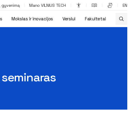
ą gyvenimą
Mano VILNIUS TECH
EN
os
Mokslas ir inovacijos
Verslui
Fakultetai
s seminaras