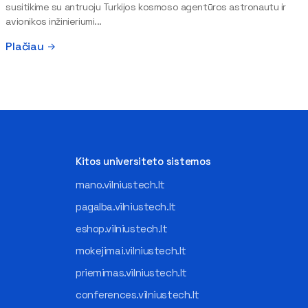
susitikime su antruoju Turkijos kosmoso agentūros astronautu ir
avionikos inžinieriumi...
Plačiau
Kitos universiteto sistemos
mano.vilniustech.lt
pagalba.vilniustech.lt
eshop.vilniustech.lt
mokejimai.vilniustech.lt
priemimas.vilniustech.lt
conferences.vilniustech.lt