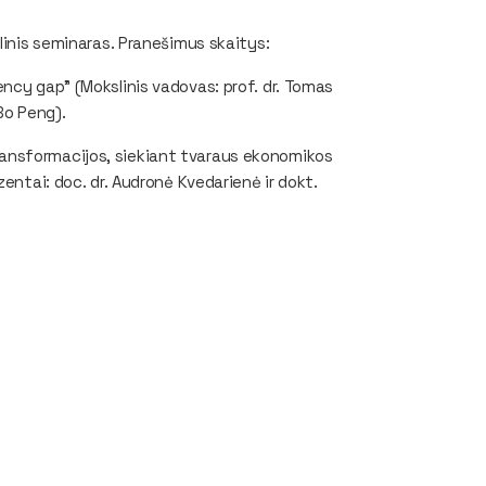
linis seminaras. Pranešimus skaitys:
ncy gap” (Mokslinis vadovas: prof. dr. Tomas
 Bo Peng).
ansformacijos, siekiant tvaraus ekonomikos
entai: doc. dr. Audronė Kvedarienė ir dokt.