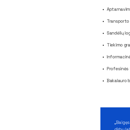
Aptarnavimo
Transporto 
Sandėlių lo
Tiekimo gra
Informacinė
Profesinės 
Bakalauro 
„Baigęs
dirbu l