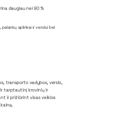
krina daugiau nei 90 %
palankų aplinkai ir verslui bei
os, transporto vadybos, verslo,
 tarptautinį krovinių ir
t ir prižiūrint visas veiklos
 kainą.