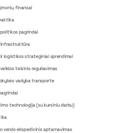
įmonių finansai
raktika
politikos pagrindai
infrastruktūra
ir logistikos strateginiai sprendimai
veiklos teisinis reguliavimas
kokybės vadyba transporte
pagrindai
žimo technologija (su kursiniu darbu)
tika
o verslo ekspedicinis aptarnavimas