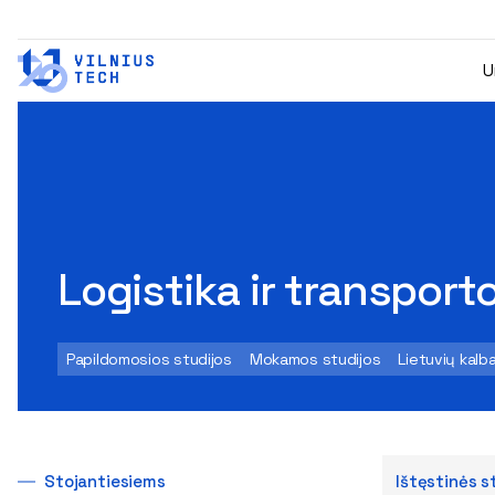
U
Logistika ir transpor
Papildomosios studijos
Mokamos studijos
Lietuvių kalb
Stojantiesiems
Ištęstinės s