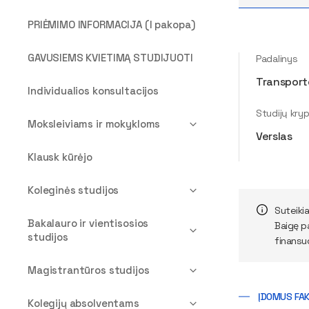
PRIĖMIMO INFORMACIJA (I pakopa)
GAVUSIEMS KVIETIMĄ STUDIJUOTI
Padalinys
Transporto
Individualios konsultacijos
Studijų kryp
Moksleiviams ir mokykloms
Verslas
Klausk kūrėjo
Koleginės studijos
Suteiki
Bakalauro ir vientisosios
Baigę p
studijos
finansu
Magistrantūros studijos
ĮDOMUS FA
Kolegijų absolventams