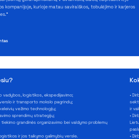
os kompanijoje, kurioje matau saviraiškos, tobulėjimo ir karjeros
es.“
ntas
siu?
Ko
o vadybos, logistikos, ekspedijavimo;
• Di
verslo ir transporto mokslo pagrindų;
sekt
r keleivių vežimo technologijų;
ir v
avimo sprendimų strategijų;
• Di
s tiekimo grandinės organizavimo bei valdymo problemų
Liet
pasl
logistikos ir jos taikymo galimybių versle.
• Di