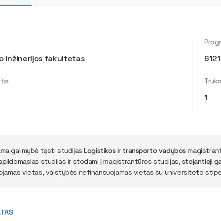
Prog
 inžinerijos fakultetas
612
tis
Truk
1
ama galimybė tęsti studijas
Logistikos ir transporto vadybos
magistrant
apildomąsias studijas ir stodami į magistrantūros studijas,
stojantieji ga
ojamas vietas, valstybės nefinansuojamas vietas su universiteto stipen
KTAS