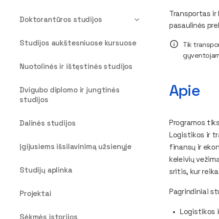
Transportas ir
Doktorantūros studijos
pasaulinės prek
Studijos aukštesniuose kursuose
Tik transpor
gyventojam
Nuotolinės ir ištęstinės studijos
Apie
Dvigubo diplomo ir jungtinės
studijos
Programos tiks
Dalinės studijos
Logistikos ir 
Įgijusiems išsilavinimą užsienyje
finansų ir ekon
keleivių vežimą
Studijų aplinka
sritis, kur rei
Pagrindiniai st
Projektai
Logistikos 
Sėkmės istorijos