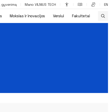
ą gyvenimą
Mano VILNIUS TECH
EN
os
Mokslas ir inovacijos
Verslui
Fakultetai