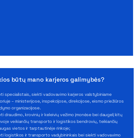
kios būtų mano karjeros galimybės?
rbti specialistais, siekti vadovavimo karjeros valstybiniame
oriuje – ministerijose, inspekcijose, direkcijose, eismo priežiūros
aldymo organizacijose.
rbti draudimo, krovinių ir keleivių vežimo įmonėse bei daugelį kitų
uvoje veikiančių transporto ir logistikos bendrovių, teikiančių
augas vietos ir tarptautinėje rinkoje;
rbti logistikos ir transporto vadybininkais bei siekti vadovavimo