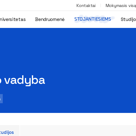
Kontaktai
Mokymasis vis
niversitetas
Bendruomenė
Studij
STOJANTIESIEMS
to vadyba
a
tudijos