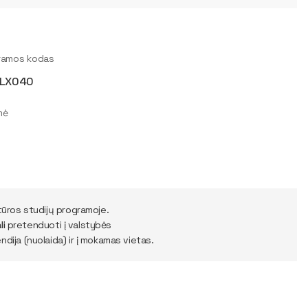
ramos kodas
1LX040
mė
ūros studijų programoje.
li
pretenduoti į valstybės
dija (nuolaida) ir į mokamas vietas.