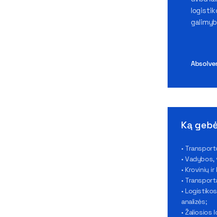
logistik
galimyb
Absolve
Ką gebė
• Transport
• Vadybos, 
• Krovinių i
• Transport
• Logistiko
analizės;
• Žaliosios 