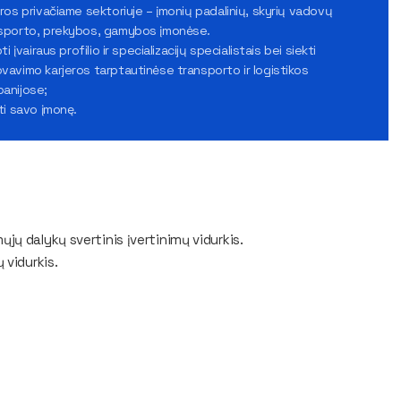
eros privačiame sektoriuje – įmonių padalinių, skyrių vadovų
sporto, prekybos, gamybos įmonėse.
bti įvairaus profilio ir specializacijų specialistais bei siekti
vavimo karjeros tarptautinėse transporto ir logistikos
anijose;
rti savo įmonę.
jų dalykų svertinis įvertinimų vidurkis.
 vidurkis.