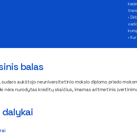
karj
tran
• Dir
vado
komp
• Ku
inis balas
ą sudaro aukštojo neuniversitetinio mokslo diplomo priedo mokomų
de nėra nurodytas kreditų skaičius, imamas aritmetinis įvertinimų
 dalykai
rai