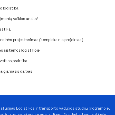
 logistika
įmonių veiklos analizė
gistika
ndinės projektavimas (kompleksinis projektas)
s sistemos logistikoje
veiklos praktika
baigiamasis darbas
 studijas Logistikos ir transporto vadybos studijų programoje,
abai įdomų, gerai apmokamą ir dinamišką darbą tarptautinėje