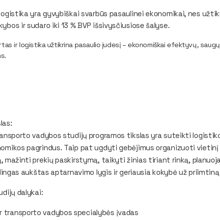
 logistika yra gyvybiškai svarbūs pasaulinei ekonomikai, nes užti
ybos ir sudaro iki 13 % BVP išsivysčiusiose šalyse.
tas ir logistika užtikrina pasaulio judesį – ekonomiškai efektyvų, saugų, 
s.
las:
transporto vadybos studijų programos tikslas yra suteikti logistik
omikos pagrindus. Taip pat ugdyti gebėjimus organizuoti vietinį ir
, mažinti prekių paskirstymą, taikyti žinias tiriant rinką, planuojan
kalingas aukštas aptarnavimo lygis ir geriausia kokybė už priimtiną
udijų dalykai:
ir transporto vadybos specialybės įvadas