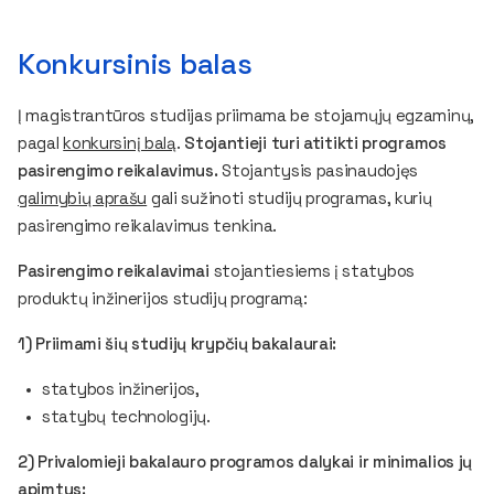
Konkursinis balas
Į magistrantūros studijas priimama be stojamųjų egzaminų,
pagal
konkursinį balą
.
Stojantieji turi atitikti programos
pasirengimo reikalavimus.
Stojantysis pasinaudojęs
galimybių aprašu
gali sužinoti studijų programas, kurių
pasirengimo reikalavimus tenkina.
Pasirengimo reikalavimai
stojantiesiems į statybos
produktų inžinerijos studijų programą:
1) Priimami šių studijų krypčių bakalaurai:
statybos inžinerijos,
statybų technologijų.
2) Privalomieji bakalauro programos dalykai ir minimalios jų
apimtys: