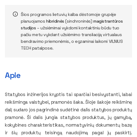
Šios programos lietuvių kalba dėstomoje grupėje
planuojamos
hibridinės
(sinchroninės)
magistrantūros
studijos
– užsiėmimai vykdomi kontaktiniu būdu tuo
pačiu metu vykdant užsiėmimo transliaciją virtualaus
bendravimo priemonėmis, o egzaminai laikomi VILNIUS
TECH patalpose.
Apie
Statybos inžinerijos kryptis tai sparčiai besivystanti, labai
reikšminga valstybei, pramonės šaka. Šioje šakoje reikšminę
dalį sudaro jos pagrindinė sudėtinė dalis statybos produktų
pramonė. Ši dalis jungia statybos produktus, jų gamybą,
kokybines charakteristikas, normatyvinių dokumentų bazę
ir šių produktų teisingą naudojimą pagal jų paskirtį.