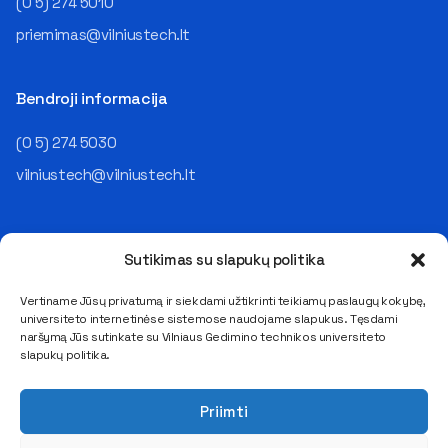
(0 5) 274 5010
priemimas@vilniustech.lt
Bendroji informacija
(0 5) 274 5030
vilniustech@vilniustech.lt
Sutikimas su slapukų politika
Vertiname Jūsų privatumą ir siekdami užtikrinti teikiamų paslaugų kokybę,
universiteto internetinėse sistemose naudojame slapukus. Tęsdami
Saulėtekio al. 11, LT-10223 Vilnius
naršymą Jūs sutinkate su Vilniaus Gedimino technikos universiteto
E. pristatymo dėžutės adresas 111950243
slapukų politika.
Duomenys kaupiami ir saugomi Juridinių asmenų registre
Kodas 111950243, PVM mokėtojo kodas LT119502413
Priimti