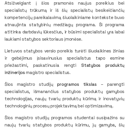
Atsižvelgiant į šios pramonės naujus poreikius bei
specialistų trūkumą ir iš šių specialistų besikeičiančių
kompetencijų pareikalavimą šiuolaikiniame kontekste buvo
atnaujinta statybinių medžiagų programa. Ši programa
atitinka darbdavių lūkesčius, ir būsimi specialistai yra labai
laukiami statybos sektoriaus įmonėse.
Lietuvos statybos verslo poreikis turėti šiuolaikines žinias
ir gebėjimus įsisavinusius specialistus tapo esmine
priežastimi, paskatinusia rengti
Statybos produktų
inžinerijos
magistro specialistus.
Šios magistro studijų
programos tikslas
– parengti
specialistus, išmanančius statybos produktų gamybos
technologijas, naujų tvarių produktų kūrimą ir inovatyvių
technologinių procesų projektavimą bei optimizavimą.
Šios magistro studijų programos studentai susipažins su
naujų tvarių statybos produktų kūrimu, jų gamyba, šių