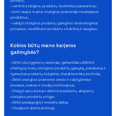
principų;
• vertinti statybos produktų techninius parametrus;
• kurti naujus tvarius statybos pramonėje naudojamus
produktus;
• valdyti statybos produktų gamybos technologinius
procesus, modifikuoti produktų struktūrą ir savybes.
Kokios būtų mano karjeros
galimybės?
• Dirbti visų lygmenų vadovais, gebančiais užtikrinti
efektyvią tvarių statybos produktų gamybą, pardavimą ir
tyrimą bei produktų kokybinių charakteristikų kontrolę;
• Dirbti statybos pramonės verslo ir valstybinėse
įmonėse, mokslo ir studijų institucijose;
• Steigti savo įmonę ir dirbti konsultantu, ekspertu
statybos produktų srityje;
• Dirbti pedagoginį ir mokslinį darbą;
• Studijuoti doktorantūroje.