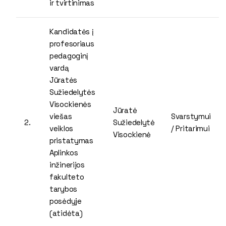
ir tvirtinimas
Kandidatės į
profesoriaus
pedagoginį
vardą
Jūratės
Sužiedelytės
Visockienės
Jūratė
viešas
Svarstymui
2.
Sužiedelytė
veiklos
/ Pritarimui
Visockienė
pristatymas
Aplinkos
inžinerijos
fakulteto
tarybos
posėdyje
(atidėta)