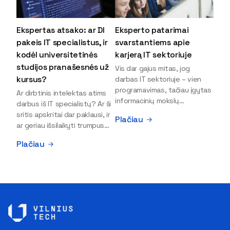
Ekspertas atsako: ar DI
Eksperto patarimai
pakeis IT specialistus, ir
svarstantiems apie
kodėl universitetinės
karjerą IT sektoriuje
studijos pranašesnės už
Vis dar gajus mitas, jog
kursus?
darbas IT sektoriuje – vien
programavimas, tačiau įgytas
Ar dirbtinis intelektas atims
informacinių mokslų
darbus iš IT specialistų? Ar ši
išsilavinimas gali atverti kur
sritis apskritai dar paklausi, ir
Plačiau
kas daugiau durų ir net
ar geriau išsilaikyti trumpus
užauginti iki vadovų. Sparčiai
kursus, ar vis tik stoti į
Plačiau
keičiantis technologijoms,
universitetą? Tokie klausimai
šiandien darbo rinkoje trūksta
dažniausiai iškyla apie
dirbtinio intelekto (DI),
informacinių technologijų
kibernetinio saugumo,
studijas svarstantiems
debesijos ekspertų,
jaunuoliams. Iš šiuos ir kitus
duomenų analitikų.
klausimus apie šio sektoriaus
Apsispręsti dėl studijų
ypatybes bei universitetinių
programos ar karjeros
studijų pranašumą pasakoja