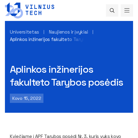
Universitetas
Naujienos ir įvykiai
Aplinkos inžinerijos fakulteto Tarybos posėdis
Aplinkos inžinerijos
fakulteto Tarybos posėdis
Kovo 15, 2022
Kviečiame į APF Tarybos posėdį Nr. 3, kuris vyks kovo