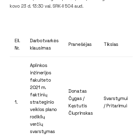
kovo 23 d. 13:30 val. SRK-II 504 aud.
Eil.
Darbotvarkės
Pranešėjas
Tikslas
Nr.
klausimas
Aplinkos
inžinerijos
fakulteto
2021 m.
Donatas
faktinių
Čygas /
Svarstymui
1.
strateginio
Kęstutis
/ Pritarimui
veiklos plano
Čiuprinskas
rodiklių
verčių
svarstymas