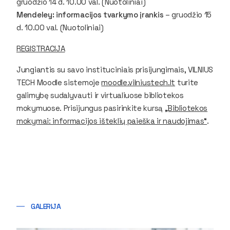
gruodžio 14 d. 10.00 val. (Nuotoliniai)
Mendeley: informacijos tvarkymo įrankis
– gruodžio 15
d. 10.00 val. (Nuotoliniai)
REGISTRACIJA
Jungiantis su savo instituciniais prisijungimais, VILNIUS
TECH Moodle sistemoje
moodle.vilniustech.lt
turite
galimybę sudalyvauti ir virtualiuose bibliotekos
mokymuose. Prisijungus pasirinkite kursą
„Bibliotekos
mokymai: informacijos išteklių paieška ir naudojimas“
.
GALERIJA