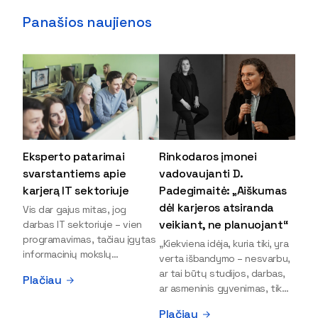
Panašios naujienos
Eksperto patarimai
Rinkodaros įmonei
svarstantiems apie
vadovaujanti D.
karjerą IT sektoriuje
Padegimaitė: „Aiškumas
dėl karjeros atsiranda
Vis dar gajus mitas, jog
veikiant, ne planuojant“
darbas IT sektoriuje – vien
programavimas, tačiau įgytas
„Kiekviena idėja, kuria tiki, yra
informacinių mokslų
verta išbandymo – nesvarbu,
išsilavinimas gali atverti kur
ar tai būtų studijos, darbas,
Plačiau
kas daugiau durų ir net
ar asmeninis gyvenimas, tik
užauginti iki vadovų. Sparčiai
bandydamas naujus dalykus
Plačiau
keičiantis technologijoms,