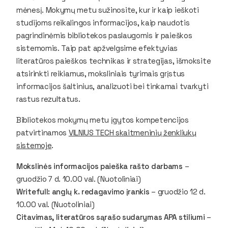
mėnesį. Mokymų metu sužinosite, kur ir kaip ieškoti
studijoms reikalingos informacijos, kaip naudotis
pagrindinėmis bibliotekos paslaugomis ir paieškos
sistemomis. Taip pat apžvelgsime efektyvias
literatūros paieškos technikas ir strategijas, išmoksite
atsirinkti reikiamus, moksliniais tyrimais grįstus
informacijos šaltinius, analizuoti bei tinkamai tvarkyti
rastus rezultatus.
Bibliotekos mokymų metu įgytos kompetencijos
patvirtinamos
VILNIUS TECH skaitmeninių ženkliukų
sistemoje
.
Mokslinės informacijos paieška rašto darbams
–
gruodžio 7 d. 10.00 val. (Nuotoliniai)
Writefull: anglų k. redagavimo įrankis
– gruodžio 12 d.
10.00 val. (Nuotoliniai)
Citavimas, literatūros sąrašo sudarymas APA stiliumi
–