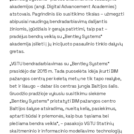
akademijos (angl. Digital Advancement Academies)
atstovais. Pagrindinis šio susitikimo tikslas – užmegzti
abipusiai naudingą bendradarbiavimą dalijantis
žiniomis, įgūdžiais ir gerąja patirtimi, taip pat –
pradėjus bendrą veiklą su „Bentley Systems“
akademija įsilieti į jų inicijuoto pasaulinio tinklo dalyvių
gretas.
„VGTU bendradarbiavimas su „Bentley Systems“
prasidėjo dar 2015 m. Tada puoselėta idėja įkurti BIM
pažangos centrą per keletą metų ne tik tapo realybe,
bet ir išaugo – dabar šis centras jungia Baltijos šalis.
Gruodžio pradžioje vykusiu susitikimu siekėme
„Bentley Systems“ pristatyti BIM pažangos centro
Baltijos šalyse atsiradimą, nueitą kelią, pasiekimus,
aptarti būdai ir priemonės, kaip bus tęsiama bei
plečiama bendra veikla“, – pasakojo VGTU Statinių
skaitmeninio ir informacinio modeliavimo technologijų