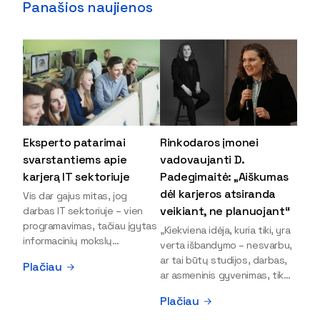
Panašios naujienos
Eksperto patarimai
Rinkodaros įmonei
svarstantiems apie
vadovaujanti D.
karjerą IT sektoriuje
Padegimaitė: „Aiškumas
dėl karjeros atsiranda
Vis dar gajus mitas, jog
veikiant, ne planuojant“
darbas IT sektoriuje – vien
programavimas, tačiau įgytas
„Kiekviena idėja, kuria tiki, yra
informacinių mokslų
verta išbandymo – nesvarbu,
išsilavinimas gali atverti kur
ar tai būtų studijos, darbas,
Plačiau
kas daugiau durų ir net
ar asmeninis gyvenimas, tik
užauginti iki vadovų. Sparčiai
bandydamas naujus dalykus
Plačiau
keičiantis technologijoms,
atrandi, kas iš tiesų tau įdomu
šiandien darbo rinkoje trūksta