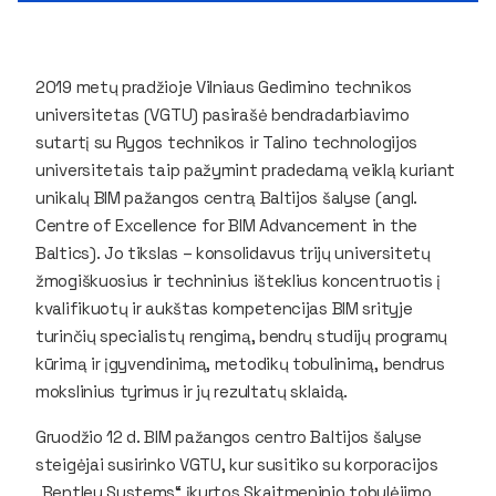
2019 metų pradžioje Vilniaus Gedimino technikos
universitetas (VGTU) pasirašė bendradarbiavimo
sutartį su Rygos technikos ir Talino technologijos
universitetais taip pažymint pradedamą veiklą kuriant
unikalų BIM pažangos centrą Baltijos šalyse (angl.
Centre of Excellence for BIM Advancement in the
Baltics). Jo tikslas – konsolidavus trijų universitetų
žmogiškuosius ir techninius išteklius koncentruotis į
kvalifikuotų ir aukštas kompetencijas BIM srityje
turinčių specialistų rengimą, bendrų studijų programų
kūrimą ir įgyvendinimą, metodikų tobulinimą, bendrus
mokslinius tyrimus ir jų rezultatų sklaidą.
Gruodžio 12 d. BIM pažangos centro Baltijos šalyse
steigėjai susirinko VGTU, kur susitiko su korporacijos
„Bentley Systems“ įkurtos Skaitmeninio tobulėjimo