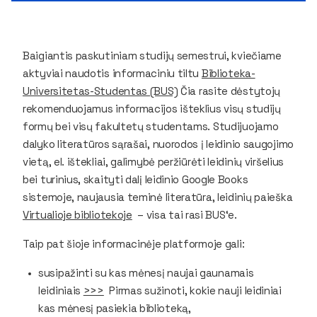
Baigiantis paskutiniam studijų semestrui, kviečiame
aktyviai naudotis informaciniu tiltu
Biblioteka-
Universitetas-Studentas (BUS)
Čia rasite dėstytojų
rekomenduojamus informacijos išteklius visų studijų
formų bei visų fakultetų studentams. Studijuojamo
dalyko literatūros sąrašai, nuorodos į leidinio saugojimo
vietą, el. ištekliai, galimybė peržiūrėti leidinių viršelius
bei turinius, skaityti dalį leidinio Google Books
sistemoje, naujausia teminė literatūra, leidinių paieška
Virtualioje bibliotekoje
– visa tai rasi BUS‘e.
Taip pat šioje informacinėje platformoje gali:
susipažinti su kas mėnesį naujai gaunamais
leidiniais
>>>
Pirmas sužinoti, kokie nauji leidiniai
kas mėnesį pasiekia biblioteką,