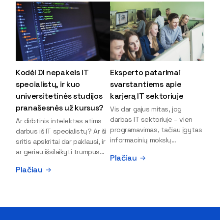
Kodėl DI nepakeis IT
Eksperto patarimai
specialistų, ir kuo
svarstantiems apie
universitetinės studijos
karjerą IT sektoriuje
pranašesnės už kursus?
Vis dar gajus mitas, jog
darbas IT sektoriuje – vien
Ar dirbtinis intelektas atims
programavimas, tačiau įgytas
darbus iš IT specialistų? Ar ši
informacinių mokslų
sritis apskritai dar paklausi, ir
išsilavinimas gali atverti kur
ar geriau išsilaikyti trumpus
Plačiau
kas daugiau durų ir net
kursus, ar vis tik stoti į
Plačiau
užauginti iki vadovų. Sparčiai
universitetą? Tokie klausimai
keičiantis technologijoms,
dažniausiai iškyla apie
šiandien darbo rinkoje trūksta
informacinių technologijų
dirbtinio intelekto (DI),
studijas svarstantiems
kibernetinio saugumo,
jaunuoliams. Iš šiuos ir kitus