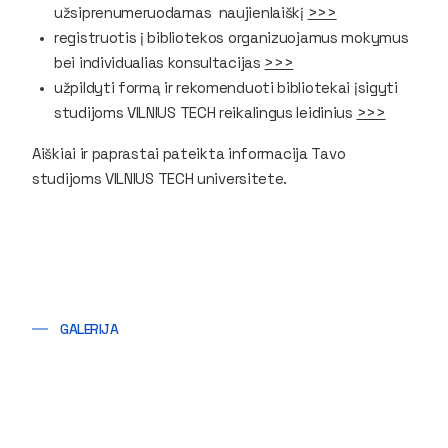
užsiprenumeruodamas naujienlaiškį
>>>
registruotis į bibliotekos organizuojamus mokymus
bei individualias konsultacijas
>>>
užpildyti formą ir rekomenduoti bibliotekai įsigyti
studijoms VILNIUS TECH reikalingus leidinius
>>>
Aiškiai ir paprastai pateikta informacija Tavo
studijoms VILNIUS TECH universitete.
GALERIJA