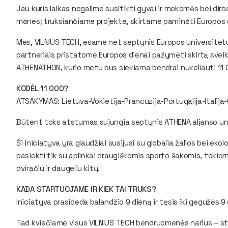
Jau kuris laikas negalime susitikti gyvai ir mokomės bei dir
mėnesį truksiančiame projekte, skirtame paminėti Europos 
Mes, VILNIUS TECH, esame net septynis Europos universitetus
partneriais pristatome Europos dienai pažymėti skirtą sveik
ATHENATHON, kurio metu bus siekiama bendrai nukeliauti 11
KODĖL 11 000?
ATSAKYMAS: Lietuva-Vokietija-Prancūzija-Portugalija-Italija-G
Būtent toks atstumas sujungia septynis ATHENA aljanso un
Ši iniciatyva yra glaudžiai susijusi su globalia žalios bei ek
pasiekti tik su aplinkai draugiškomis sporto šakomis, tokio
dviračiu ir daugeliu kitų.
KADA STARTUOJAME IR KIEK TAI TRUKS?
Iniciatyva prasideda balandžio 9 dieną ir tęsis iki gegužės 
Tad kviečiame visus VILNIUS TECH bendruomenės narius – st