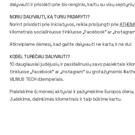
dalyvauti ir prisidėti prie šio renginio, kartu su visų septyn
NORIU DALYVAUTI, KĄ TURIU PADARYTI?
Norint prisidėti prie iniciatyvos, reikia prisijungti prie
ATHENA
kilometrais socialiniuose tinkluose „Facebook“ ar „Instag
Atkreipiame dėmesį, kad galite dalyvauti ne kartą ir ne du!
KODĖL TURĖČIAU DALYVAUTI?
10 daugiausiai judėjusių ir pasidalinusių savo pasiektais ki
tinkluose „Facebook“ ar „Instagram“ su grotažymėmis #at
VILNIUS TECH džemperiais.
Praleiskime šį mėnesį aktyviai ir pažymėkime Europos dieną 
Judėkime, dalinkimės kilometrais ir taip būkime kartu.