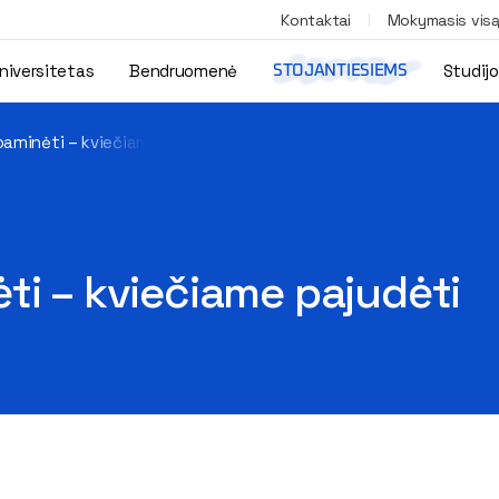
Kontaktai
Mokymasis vis
niversitetas
Bendruomenė
Studij
STOJANTIESIEMS
paminėti – kviečiame pajudėti
ti – kviečiame pajudėti