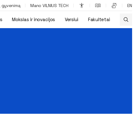
ą gyvenimą
Mano VILNIUS TECH
EN
os
Mokslas ir inovacijos
Verslui
Fakultetai