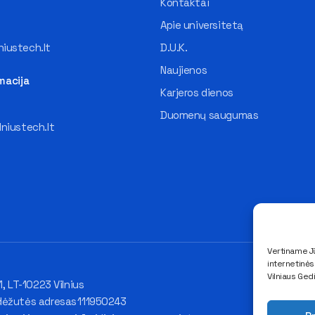
Kontaktai
Apie universitetą
iustech.lt
D.U.K.
Naujienos
macija
Karjeros dienos
Duomenų saugumas
lniustech.lt
Vertiname Jū
internetinė
Vilniaus Ged
1, LT-10223 Vilnius
dėžutės adresas 111950243