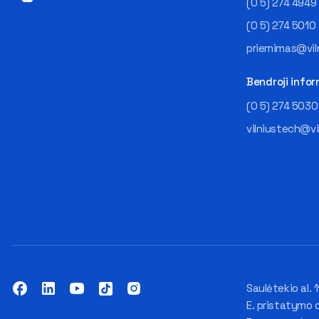
(0 5) 274 4949
(0 5) 274 5010
priemimas@viln
Bendroji infor
(0 5) 274 5030
vilniustech@vi
Saulėtekio al. 1
E. pristatymo 