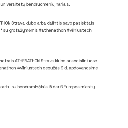
ių universitetų bendruomenių nariais.
THON Strava klubo
arba dalintis savo pasiektais
ram“ su grotažymėmis #athenathon #vilniustech.
lometrais ATHENATHON Strava klube ar socialiniuose
henathon #vilniustech gegužės 9 d. apdovanosime
kartu su bendraminčiais iš dar 6 Europos miestų.