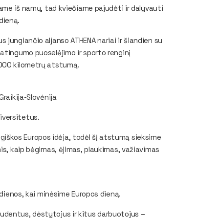
bame iš namų, tad kviečiame pajudėti ir dalyvauti
dieną.
 jungiančio aljanso ATHENA nariai ir šiandien su
atingumo puoselėjimo ir sporto renginį
 000 kilometrų atstumą.
raikija-Slovėnija
iversitetus.
ologiškos Europos idėja, todėl šį atstumą sieksime
mis, kaip bėgimas, ėjimas, plaukimas, važiavimas
9 dienos, kai minėsime Europos dieną.
udentus, dėstytojus ir kitus darbuotojus –