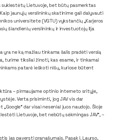
slas suklestėtų Lietuvoje, bet būtų pasmerktas
 Kaip jaunųjų verslininkų skatinime gali dalyvauti
chnikos universitete (VGTU) vykstančių „Karjeros
ų šiandienių verslininkų ir investuotojų Ilja
va yra ne ką mažiau tinkama šalis pradėti verslą
a, turime tiksliai žinoti, kas esame, ir tinkamai
ninkams patarė ieškoti nišų, kuriose būtent
ruktūra – pirmaujame optinio interneto srityje,
stėje. Verta prisiminti, jog JAV vis dar
t „Google“ dar visai neseniai juos naudojo. Šioje
uklestėti Lietuvoje, bet nebūtų sėkmingas JAV“, –
tis jas paversti pranašumais. Pasak I. Laurso,