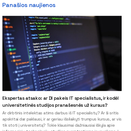
Panašios naujienos
Ekspertas atsako: ar DI pakeis IT specialistus, ir kodėl
universitetinės studijos pranašesnės už kursus?
Ar dirbtinis intelektas atims darbus iš IT specialistų? Ar ši sritis
apskritai dar paklausi, ir ar geriau išsilaikyti trumpus kursus, ar vis
tik stoti į universitetą? Tokie klausimai dažniausiai iškyla apie