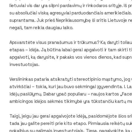
lietuviai vis dar yra silpni pardavimų ir rinkodaros srityje. I
su absoliučiai viską agresyviai parduodančiais amerikiečiais.
suprantama. Juk prieš Nepriklausomybę ši sritis Lietuvoje n
negali, tam reikia daugiau laiko.
Apsvarstėte visus pranašumus ir trūkumus? Ką daryti toliau?
etapas – idėja. Ją būtina labai gerai apgalvoti ir tam skirti 
apgalvoti, ką darysite, ir pakaks vos vienos dienos, kad su
investuotojas.
Verslininkas pataria atsikratyti stereotipinio mąstymo, jog ver
atvirkščiai – tokia, kuri jau buvo sėkmingai įgyvendinta. I. La
idėjų pasiūlymų. Dabar ypač populiaru – naujos kartos „Faceb
ambicingos idėjos sėkmės tikimybė yra tūkstančiu kartų maž
Taigi, jeigu jau gerai apgalvojote idėją, pasidomėjote šios sr
tada jau galite pereiti prie kito etapo. Pirmiausia reikėtų suk
pokalbius su galimais investuotojais. Tiesa, pagalvokite, ką 