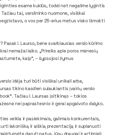
š prigimties esame kuklūs, todėl net negalime lygintis
 Tačiau tai, verslininko nuomone, visiškai
eegzistavo, o vos per 25-erius metus visko išmokti
 Pasak I. Laurso, bene svarbiausias verslo kūrimo
tikrai nemažai laiko. „Prireiks apie poros mėnesių
prastumėte, kaip“, – šypsojosi žymus
slo idėja turi būti visiškai unikali arba,
ursas tikino kasdien sulaukiantis įvairių verslo
ook“. Tačiau I. Laursas įsitikinęs – tokios
esnė nei paprastesnio ir gerai apgalvoto dalyko.
ities veikla ir pasiekimais, galimais konkurentais,
urti lakonišką ir aiškią prezentaciją ir suplanuoti
galėtumėte daryti patys, jūsų draugai ir artimieji