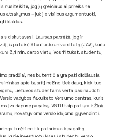
nusiteikite, jog jų greičiausiai prireiks ne
s atsakymus – juk jie visi bus argumentuoti,
yti klaidas.
s diskutavęs I. Laursas pabrėžė, jog ir
yzdį jis pateikė Stanfordo universitetą (JAV), kurio
ūrė 5,4 mln. darbo vietų. Vos 11 tūkst. studentų
ūrimo pradžiai, nes būtent čia yra pati didžiausia
rslininkas apie tą sritį nežino tiek daug, kiek tuo
 teigimu, Lietuvos studentams verta pasinaudoti
 Verslo vadybos fakulteto
Verslumo centras
, kuris
ams įvairiapusę pagalbą. VGTU taip pat yra ir
Žinių
 paramą inovatyvioms verslo idėjoms įgyvendinti.
dinga turėti ne tik patarimus ir pagalbą
ndus, kurie investuotų lėšas į studentų verslo