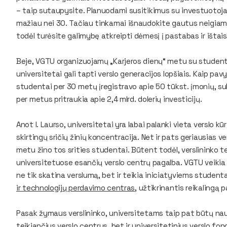
– taip sutaupysite. Planuodami susitikimus su investuotojais 
mažiau nei 30. Tačiau tinkamai išnaudokite gautus neigiamu
todėl turėsite galimybę atkreipti dėmesį į pastabas ir ištais
Beje, VGTU organizuojamų „Karjeros dienų“ metu su studentai
universitetai gali tapti verslo generacijos lopšiais. Kaip pav
studentai per 30 metų įregistravo apie 50 tūkst. įmonių, suk
per metus pritraukia apie 2,4 mlrd. dolerių investicijų.
Anot I. Laurso, universitetai yra labai palanki vieta verslo k
skirtingų sričių žinių koncentracija. Net ir pats geriausias ve
metu žino tos srities studentai. Būtent todėl, verslininko
universitetuose esančių verslo centrų pagalba. VGTU veikia
ne tik skatina verslumą, bet ir teikia iniciatyviems student
ir technologijų perdavimo centras
, užtikrinantis reikalingą
Pasak žymaus verslininko, universitetams taip pat būtų nau
teikiančius verslo centrus, bet ir universitetinius verslo fo