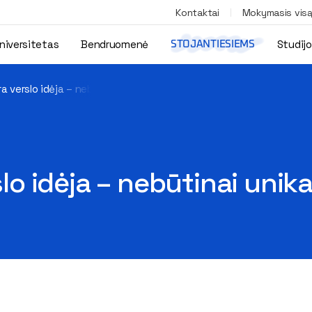
Kontaktai
Mokymasis vis
niversitetas
Bendruomenė
Studij
STOJANTIESIEMS
ra verslo idėja – nebūtinai unikali“
slo idėja – nebūtinai unika