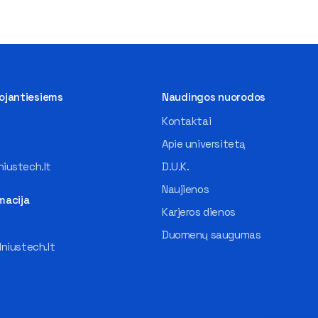
tojantiesiems
Naudingos nuorodos
Kontaktai
Apie universitetą
iustech.lt
D.U.K.
Naujienos
macija
Karjeros dienos
Duomenų saugumas
lniustech.lt