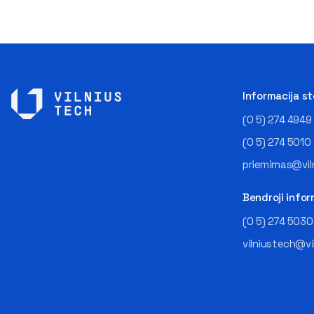
Informacija s
(0 5) 274 4949
(0 5) 274 5010
priemimas@viln
Bendroji infor
(0 5) 274 5030
vilniustech@vi