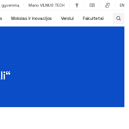
ą gyvenimą
Mano VILNIUS TECH
EN
os
Mokslas ir inovacijos
Verslui
Fakultetai
li“