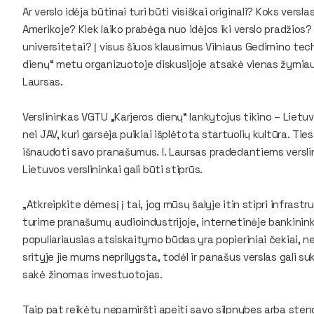
Ar verslo idėja būtinai turi būti visiškai originali? Koks ver
Amerikoje? Kiek laiko prabėga nuo idėjos iki verslo pradžios?
universitetai? Į visus šiuos klausimus Vilniaus Gedimino te
dienų“ metu organizuotoje diskusijoje atsakė vienas žymiausi
Laursas.
Verslininkas VGTU „Karjeros dienų“ lankytojus tikino – Lietu
nei JAV, kuri garsėja puikiai išplėtota startuolių kultūra. Ties
išnaudoti savo pranašumus. I. Laursas pradedantiems versli
Lietuvos verslininkai gali būti stiprūs.
„Atkreipkite dėmesį į tai, jog mūsų šalyje itin stipri infrast
turime pranašumų audioindustrijoje, internetinėje bankininky
populiariausias atsiskaitymo būdas yra popieriniai čekiai, ne
srityje jie mums neprilygsta, todėl ir panašus verslas gali s
sakė žinomas investuotojas.
Taip pat reikėtų nepamiršti apeiti savo silpnybes arba steng