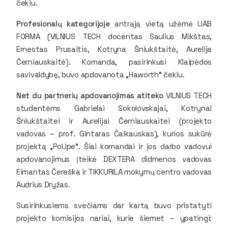
čekiu.
Profesionalų kategorijoje
antrąją vietą užėmė UAB
FORMA (VILNIUS TECH docentas Saulius Mikštas,
Ernestas Prusaitis, Kotryna Šniukštaitė, Aurelija
Černiauskaitė). Komanda, pasirinkusi Klaipėdos
savivaldybę, buvo apdovanota „Haworth“ čekiu.
Net du partnerių apdovanojimas atiteko
VILNIUS TECH
studentėms Gabrielai Sokolovskajai, Kotrynai
Šniukštaitei ir Aurelijai Černiauskaitei (projekto
vadovas – prof. Gintaras Čaikauskas), kurios sukūrė
projektą „PoUpe“. Šiai komandai ir jos darbo vadovui
apdovanojimus įteikė DEXTERA didmenos vadovas
Eimantas Čereška ir TIKKURILA mokymų centro vadovas
Audrius Dryžas.
Susirinkusiems svečiams dar kartą buvo pristatyti
projekto komisijos nariai, kurie šiemet – ypatingi: