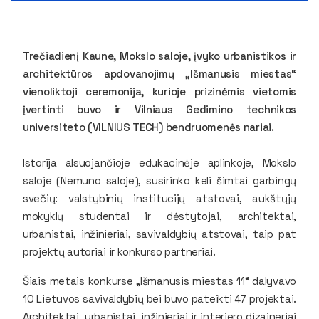
Trečiadienį Kaune, Mokslo saloje, įvyko urbanistikos ir
architektūros apdovanojimų „Išmanusis miestas“
vienoliktoji ceremonija, kurioje prizinėmis vietomis
įvertinti buvo ir Vilniaus Gedimino technikos
universiteto (VILNIUS TECH) bendruomenės nariai.
Istorija alsuojančioje edukacinėje aplinkoje, Mokslo
saloje (Nemuno saloje), susirinko keli šimtai garbingų
svečių: valstybinių institucijų atstovai, aukštųjų
mokyklų studentai ir dėstytojai, architektai,
urbanistai, inžinieriai, savivaldybių atstovai, taip pat
projektų autoriai ir konkurso partneriai.
Šiais metais konkurse „Išmanusis miestas 11“ dalyvavo
10 Lietuvos savivaldybių bei buvo pateikti 47 projektai.
Architektai, urbanistai, inžinieriai ir interjero dizaineriai