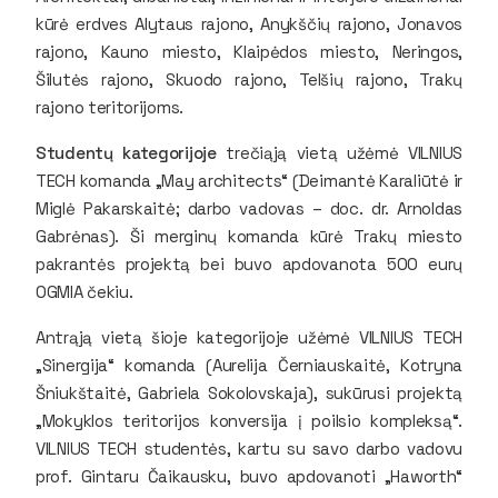
kūrė erdves Alytaus rajono, Anykščių rajono, Jonavos
rajono, Kauno miesto, Klaipėdos miesto, Neringos,
Šilutės rajono, Skuodo rajono, Telšių rajono, Trakų
rajono teritorijoms.
Studentų kategorijoje
trečiąją vietą užėmė VILNIUS
TECH komanda „May architects“ (Deimantė Karaliūtė ir
Miglė Pakarskaitė; darbo vadovas – doc. dr. Arnoldas
Gabrėnas). Ši merginų komanda kūrė Trakų miesto
pakrantės projektą bei buvo apdovanota 500 eurų
OGMIA čekiu.
Antrąją vietą šioje kategorijoje užėmė VILNIUS TECH
„Sinergija“ komanda (Aurelija Černiauskaitė, Kotryna
Šniukštaitė, Gabriela Sokolovskaja), sukūrusi projektą
„Mokyklos teritorijos konversija į poilsio kompleksą“.
VILNIUS TECH studentės, kartu su savo darbo vadovu
prof. Gintaru Čaikausku, buvo apdovanoti „Haworth“