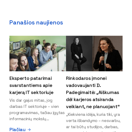
Panašios naujienos
Eksperto patarimai
Rinkodaros įmonei
svarstantiems apie
vadovaujanti D.
karjerą IT sektoriuje
Padegimaitė: „Aiškumas
dėl karjeros atsiranda
Vis dar gajus mitas, jog
veikiant, ne planuojant“
darbas IT sektoriuje – vien
programavimas, tačiau įgytas
„Kiekviena idėja, kuria tiki, yra
informacinių mokslų
verta išbandymo – nesvarbu,
išsilavinimas gali atverti kur
ar tai būtų studijos, darbas,
Plačiau
kas daugiau durų ir net