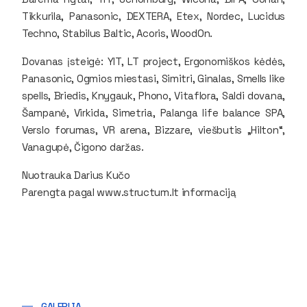
Tikkurila, Panasonic, DEXTERA, Etex, Nordec, Lucidus
Techno, Stabilus Baltic, Acoris, WoodOn.
Dovanas įsteigė:
YIT, LT project, Ergonomiškos kėdės,
Panasonic, Ogmios miestasi, Simitri, Ginalas, Smells like
spells, Briedis, Knygauk, Phono, Vitaflora, Saldi dovana,
Šampanė, Virkida, Simetria, Palanga life balance SPA,
Verslo forumas, VR arena, Bizzare, viešbutis „Hilton“,
Vanagupė, Čigono daržas
.
Nuotrauka Darius Kučo
Parengta pagal www.structum.lt informaciją
GALERIJA