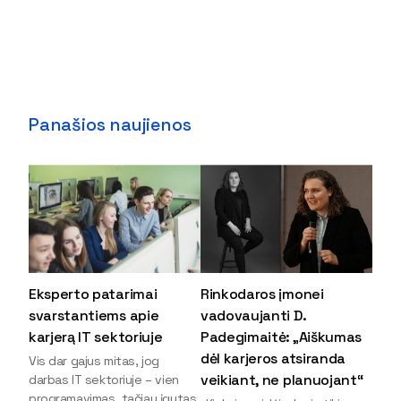
Panašios naujienos
Eksperto patarimai
Rinkodaros įmonei
svarstantiems apie
vadovaujanti D.
karjerą IT sektoriuje
Padegimaitė: „Aiškumas
dėl karjeros atsiranda
Vis dar gajus mitas, jog
veikiant, ne planuojant“
darbas IT sektoriuje – vien
programavimas, tačiau įgytas