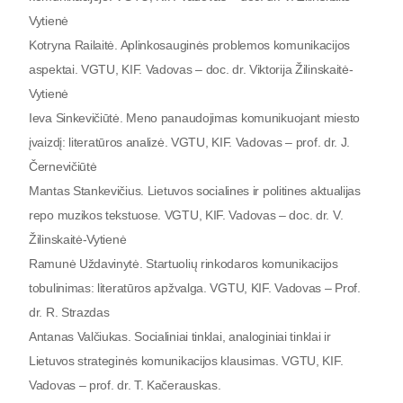
Vytienė
Kotryna Railaitė. Aplinkosauginės problemos komunikacijos
aspektai. VGTU, KIF. Vadovas – doc. dr. Viktorija Žilinskaitė-
Vytienė
Ieva Sinkevičiūtė. Meno panaudojimas komunikuojant miesto
įvaizdį: literatūros analizė. VGTU, KIF. Vadovas – prof. dr. J.
Černevičiūtė
Mantas Stankevičius
.
Lietuvos socialines ir politines aktualijas
repo muzikos tekstuose. VGTU, KIF. Vadovas – doc. dr. V.
Žilinskaitė-Vytienė
Ramunė Uždavinytė. Startuolių rinkodaros komunikacijos
tobulinimas: ​literatūros apžvalga. VGTU, KIF. Vadovas – Prof.
dr. R. Strazdas
Antanas Valčiukas. Socialiniai tinklai, analoginiai tinklai ir
Lietuvos strateginės komunikacijos klausimas. VGTU, KIF.
Vadovas – prof. dr. T. Kačerauskas.