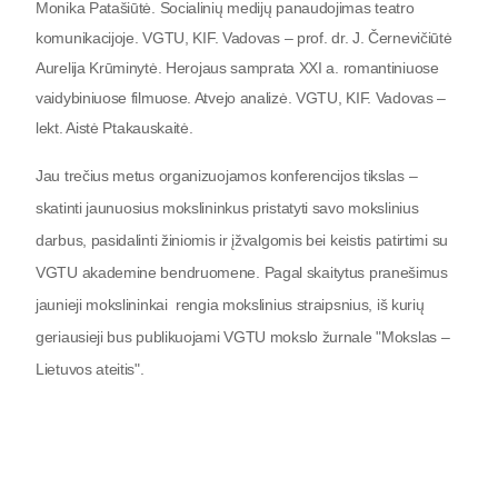
Monika Patašiūtė. Socialinių medijų panaudojimas teatro
komunikacijoje.
VGTU, KIF. Vadovas – prof. dr. J. Černevičiūtė
Aurelija Krūminytė.
Herojaus samprata XXI a. romantiniuose
vaidybiniuose filmuose. Atvejo analizė. VGTU, KIF.
Vadovas –
lekt. Aistė Ptakauskaitė.
Jau trečius metus organizuojamos konferencijos tikslas –
skatinti jaunuosius mokslininkus pristatyti savo mokslinius
darbus, pasidalinti žiniomis ir įžvalgomis bei keistis patirtimi su
VGTU akademine bendruomene. Pagal skaitytus pranešimus
jaunieji mokslininkai rengia mokslinius straipsnius, iš kurių
geriausieji bus publikuojami VGTU mokslo žurnale "Mokslas –
Lietuvos ateitis".