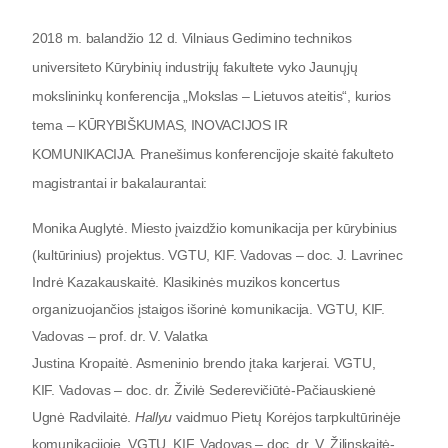
2018 m. balandžio 12 d. Vilniaus Gedimino technikos
universiteto Kūrybinių industrijų fakultete vyko Jaunųjų
mokslininkų konferencija „Mokslas – Lietuvos ateitis“, kurios
tema – KŪRYBIŠKUMAS, INOVACIJOS IR
KOMUNIKACIJA. Pranešimus konferencijoje skaitė fakulteto
magistrantai ir bakalaurantai:
Monika Auglytė. Miesto įvaizdžio komunikacija per kūrybinius
(kultūrinius) projektus. VGTU, KIF. Vadovas – doc. J. Lavrinec
Indrė Kazakauskaitė. Klasikinės muzikos koncertus
organizuojančios įstaigos išorinė komunikacija. VGTU, KIF.
Vadovas – prof. dr. V. Valatka
Justina Kropaitė. Asmeninio brendo įtaka karjerai. VGTU,
KIF.
Vadovas – doc. dr. Živilė Sederevičiūtė-Pačiauskienė
Ugnė Radvilaitė.
Hallyu
vaidmuo Pietų Korėjos tarpkultūrinėje
komunikacijoje. VGTU, KIF. Vadovas – doc. dr. V. Žilinskaitė-