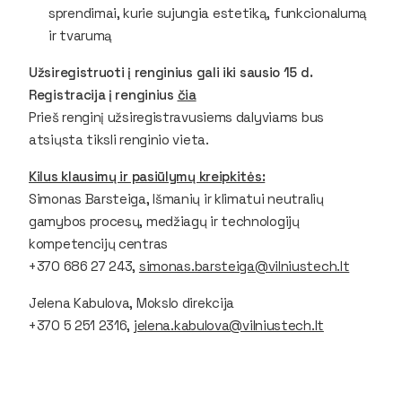
sprendimai, kurie sujungia estetiką, funkcionalumą
ir tvarumą
Užsiregistruoti į renginius gali iki sausio 15 d.
Registracija į renginius
čia
Prieš renginį užsiregistravusiems dalyviams bus
atsiųsta tiksli renginio vieta.
Kilus klausimų ir pasiūlymų kreipkitės:
Simonas Barsteiga, Išmanių ir klimatui neutralių
gamybos procesų, medžiagų ir technologijų
kompetencijų centras
+370 686 27 243,
simonas.barsteiga@vilniustech.lt
Jelena Kabulova, Mokslo direkcija
+370 5 251 2316,
jelena.kabulova@vilniustech.lt