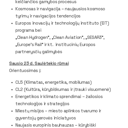
keičiančios gamybos procesus
Kosmosas ir navigacija – naujausios kosmoso
tyrimų ir navigacijos tendencijos
Europos inovacijų ir technologijų instituto (EIT)
programa bei
„Clean Hydrogen“, „Clean Aviation“, „SESAR3“,
„Europe‘s Rail“ ir kt. institucinių Europos
partnerysčių galimybės
Sausio 23 d. Saulėtekio rūmai
Orientuosimės į:
CL5 (Klimatas, energetika, mobilumas)
CL2 (Kultūra, kūrybiškumas ir įtrauki visuomenė)
Energetikos ir klimato sprendimai – žaliosios
technologijos ir strategijos
Miestų misijos – miesto aplinkos tvarumo ir
gyventojų gerovės iniciatyvos
Naujasis europinis bauhauzas – kūrybiški