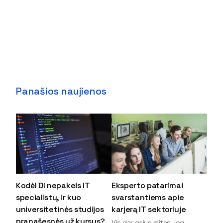
Panašios naujienos
Kodėl DI nepakeis IT
Eksperto patarimai
specialistų, ir kuo
svarstantiems apie
universitetinės studijos
karjerą IT sektoriuje
pranašesnės už kursus?
Vis dar gajus mitas, jog