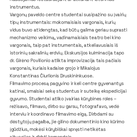
instrumentus.
Vargonų paveldo centre studentai susipažino su įvairių
tipų instrumentais: mokomaisiais vargonais, kurių
vidus buvo atidengtas, kad būtų galima geriau suprasti
mechanizmo veikimą, vadinamaisiais teatro bei kino
vargonais, taip pat instrumentais, atkeliavusiais iš
istorinių sakralinių erdvių. Ekskursijos kulminacija tapo
dr. Girėno Povilionio atlikta improvizacija tais pačiais
vargonais, kuriais kadaise grojo ir Mikalojus
Konstantinas Čiurlionis Druskininkuose.
Filmavimo procesą pagyvino ir keli centre gyvenantys
katinai, smalsiai sekę studentus ir suteikę ekspedicijai
gyvumo. Studentai atliko įvairias kūrybines roles –
režisavo, filmavo, dirbo su garsu, fotografavo, vedė
interviu ir koordinavo filmavimo eigą. Dirbdami su
dėstytojų pagalba, jie gilino dokumentinio kino kūrimo
įgūdžius, mokėsi kūrybiškai spręsti netikėtas
situacijas ir dirbti komandoje.