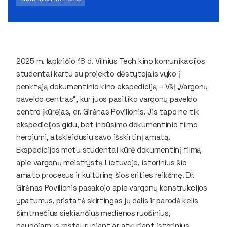
2025 m. lapkričio 18 d. Vilnius Tech kino komunikacijos
studentai kartu su projekto dėstytojais vyko į
penktąją dokumentinio kino ekspediciją – VšĮ „Vargonų
paveldo centras“, kur juos pasitiko vargonų paveldo
centro įkūrėjas, dr. Girėnas Povilionis. Jis tapo ne tik
ekspedicijos gidu, bet ir būsimo dokumentinio filmo
herojumi, atskleidusiu savo išskirtinį amatą.
Ekspedicijos metu studentai kūrė dokumentinį filmą
apie vargonų meistrystę Lietuvoje, istorinius šio
amato procesus ir kultūrinę šios srities reikšmę. Dr.
Girėnas Povilionis pasakojo apie vargonų konstrukcijos
ypatumus, pristatė skirtingas jų dalis ir parodė kelis
šimtmečius siekiančius medienos ruošinius,
naudojamus restauruojant ar atkuriant istorinius