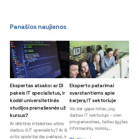
Panašios naujienos
Ekspertas atsako: ar DI
Eksperto patarimai
pakeis IT specialistus, ir
svarstantiems apie
kodėl universitetinės
karjerą IT sektoriuje
studijos pranašesnės už
Vis dar gajus mitas, jog
kursus?
darbas IT sektoriuje – vien
programavimas, tačiau įgytas
Ar dirbtinis intelektas atims
informacinių mokslų
darbus iš IT specialistų? Ar ši
išsilavinimas gali atverti kur
sritis apskritai dar paklausi, ir