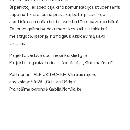
Ši penktoji ekspedicija kino komunikacijos studentams
tapo ne tik profesine praktika, bet ir prasmingu
susitikimu su unikalia Lietuvos kultūros paveldo dalimi.
Tai buvo galimybė dokumentikos kalba atskleisti
meistrystę, istoriją ir žmogaus atsidavimą savo
amatui.
Projekto vadovė doc. Inesa Kurklietytė
Projekto organizatorius – Asociacija „Kino malūnas“
Partneriai – VILNIUS TECH KIF, Vilniaus rajono
savivaldybė ir VšĮ „Culture Bridge“
Pranešimą parengė Gabija Norvilaitė