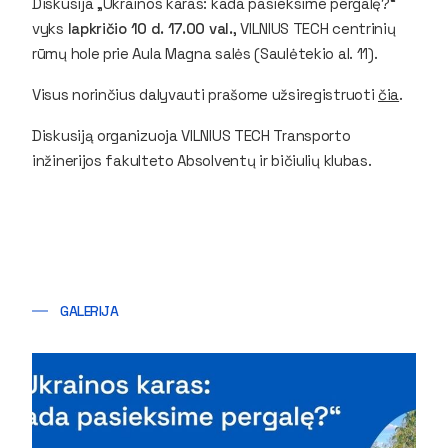
Diskusija „Ukrainos karas: kada pasieksime pergalę?“
vyks
lapkričio 10 d. 17.00 val.
, VILNIUS TECH centrinių
rūmų hole prie Aula Magna salės (Saulėtekio al. 11).
Visus norinčius dalyvauti prašome užsiregistruoti
čia
.
Diskusiją organizuoja VILNIUS TECH Transporto
inžinerijos fakulteto Absolventų ir bičiulių klubas.
GALERIJA