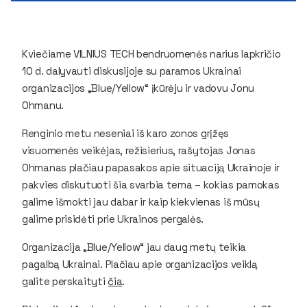
Kviečiame VILNIUS TECH bendruomenės narius lapkričio
10 d. dalyvauti diskusijoje su paramos Ukrainai
organizacijos „Blue/Yellow“ įkūrėju ir vadovu Jonu
Ohmanu.
Renginio metu neseniai iš karo zonos grįžęs
visuomenės veikėjas, režisierius, rašytojas Jonas
Ohmanas plačiau papasakos apie situaciją Ukrainoje ir
pakvies diskutuoti šia svarbia tema – kokias pamokas
galime išmokti jau dabar ir kaip kiekvienas iš mūsų
galime prisidėti prie Ukrainos pergalės.
Organizacija „Blue/Yellow“ jau daug metų teikia
pagalbą Ukrainai. Plačiau apie organizacijos veiklą
galite perskaityti
čia
.