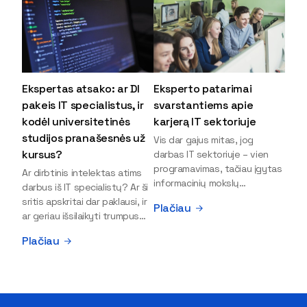
Ekspertas atsako: ar DI
Eksperto patarimai
pakeis IT specialistus, ir
svarstantiems apie
kodėl universitetinės
karjerą IT sektoriuje
studijos pranašesnės už
Vis dar gajus mitas, jog
kursus?
darbas IT sektoriuje – vien
programavimas, tačiau įgytas
Ar dirbtinis intelektas atims
informacinių mokslų
darbus iš IT specialistų? Ar ši
išsilavinimas gali atverti kur
sritis apskritai dar paklausi, ir
Plačiau
kas daugiau durų ir net
ar geriau išsilaikyti trumpus
užauginti iki vadovų. Sparčiai
kursus, ar vis tik stoti į
Plačiau
keičiantis technologijoms,
universitetą? Tokie klausimai
šiandien darbo rinkoje trūksta
dažniausiai iškyla apie
dirbtinio intelekto (DI),
informacinių technologijų
kibernetinio saugumo,
studijas svarstantiems
debesijos ekspertų,
jaunuoliams. Iš šiuos ir kitus