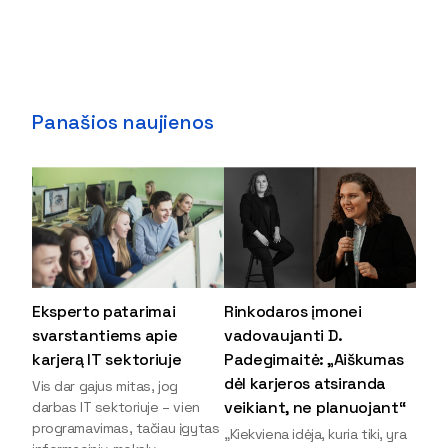
Panašios naujienos
Eksperto patarimai
Rinkodaros įmonei
svarstantiems apie
vadovaujanti D.
karjerą IT sektoriuje
Padegimaitė: „Aiškumas
dėl karjeros atsiranda
Vis dar gajus mitas, jog
veikiant, ne planuojant“
darbas IT sektoriuje – vien
programavimas, tačiau įgytas
„Kiekviena idėja, kuria tiki, yra