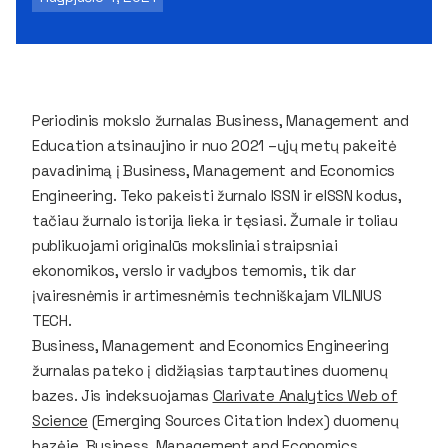
Periodinis mokslo žurnalas
Business, Management and
Education
atsinaujino ir nuo 2021 –ųjų metų pakeitė
pavadinimą į
Business, Management and Economics
Engineering
. Teko pakeisti žurnalo ISSN ir eISSN kodus,
tačiau žurnalo istorija lieka ir tęsiasi. Žurnale ir toliau
publikuojami originalūs moksliniai straipsniai
ekonomikos, verslo ir vadybos temomis, tik dar
įvairesnėmis ir artimesnėmis techniškajam VILNIUS
TECH.
Business, Management and Economics Engineering
žurnalas pateko į didžiąsias tarptautines duomenų
bazes. Jis indeksuojamas
Clarivate Analytics Web of
Science
(Emerging Sources Citation Index)
duomenų
bazėje.
Business, Management and Economics