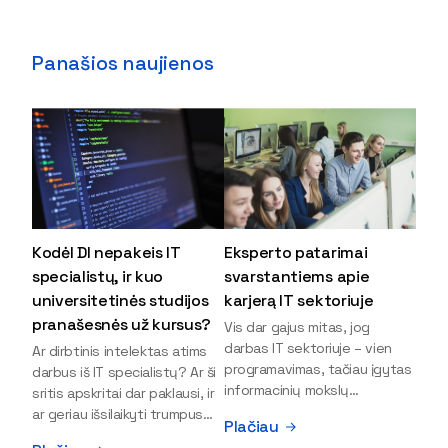
Panašios naujienos
Kodėl DI nepakeis IT
Eksperto patarimai
specialistų, ir kuo
svarstantiems apie
universitetinės studijos
karjerą IT sektoriuje
pranašesnės už kursus?
Vis dar gajus mitas, jog
darbas IT sektoriuje – vien
Ar dirbtinis intelektas atims
programavimas, tačiau įgytas
darbus iš IT specialistų? Ar ši
informacinių mokslų
sritis apskritai dar paklausi, ir
išsilavinimas gali atverti kur
ar geriau išsilaikyti trumpus
Plačiau
kas daugiau durų ir net
kursus, ar vis tik stoti į