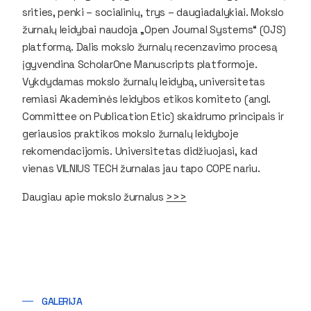
srities, penki – socialinių, trys – daugiadalykiai. Mokslo
žurnalų leidybai naudoja „Open Journal Systems“ (OJS)
platformą. Dalis mokslo žurnalų recenzavimo procesą
įgyvendina ScholarOne Manuscripts platformoje.
Vykdydamas mokslo žurnalų leidybą, universitetas
remiasi Akademinės leidybos etikos komiteto (angl.
Committee on Publication Etic) skaidrumo principais ir
geriausios praktikos mokslo žurnalų leidyboje
rekomendacijomis. Universitetas didžiuojasi, kad
vienas VILNIUS TECH žurnalas jau tapo COPE nariu.
Daugiau apie mokslo žurnalus
>>>
GALERIJA