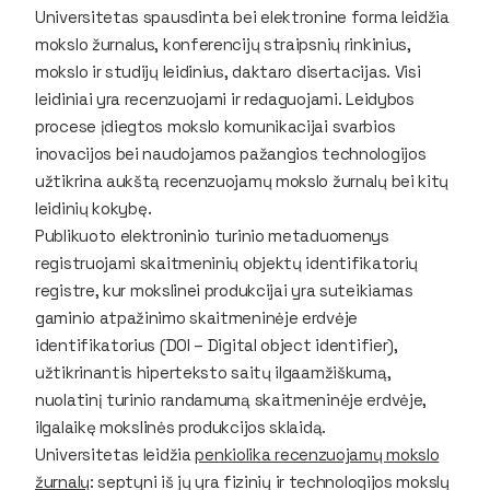
Universitetas spausdinta bei elektronine forma leidžia
mokslo žurnalus, konferencijų straipsnių rinkinius,
mokslo ir studijų leidinius, daktaro disertacijas. Visi
leidiniai yra recenzuojami ir redaguojami. Leidybos
procese įdiegtos mokslo komunikacijai svarbios
inovacijos bei naudojamos pažangios technologijos
užtikrina aukštą recenzuojamų mokslo žurnalų bei kitų
leidinių kokybę.
Publikuoto elektroninio turinio metaduomenys
registruojami skaitmeninių objektų identifikatorių
registre, kur mokslinei produkcijai yra suteikiamas
gaminio atpažinimo skaitmeninėje erdvėje
identifikatorius (DOI – Digital object identifier),
užtikrinantis hiperteksto saitų ilgaamžiškumą,
nuolatinį turinio randamumą skaitmeninėje erdvėje,
ilgalaikę mokslinės produkcijos sklaidą.
Universitetas leidžia
penkiolika recenzuojamų mokslo
žurnalų
: septyni iš jų yra fizinių ir technologijos mokslų