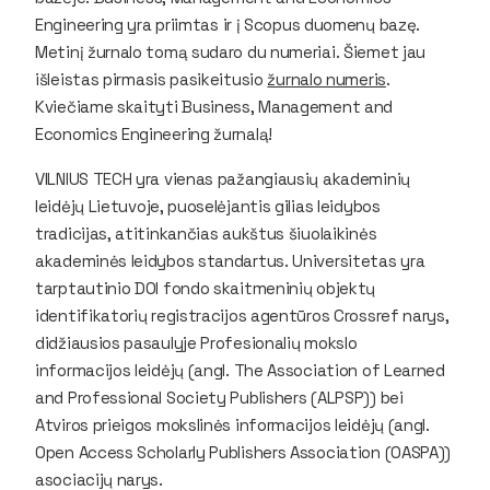
Engineering
yra priimtas ir į
Scopus
duomenų bazę.
Metinį žurnalo tomą sudaro du numeriai. Šiemet jau
išleistas pirmasis pasikeitusio
žurnalo numeris
.
Kviečiame skaityti Business, Management and
Economics Engineering žurnalą!
VILNIUS TECH yra vienas pažangiausių akademinių
leidėjų Lietuvoje, puoselėjantis gilias leidybos
tradicijas, atitinkančias aukštus šiuolaikinės
akademinės leidybos standartus. Universitetas yra
tarptautinio DOI fondo skaitmeninių objektų
identifikatorių registracijos agentūros Crossref narys,
didžiausios pasaulyje Profesionalių mokslo
informacijos leidėjų (angl. The Association of Learned
and Professional Society Publishers (ALPSP)) bei
Atviros prieigos mokslinės informacijos leidėjų (angl.
Open Access Scholarly Publishers Association (OASPA))
asociacijų narys.