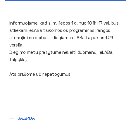
Informuojame, kad š. m. liepos 1 d. nuo 10 iki 17 val. bus
atliekami eLABa taikomosios programinės įrangos
atnaujinimo darbai – diegiama eLABa talpyklos 1.29
versija.
Diegimo metu prašytume nekelti duomenų į eLABa
talpyklą.
Atsiprašome už nepatogumus.
GALERIJA