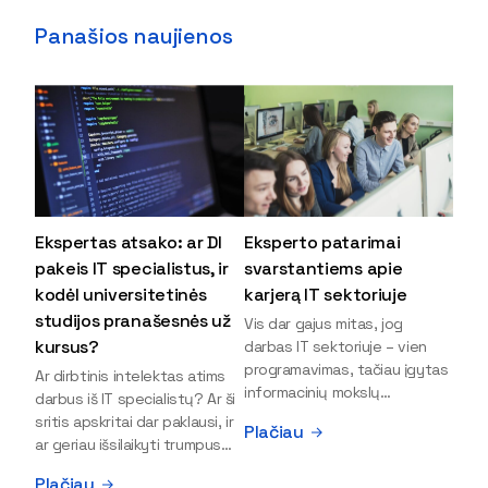
Panašios naujienos
Ekspertas atsako: ar DI
Eksperto patarimai
pakeis IT specialistus, ir
svarstantiems apie
kodėl universitetinės
karjerą IT sektoriuje
studijos pranašesnės už
Vis dar gajus mitas, jog
kursus?
darbas IT sektoriuje – vien
programavimas, tačiau įgytas
Ar dirbtinis intelektas atims
informacinių mokslų
darbus iš IT specialistų? Ar ši
išsilavinimas gali atverti kur
sritis apskritai dar paklausi, ir
Plačiau
kas daugiau durų ir net
ar geriau išsilaikyti trumpus
užauginti iki vadovų. Sparčiai
kursus, ar vis tik stoti į
Plačiau
keičiantis technologijoms,