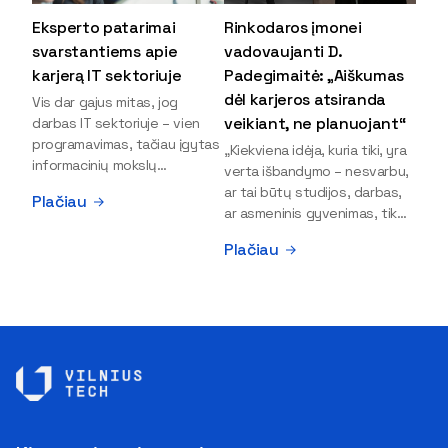
Eksperto patarimai
Rinkodaros įmonei
svarstantiems apie
vadovaujanti D.
karjerą IT sektoriuje
Padegimaitė: „Aiškumas
dėl karjeros atsiranda
Vis dar gajus mitas, jog
veikiant, ne planuojant“
darbas IT sektoriuje – vien
programavimas, tačiau įgytas
„Kiekviena idėja, kuria tiki, yra
informacinių mokslų
verta išbandymo – nesvarbu,
išsilavinimas gali atverti kur
ar tai būtų studijos, darbas,
Plačiau
kas daugiau durų ir net
ar asmeninis gyvenimas, tik
užauginti iki vadovų. Sparčiai
bandydamas naujus dalykus
Plačiau
keičiantis technologijoms,
atrandi, kas iš tiesų tau įdomu
šiandien darbo rinkoje trūksta
ir kur slypi tavo stiprybės“, –
dirbtinio intelekto (DI),
įsitikinusi skaitmeninės
kibernetinio saugumo,
rinkodaros specialistė, įmonės
debesijos ekspertų,
„Paperplanes“ vadovė Dovilė
duomenų analitikų.
Padegimaitė. Mergina tai
Apsispręsti dėl studijų
įrodo savo pavyzdžiu: VILNIUS
programos ar karjeros
TECH Verslo vadybos
krypties neretai trukdo
fakulteto alumnė į dabartinę
abejonės ir nežinomybė. Kaip
karjeros stotelę atėjo tik