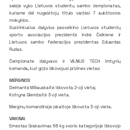
salėje vyko Lietuvos studentų sambo čempionatas,
kuriame dėl nugalėtojų titulo varžėsi 7 aukštosios
mokyklos.
Susirinkusius dalyvius pasveikino Lietuvos studentų
sporto asociacijos prezidentė Indrė Čelkienė ir
Lietuvos sambo federacijos prezidentas Eduardas
Rudas.
Čempionate dalyvavo ir VILNIUS TECH imtynių
komanda, kuri grįžo iškovojusi prizines vietas:
MERGINOS
Deimantė Miliauskaitė iškovota 2-oji vieta;
Kotryna Glemžaitė 3-oji vieta.
Merginų komandinėje įskaitoje iškovota 3-oji vieta.
VAIKINAI
Ernestas Grakavimas 58 kg svorio kategorijoje iškovojo