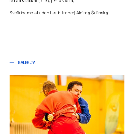
Nurali Kliaskar (71 kg) 7-16 vieta;
Sveikiname studentus ir trenerį Algirdą Šulinską!
GALERIJA