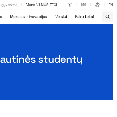
ą gyvenimą
Mano VILNIUS TECH
EN
os
Mokslas ir inovacijos
Verslui
Fakultetai
tuvės
tautinės studentų