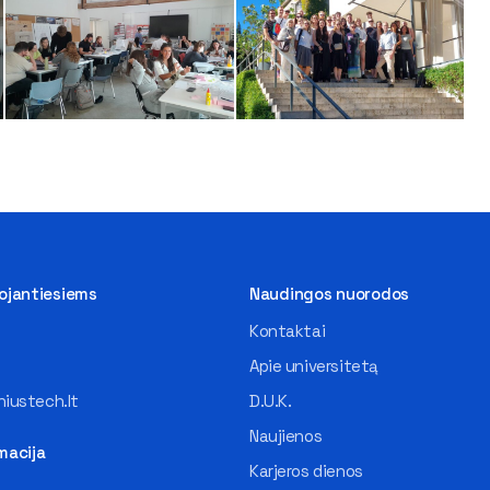
tojantiesiems
Naudingos nuorodos
Kontaktai
Apie universitetą
iustech.lt
D.U.K.
Naujienos
macija
Karjeros dienos