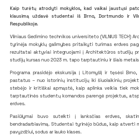
Kaip turėtų atrodyti mokyklos, kad vaikai jaustųsi patog
klausimą uždavė studentai iš Brno, Dortmundo ir Vil
Respublikoje.
Vilniaus Gedimino technikos universiteto (VILNIUS TECH) Ar
tyrinėja mokyklų galimybes pritaikyti turimas erdves pagal
rezultatai aktyviai integruojami į Architektūros studijų 
studijų kursas nuo 2023 m. tapo tarptautiniu ir šiais metais
Programa prasidėjo ekskursija į Litomyšlį ir tęsėsi Brno,
pastatus – nuo istorinių institucijų iki šiuolaikinių proje
stebėjo ir kritiškai apmąstė, kaip aplinka veikia tiek mo
tarptautinės studentų komandos parengė projektus, atspin
erdves.
Pasiūlymai buvo sutelkti į lanksčias erdves, skatin
bendradarbiavimą. Studentai tyrinėjo būdus, kaip atverti 
pavyzdžiui, sodus ar lauko klases.