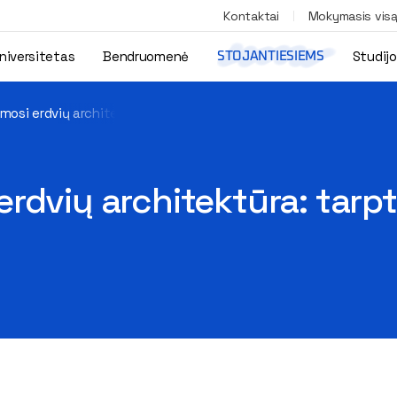
Kontaktai
Mokymasis vis
niversitetas
Bendruomenė
Studij
STOJANTIESIEMS
mosi erdvių architektūra: tarptautinės studentų kūrybinės dirb
rdvių architektūra: tarp