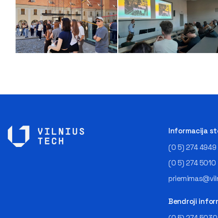
Informacija s
(0 5) 274 4949
(0 5) 274 5010
priemimas@viln
Bendroji infor
(0 5) 274 5030