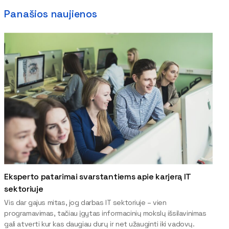
Panašios naujienos
Eksperto patarimai svarstantiems apie karjerą IT
sektoriuje
Vis dar gajus mitas, jog darbas IT sektoriuje – vien
programavimas, tačiau įgytas informacinių mokslų išsilavinimas
gali atverti kur kas daugiau durų ir net užauginti iki vadovų.