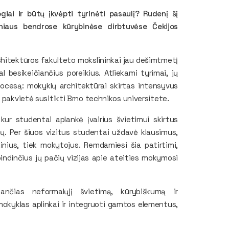
iai ir būtų įkvėpti tyrinėti pasaulį? Rudenį šį
niaus bendrose kūrybinėse dirbtuvėse Čekijos
chitektūros fakulteto mokslininkai jau dešimtmetį
 besikeičiančius poreikius. Atliekami tyrimai, jų
procesą: mokyklų architektūrai skirtas intensyvus
 pakvietė susitikti Brno technikos universitete.
 kur studentai aplankė įvairius švietimui skirtus
ktų. Per šiuos vizitus studentai uždavė klausimus,
kinius, tiek mokytojus. Remdamiesi šia patirtimi,
dinčius jų pačių vizijas apie ateities mokymosi
ančias neformalųjį švietimą, kūrybiškumą ir
mokyklas aplinkai ir integruoti gamtos elementus,