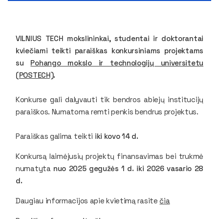
VILNIUS TECH mokslininkai, studentai ir doktorantai
kviečiami teikti paraiškas konkursiniams projektams
su
Pohango mokslo ir technologijų universitetu
(POSTECH)
.
Konkurse gali dalyvauti tik bendros abiejų institucijų
paraiškos. Numatoma remti penkis bendrus projektus.
Paraiškas galima teikti
iki kovo 14 d.
Konkursą laimėjusių projektų finansavimas bei trukmė
numatyta
nuo 2025 gegužės 1 d. iki 2026 vasario 28
d.
Daugiau informacijos apie kvietimą rasite
čia