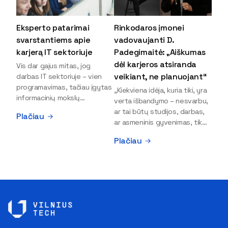
Eksperto patarimai
Rinkodaros įmonei
svarstantiems apie
vadovaujanti D.
karjerą IT sektoriuje
Padegimaitė: „Aiškumas
dėl karjeros atsiranda
Vis dar gajus mitas, jog
veikiant, ne planuojant“
darbas IT sektoriuje – vien
programavimas, tačiau įgytas
„Kiekviena idėja, kuria tiki, yra
informacinių mokslų
verta išbandymo – nesvarbu,
išsilavinimas gali atverti kur
ar tai būtų studijos, darbas,
Plačiau
kas daugiau durų ir net
ar asmeninis gyvenimas, tik
užauginti iki vadovų. Sparčiai
bandydamas naujus dalykus
Plačiau
keičiantis technologijoms,
atrandi, kas iš tiesų tau įdomu
šiandien darbo rinkoje trūksta
ir kur slypi tavo stiprybės“, –
dirbtinio intelekto (DI),
įsitikinusi skaitmeninės
kibernetinio saugumo,
rinkodaros specialistė, įmonės
debesijos ekspertų,
„Paperplanes“ vadovė Dovilė
duomenų analitikų.
Padegimaitė. Mergina tai
Apsispręsti dėl studijų
įrodo savo pavyzdžiu: VILNIUS
programos ar karjeros
TECH Verslo vadybos
krypties neretai trukdo