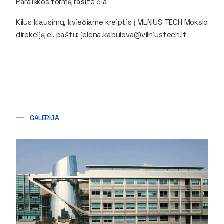
Paraiškos formą rasite
čia
Kilus klausimų, kviečiame kreiptis į VILNIUS TECH Mokslo
direkciją el. paštu:
jelena.kabulova@vilniustech.lt
GALERIJA