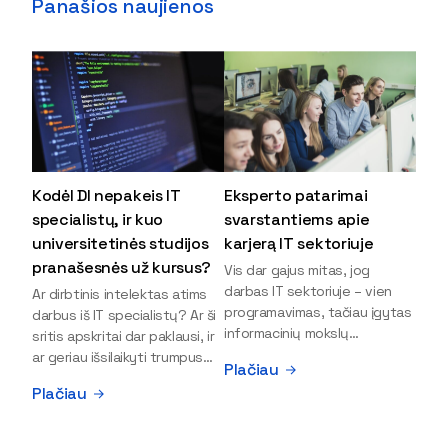
Panašios naujienos
Kodėl DI nepakeis IT
Eksperto patarimai
specialistų, ir kuo
svarstantiems apie
universitetinės studijos
karjerą IT sektoriuje
pranašesnės už kursus?
Vis dar gajus mitas, jog
darbas IT sektoriuje – vien
Ar dirbtinis intelektas atims
programavimas, tačiau įgytas
darbus iš IT specialistų? Ar ši
informacinių mokslų
sritis apskritai dar paklausi, ir
išsilavinimas gali atverti kur
ar geriau išsilaikyti trumpus
Plačiau
kas daugiau durų ir net
kursus, ar vis tik stoti į
Plačiau
užauginti iki vadovų. Sparčiai
universitetą? Tokie klausimai
keičiantis technologijoms,
dažniausiai iškyla apie
šiandien darbo rinkoje trūksta
informacinių technologijų