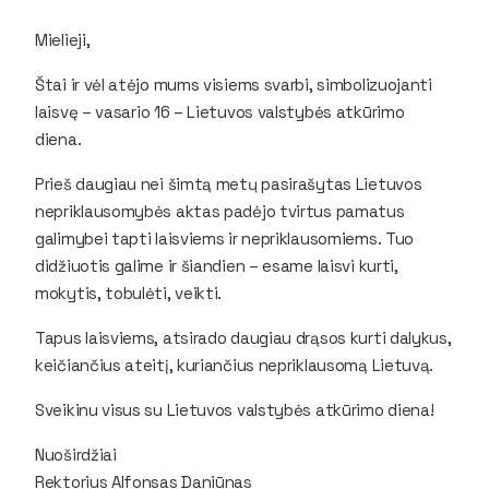
Mielieji,
Štai ir vėl atėjo mums visiems svarbi, simbolizuojanti
laisvę – vasario 16 – Lietuvos valstybės atkūrimo
diena.
Prieš daugiau nei šimtą metų pasirašytas Lietuvos
nepriklausomybės aktas padėjo tvirtus pamatus
galimybei tapti laisviems ir nepriklausomiems. Tuo
didžiuotis galime ir šiandien – esame laisvi kurti,
mokytis, tobulėti, veikti.
Tapus laisviems, atsirado daugiau drąsos kurti dalykus,
keičiančius ateitį, kuriančius nepriklausomą Lietuvą.
Sveikinu visus su Lietuvos valstybės atkūrimo diena!
Nuoširdžiai
Rektorius Alfonsas Daniūnas