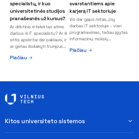
specialistų, ir kuo
svarstantiems apie
universitetinės studijos
karjerą IT sektoriuje
pranašesnės už kursus?
Vis dar gajus mitas, jog
darbas IT sektoriuje – vien
Ar dirbtinis intelektas atims
programavimas, tačiau įgytas
darbus iš IT specialistų? Ar ši
informacinių mokslų
sritis apskritai dar paklausi, ir
išsilavinimas gali atverti kur
ar geriau išsilaikyti trumpus
Plačiau
kas daugiau durų ir net
kursus, ar vis tik stoti į
Plačiau
užauginti iki vadovų. Sparčiai
universitetą? Tokie klausimai
keičiantis technologijoms,
dažniausiai iškyla apie
šiandien darbo rinkoje trūksta
informacinių technologijų
dirbtinio intelekto (DI),
studijas svarstantiems
kibernetinio saugumo,
jaunuoliams. Iš šiuos ir kitus
debesijos ekspertų,
klausimus apie šio sektoriaus
duomenų analitikų.
ypatybes bei universitetinių
Apsispręsti dėl studijų
studijų pranašumą pasakoja
programos ar karjeros
VILNIUS TECH Fundamentinių
krypties neretai trukdo
mokslų fakulteto lektorius ir
Kitos universiteto sistemos
abejonės ir nežinomybė. Kaip
Skaitmeninės gynybos
tik šiuo metu svarstantiems,
kompetencijų centro
ar verta rinktis karjerą IT
direktorius Vitalijus Gurčinas.