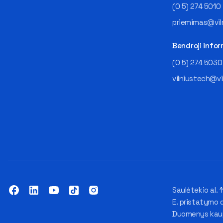
(0 5) 274 5010
priemimas@viln
Bendroji infor
(0 5) 274 5030
vilniustech@vi
Saulėtekio al. 1
E. pristatymo 
Duomenys kaupi