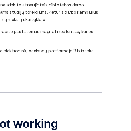
sinaudokite atnaujintais bibliotekos darbo
iniams studijų poreikiams. Keturis darbo kambarius
inių mokslų skaitykloje.
ir rasite pastatomas magnetines lentas, kurios
te elektroninių paslaugų platformoje Biblioteka-