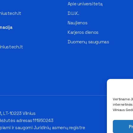
Apie universitetą
iustech.lt
D.U.K.
Naujienos
macija
Karjeros dienos
Duomenų saugumas
lniustech.lt
Vertiname Jū
internetinė
Vilniaus Ged
1, LT-10223 Vilnius
dėžutės adresas 111950243
Pr
ami ir saugomi Juridinių asmenų registre