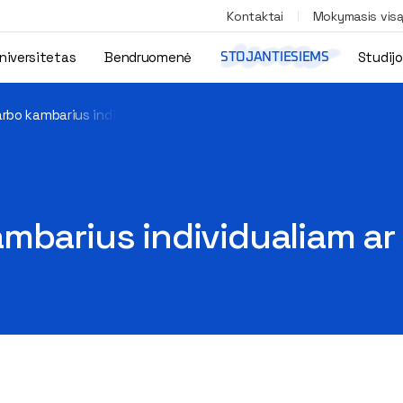
Kontaktai
Mokymasis vis
niversitetas
Bendruomenė
Studij
STOJANTIESIEMS
rbo kambarius individualiam ar komandiniam darbui
ambarius individualiam a