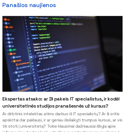
Panašios naujienos
Ekspertas atsako: ar DI pakeis IT specialistus, ir kodėl
universitetinės studijos pranašesnės už kursus?
Ar dirbtinis intelektas atims darbus iš IT specialistų? Ar ši sritis
apskritai dar paklausi, ir ar geriau išsilaikyti trumpus kursus, ar vis
tik stoti į universitetą? Tokie klausimai dažniausiai iškyla apie