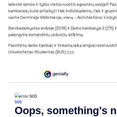
Ieškote ramios ir tylios vietos ruoštis egzaminų sesijai? Pa
kambariais, kurie pritaikyti tiek individualiems, tiek ir grup
rasite Centrinėje bibliotekoje, vieną – Architektūros ir kūryb
Bendradarbystės erdvėje (201A) ir Darbo kambaryje 2 (211) 
palengvins komandinių užduočių atlikimą.
Pasirinktą darbo kambarį ir tinkamą laiką lengvai rezervuoki
Universitetas-Studentas (BUS)
>>>