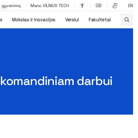
ą gyvenimą
Mano VILNIUS TECH
EN
os
Mokslas ir inovacijos
Verslui
Fakultetai
r komandiniam darbui