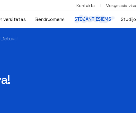
Kontaktai
Mokymasis vis
niversitetas
Bendruomenė
Studij
STOJANTIESIEMS
 Lietuva!
a!