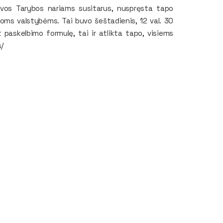
tuvos Tarybos nariams susitarus, nuspręsta tapo
itoms valstybėms. Tai buvo šeštadienis, 12 val. 30
 paskelbimo formulę, tai ir atlikta tapo, visiems
s/