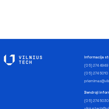
Informacija s
(0 5) 274 4949
(0 5) 274 5010
priemimas@viln
Bendroji infor
(0 5) 274 5030
vilniustech@vi