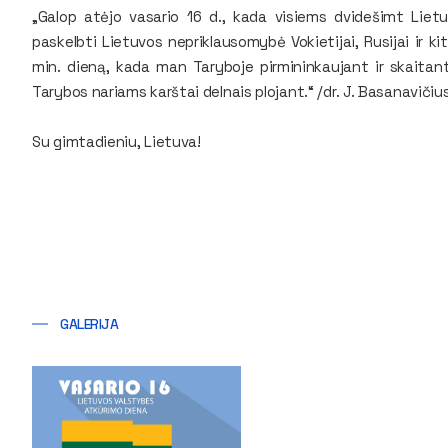
„Galop atėjo vasario 16 d., kada visiems dvidešimt Lie
paskelbti Lietuvos nepriklausomybė Vokietijai, Rusijai ir k
min. dieną, kada man Taryboje pirmininkaujant ir skaitant
Tarybos nariams karštai delnais plojant.“ /dr. J. Basanavičiu
Su gimtadieniu, Lietuva!
GALERIJA