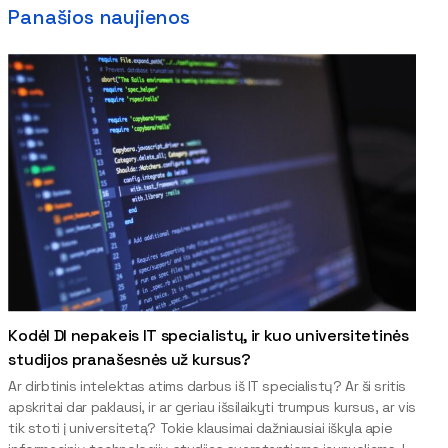
Panašios naujienos
Kodėl DI nepakeis IT specialistų, ir kuo universitetinės
studijos pranašesnės už kursus?
Ar dirbtinis intelektas atims darbus iš IT specialistų? Ar ši sritis
apskritai dar paklausi, ir ar geriau išsilaikyti trumpus kursus, ar vis
tik stoti į universitetą? Tokie klausimai dažniausiai iškyla apie