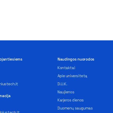
tojantiesiems
Naudingos nuorodos
Kontaktai
Apie universitetą
iustech.lt
D.U.K.
Naujienos
macija
Karjeros dienos
Duomenų saugumas
lniustech.lt