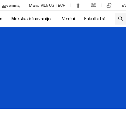
ą gyvenimą
Mano VILNIUS TECH
EN
os
Mokslas ir inovacijos
Verslui
Fakultetai