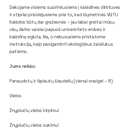
Dėkojame visiems susirinkusiems į kalėdines dirbtuves
ir stipriai prisidėjusiems prie to, kad šiųmetinės VGTU
Kalėdos būtų dar gražesnės – jau labai greitai mūsų
visų darbo vaisiai papuoš universiteto erdves ir
kalėdinę eglutę. Na, o nebuvusiems pristatome
instrukciją, kaip pasigaminti ekologiškus žaisliukus
patiems.
Jums reikės:
Panaudotų ir išplautų šiaudelių (vienai snaigei – 8)
Vielos
Žnyplučių vielos kirpimui
Žnyplučių vielos sukimui