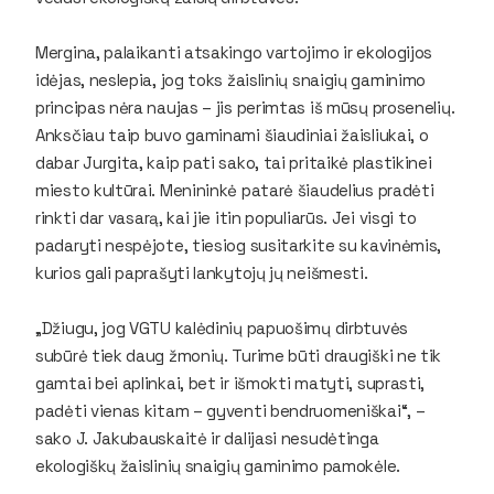
Mergina, palaikanti atsakingo vartojimo ir ekologijos
idėjas, neslepia, jog toks žaislinių snaigių gaminimo
principas nėra naujas – jis perimtas iš mūsų prosenelių.
Anksčiau taip buvo gaminami šiaudiniai žaisliukai, o
dabar Jurgita, kaip pati sako, tai pritaikė plastikinei
miesto kultūrai. Menininkė patarė šiaudelius pradėti
rinkti dar vasarą, kai jie itin populiarūs. Jei visgi to
padaryti nespėjote, tiesiog susitarkite su kavinėmis,
kurios gali paprašyti lankytojų jų neišmesti.
„Džiugu, jog VGTU kalėdinių papuošimų dirbtuvės
subūrė tiek daug žmonių. Turime būti draugiški ne tik
gamtai bei aplinkai, bet ir išmokti matyti, suprasti,
padėti vienas kitam – gyventi bendruomeniškai“, –
sako J. Jakubauskaitė ir dalijasi nesudėtinga
ekologiškų žaislinių snaigių gaminimo pamokėle.