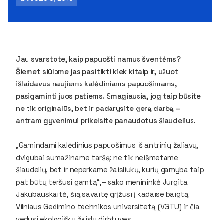
Jau svarstote, kaip papuošti namus šventėms?
Šiemet siūlome jas pasitikti kiek kitaip ir, užuot
išlaidavus naujiems kalėdiniams papuošimams,
pasigaminti juos patiems. Smagiausia, jog taip būsite
ne tik originalūs, bet ir padarysite gerą darbą –
antram gyvenimui prikelsite panaudotus šiaudelius.
„Gamindami kalėdinius papuošimus iš antrinių žaliavų,
dvigubai sumažiname taršą: ne tik neišmetame
šiaudelių, bet ir neperkame žaisliukų, kurių gamyba taip
pat būtų teršusi gamtą“,– sako menininkė Jurgita
Jakubauskaitė, šią savaitę grįžusi į kadaise baigtą
Vilniaus Gedimino technikos universitetą (VGTU) ir čia
vedusi ekologiškų žaislų dirbtuves.