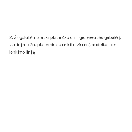
2. Žnyplutėmis atkirpkite 4-5 cm ilgio vielutės gabalėlį,
vyniojimo žnyplutėmis sujunkite visus šiaudelius per
lenkimo liniją.