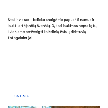
Štai ir viskas – belieka snaigėmis papuošti namus ir
laukti artėjančių švenčių! O, kad laukimas neprailgtų,
kviečiame peržvelgti kalėdinių žaislų dirbtuvių
fotogalaleriją!
GALERIJA