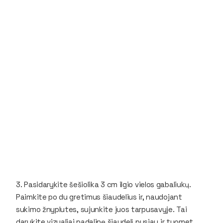
3. Pasidarykite šešiolika 3 cm ilgio vielos gabaliukų.
Paimkite po du gretimus šiaudelius ir, naudojant
sukimo žnyplutes, sujunkite juos tarpusavyje. Tai
darykite vizualiai padalinę šiaudelį pusiau ir tuomet