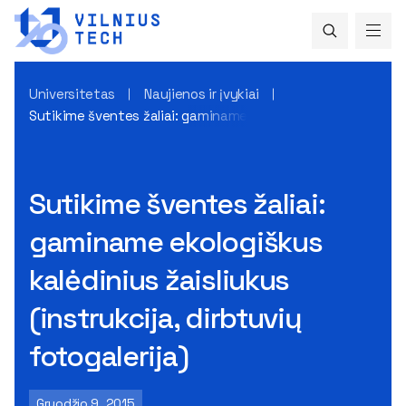
Universitetas
Naujienos ir įvykiai
Sutikime šventes žaliai: gaminame ekologiškus kalėdinius žais
Sutikime šventes žaliai:
gaminame ekologiškus
kalėdinius žaisliukus
(instrukcija, dirbtuvių
fotogalerija)
Gruodžio 9, 2015