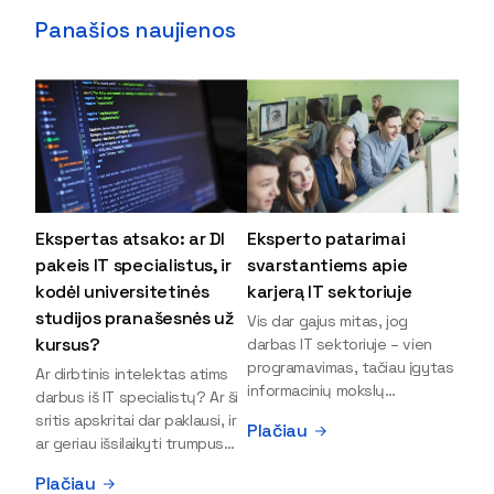
Panašios naujienos
Ekspertas atsako: ar DI
Eksperto patarimai
pakeis IT specialistus, ir
svarstantiems apie
kodėl universitetinės
karjerą IT sektoriuje
studijos pranašesnės už
Vis dar gajus mitas, jog
kursus?
darbas IT sektoriuje – vien
programavimas, tačiau įgytas
Ar dirbtinis intelektas atims
informacinių mokslų
darbus iš IT specialistų? Ar ši
išsilavinimas gali atverti kur
sritis apskritai dar paklausi, ir
Plačiau
kas daugiau durų ir net
ar geriau išsilaikyti trumpus
užauginti iki vadovų. Sparčiai
kursus, ar vis tik stoti į
Plačiau
keičiantis technologijoms,
universitetą? Tokie klausimai