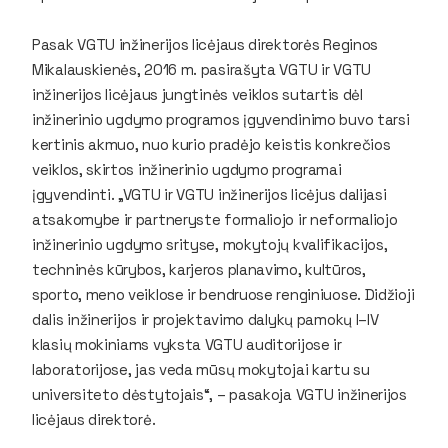
Pasak VGTU inžinerijos licėjaus direktorės Reginos
Mikalauskienės, 2016 m. pasirašyta VGTU ir VGTU
inžinerijos licėjaus jungtinės veiklos sutartis dėl
inžinerinio ugdymo programos įgyvendinimo buvo tarsi
kertinis akmuo, nuo kurio pradėjo keistis konkrečios
veiklos, skirtos inžinerinio ugdymo programai
įgyvendinti. „VGTU ir VGTU inžinerijos licėjus dalijasi
atsakomybe ir partneryste formaliojo ir neformaliojo
inžinerinio ugdymo srityse, mokytojų kvalifikacijos,
techninės kūrybos, karjeros planavimo, kultūros,
sporto, meno veiklose ir bendruose renginiuose. Didžioji
dalis inžinerijos ir projektavimo dalykų pamokų I–IV
klasių mokiniams vyksta VGTU auditorijose ir
laboratorijose, jas veda mūsų mokytojai kartu su
universiteto dėstytojais“, – pasakoja VGTU inžinerijos
licėjaus direktorė.