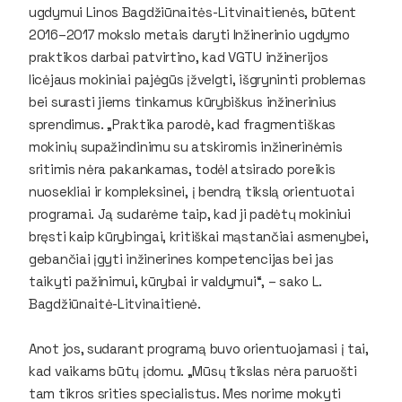
ugdymui Linos Bagdžiūnaitės-Litvinaitienės, būtent
2016–2017 mokslo metais daryti Inžinerinio ugdymo
praktikos darbai patvirtino, kad VGTU inžinerijos
licėjaus mokiniai pajėgūs įžvelgti, išgryninti problemas
bei surasti jiems tinkamus kūrybiškus inžinerinius
sprendimus. „Praktika parodė, kad fragmentiškas
mokinių supažindinimu su atskiromis inžinerinėmis
sritimis nėra pakankamas, todėl atsirado poreikis
nuosekliai ir kompleksinei, į bendrą tikslą orientuotai
programai. Ją sudarėme taip, kad ji padėtų mokiniui
bręsti kaip kūrybingai, kritiškai mąstančiai asmenybei,
gebančiai įgyti inžinerines kompetencijas bei jas
taikyti pažinimui, kūrybai ir valdymui“, – sako L.
Bagdžiūnaitė-Litvinaitienė.
Anot jos, sudarant programą buvo orientuojamasi į tai,
kad vaikams būtų įdomu. „Mūsų tikslas nėra paruošti
tam tikros srities specialistus. Mes norime mokyti