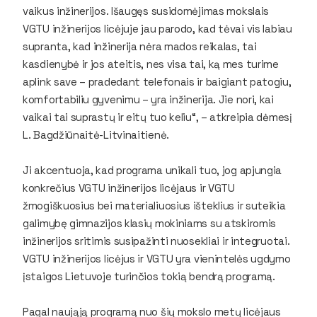
vaikus inžinerijos. Išaugęs susidomėjimas mokslais
VGTU inžinerijos licėjuje jau parodo, kad tėvai vis labiau
supranta, kad inžinerija nėra mados reikalas, tai
kasdienybė ir jos ateitis, nes visa tai, ką mes turime
aplink save – pradedant telefonais ir baigiant patogiu,
komfortabiliu gyvenimu – yra inžinerija. Jie nori, kai
vaikai tai suprastų ir eitų tuo keliu“, – atkreipia dėmesį
L. Bagdžiūnaitė-Litvinaitienė.
Ji akcentuoja, kad programa unikali tuo, jog apjungia
konkrečius VGTU inžinerijos licėjaus ir VGTU
žmogiškuosius bei materialiuosius išteklius ir suteikia
galimybę gimnazijos klasių mokiniams su atskiromis
inžinerijos sritimis susipažinti nuosekliai ir integruotai.
VGTU inžinerijos licėjus ir VGTU yra vienintelės ugdymo
įstaigos Lietuvoje turinčios tokią bendrą programą.
Pagal naująją programą nuo šių mokslo metų licėjaus