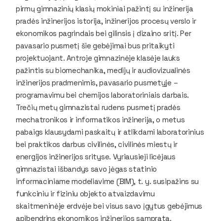
pirmų gimnazinių klasių mokiniai pažintį su inžinerija
pradės inžinerijos istorija, inžinerijos procesų verslo ir
ekonomikos pagrindais bei gilinsis į dizaino sritį. Per
pavasario pusmetį šie gebėjimai bus pritaikyti
projektuojant. Antroje gimnazinėje klasėje lauks
pažintis su biomechanika, medijų ir audiovizualinės
inžinerijos pradmenimis, pavasario pusmetyje –
programavimu bei chemijos laboratoriniais darbais.
Trečių metų gimnazistai rudens pusmetį pradės
mechatronikos ir informatikos inžinerija, o metus
pabaigs klausydami paskaitų ir atlikdami laboratorinius
bei praktikos darbus civilinės, civilinės miestų ir
energijos inžinerijos srityse. Vyriausieji licėjaus
gimnazistai išbandys savo jėgas statinio
informaciniame modeliavime (BIM), t. y. susipažins su
funkciniu ir fiziniu objekto atvaizdavimu
skaitmeninėje erdvėje bei visus savo įgytus gebėjimus
apibendrins ekonomikos inžinerijos samprata.