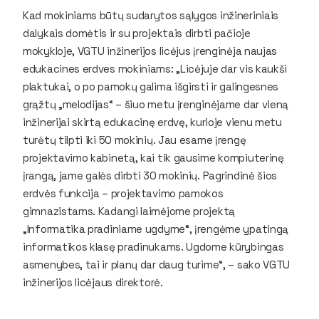
Kad mokiniams būtų sudarytos sąlygos inžineriniais
dalykais domėtis ir su projektais dirbti pačioje
mokykloje, VGTU inžinerijos licėjus įrenginėja naujas
edukacines erdves mokiniams: „Licėjuje dar vis kaukši
plaktukai, o po pamokų galima išgirsti ir galingesnes
grąžtų „melodijas“ – šiuo metu įrenginėjame dar vieną
inžinerijai skirtą edukacinę erdvę, kurioje vienu metu
turėtų tilpti iki 50 mokinių. Jau esame įrengę
projektavimo kabinetą, kai tik gausime kompiuterinę
įrangą, jame galės dirbti 30 mokinių. Pagrindinė šios
erdvės funkcija – projektavimo pamokos
gimnazistams. Kadangi laimėjome projektą
„Informatika pradiniame ugdyme“, įrengėme ypatingą
informatikos klasę pradinukams. Ugdome kūrybingas
asmenybes, tai ir planų dar daug turime“, – sako VGTU
inžinerijos licėjaus direktorė.