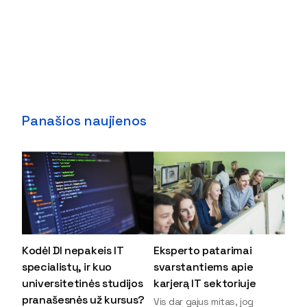
Panašios naujienos
Kodėl DI nepakeis IT
Eksperto patarimai
specialistų, ir kuo
svarstantiems apie
universitetinės studijos
karjerą IT sektoriuje
pranašesnės už kursus?
Vis dar gajus mitas, jog