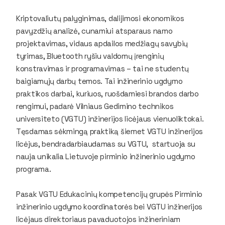
Kriptovaliutų palyginimas, dalijimosi ekonomikos
pavyzdžių analizė, cunamiui atsparaus namo
projektavimas, vidaus apdailos medžiagų savybių
tyrimas, Bluetooth ryšiu valdomų įrenginių
konstravimas ir programavimas – tai ne studentų
baigiamųjų darbų temos. Tai inžinerinio ugdymo
praktikos darbai, kuriuos, ruošdamiesi brandos darbo
rengimui, padarė Vilniaus Gedimino technikos
universiteto (VGTU) inžinerijos licėjaus vienuoliktokai.
Tęsdamas sėkmingą praktiką šiemet VGTU inžinerijos
licėjus, bendradarbiaudamas su VGTU, startuoja su
nauja unikalia Lietuvoje pirminio inžinerinio ugdymo
programa.
Pasak VGTU Edukacinių kompetencijų grupės Pirminio
inžinerinio ugdymo koordinatorės bei VGTU inžinerijos
licėjaus direktoriaus pavaduotojos inžineriniam