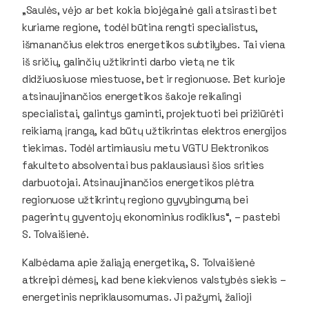
„Saulės, vėjo ar bet kokia biojėgainė gali atsirasti bet
kuriame regione, todėl būtina rengti specialistus,
išmanančius elektros energetikos subtilybes. Tai viena
iš sričių, galinčių užtikrinti darbo vietą ne tik
didžiuosiuose miestuose, bet ir regionuose. Bet kurioje
atsinaujinančios energetikos šakoje reikalingi
specialistai, galintys gaminti, projektuoti bei prižiūrėti
reikiamą įrangą, kad būtų užtikrintas elektros energijos
tiekimas. Todėl artimiausiu metu VGTU Elektronikos
fakulteto absolventai bus paklausiausi šios srities
darbuotojai. Atsinaujinančios energetikos plėtra
regionuose užtikrintų regiono gyvybingumą bei
pagerintų gyventojų ekonominius rodiklius“, – pastebi
S. Tolvaišienė.
Kalbėdama apie žaliąją energetiką, S. Tolvaišienė
atkreipi dėmesį, kad bene kiekvienos valstybės siekis –
energetinis nepriklausomumas. Ji pažymi, žalioji