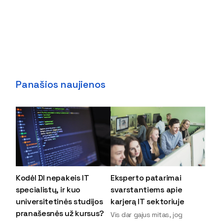
Panašios naujienos
Kodėl DI nepakeis IT
Eksperto patarimai
specialistų, ir kuo
svarstantiems apie
universitetinės studijos
karjerą IT sektoriuje
pranašesnės už kursus?
Vis dar gajus mitas, jog