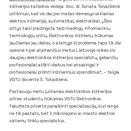
inžinerijos katedros vedėja doc. dr. Sonata Tolvaišienė
įsitikinusi, kad vis dar per mažas dėmesys skiriamas
elektros inžinerijai, automatikai, elektronikai. „Šios
sritys tarsi pradingsta tarp madingų informacinių
technologijų sričių. Elektronikos inžinierių trūkumas
jaučiamas jau dabar, o ateityje ši problema taps tik dar
opesnė ir per ateinančius metus Lietuvoje reikės vis
daugiau elektronikos inžinerijos specialistų, gebančių
profesionaliai atlikti darbus bei atsakingai ir
profesionaliai priimti inžinerinius sprendimus“, – teigia
VGTU docentė S. Tolvaišienė.
Pastaruoju metu juntamas elektronikos inžinerijos
srities studentų trūkumas VGTU Elektronikos
fakultete privertė panaikinti specializaciją, kuri rengė
ne tik pastato, bet ir mikrorajono ar miesto elektros
sistemų tinklų specialistus.