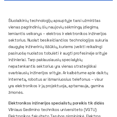
Šiuolaikinių technologijų apsuptyje tarsi užmirštas
vienas pagrindinių šių naujovių sėkmingą įdiegimą
lemiantis veiksnys – elektros ir elektronikos inžinerijos
sektorius. Nuolat besikeičiančios technologijos sukuria
daugybę inžinerinių iššūkių, kuriems įveikti reikalingi
pasiruošę nuolatos tobulėti ir augti profesinėje srityje
inžinieriai. Tarp paklausiausių specialybių
nepatenkantis sektorius yra vienas strategiškai
svarbiausių inžinerijos srityje. Ar kalbėtume apie daiktų
internetą, robotus ar išmaniuosius telefonus – visur
yra elektronikos ir ją projektuoja, aptarnauja, gamina
žmonės.
Elektronikos inžinerijos specialistų poreikis tik didės
Vilniaus Gedimino technikos universiteto (VGTU)
Elektronikos fakulteto
Tarybos pirmininkė, Elektros