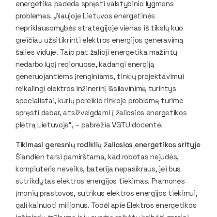
energetika padeda spręsti valstybinio lygmens
problemas. „Naujoje Lietuvos energetinės
nepriklausomybės strategijoje vienas iš tikslų kuo
greičiau užsitikrinti elektros energijos generavimą
šalies viduje. Taip pat žalioji energetika mažintų
nedarbo lygį regionuose, kadangi energiją
generuojantiems įrenginiams, tinklų projektavimui
reikalingi elektros inžinerinį išsilavinimą turintys
specialistai, kurių poreikio rinkoje problemą turime
spręsti dabar, atsižvelgdami į žaliosios energetikos
plėtrą Lietuvoje“, – pabrėžia VGTU docentė.
Tikimasi geresnių rodiklių žaliosios energetikos srityje
Šiandien tarsi pamirštama, kad robotas nejudės,
kompiuteris neveiks, baterija nepasikraus, jei bus
sutrikdytas elektros energijos tiekimas. Pramonės
įmonių prastovos, sutrikus elektros energijos tiekimui,
gali kainuoti milijonus. Todėl apie Elektros energetikos