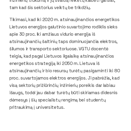
inžinierių trūkumą ir jų svarbą reikėtų kalbėti garsiai,
tam kad šis sektorius veiktų be trikdžių.
Tikimasi, kad iki 2020 m. atsinaujinančios energetikos
Lietuvos energijos galutinio suvartojimo rodiklis sieks
apie 30 proc. Iki amžiaus vidurio energija iš
atsinaujinančių šaltinių taps dominuojančia elektros,
šilumos ir transporto sektoriuose. VGTU docentė
teigia, kad pagal Lietuvos ilgalaikę atsinaujinančios
energetikos strategiją iki 2050 m. Lietuva iš
atsinaujinančių ir bio resursų turėtų pasigaminti iki 80
proc. suvartojamos elektros energijos. Ji pabrėžia, kad
visą sektorių prižiūrinčių inžinierių poreikis dar labiau
išaugs, todėl jau dabar turėtų būti skiriamas didesnis
dėmesys į šių specialistų rengimą bei studentų
pritraukimą į universitetus.