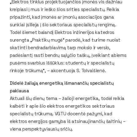
„Elektros tinklus projektuojančios įmonės vis dažniau
kreipiasi į mus ir ieško šios srities specialistų. Reikia
pripažinti, kad įmonės ar įmonių asociacijos gana
sunkiai įsilieja į šio sektoriaus specialistų rengimą.
Todėl šiemet balandį Elektros inžinerijos katedros
surengta „Praktikų mugė“ parodė, kad turime nuolat
skatinti bendradarbiavimą tarp mokslo ir verslo,
padėsiantį rasti bendrų sąlyčio taškų, įveikiant abiems
pusėms svarbius iššūkius: studentų ir specialistų
rinkoje trūkumą“, – akcentuoja S. Tolvaišienė.
Didelė žaliąją energetiką išmanančių specialistų
paklausa
Aktuali šių dienų tema – žalioji energetika, todėl reikia
kalbėti ir apie šio elektros energetikos sektoriaus
specialistų trūkumą. VGTU docentė pažymi, kad
elektros energijos gamyba iš atsinaujinančių šaltinių –
viena perspektyviausių sričių.