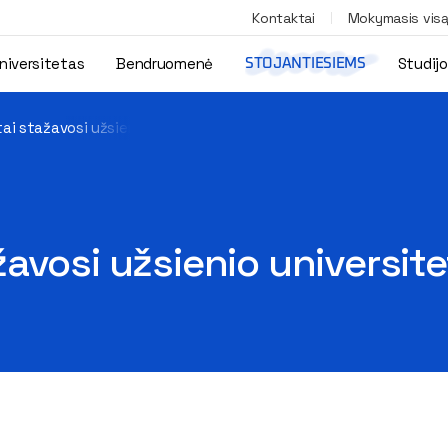
Kontaktai
Mokymasis vis
niversitetas
Bendruomenė
Studij
STOJANTIESIEMS
ai stažavosi užsienio universitetuose
avosi užsienio universit