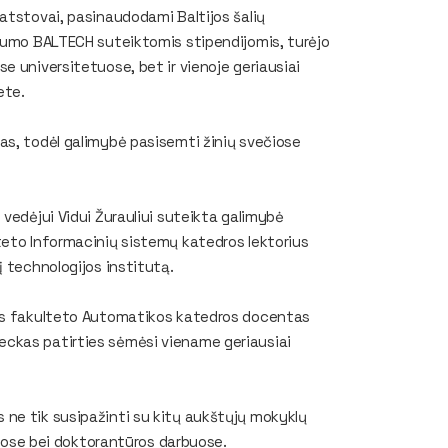
atstovai, pasinaudodami Baltijos šalių
ciumo BALTECH suteiktomis stipendijomis, turėjo
e universitetuose, bet ir vienoje geriausiai
ete.
as, todėl galimybė pasisemti žinių svečiose
vedėjui Vidui Žurauliui suteikta galimybė
teto Informacinių sistemų katedros lektorius
į technologijos institutą.
kos fakulteto Automatikos katedros docentas
ckas patirties sėmėsi viename geriausiai
ne tik susipažinti su kitų aukštųjų mokyklų
imuose bei doktorantūros darbuose.