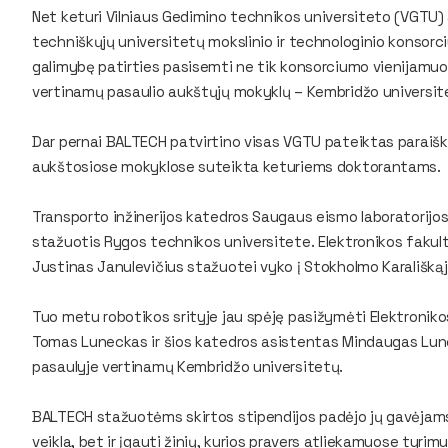
Net keturi Vilniaus Gedimino technikos universiteto (VGTU) 
techniškųjų universitetų mokslinio ir technologinio konsor
galimybę patirties pasisemti ne tik konsorciumo vienijamuos
vertinamų pasaulio aukštųjų mokyklų – Kembridžo universit
Dar pernai BALTECH patvirtino visas VGTU pateiktas paraišk
aukštosiose mokyklose suteikta keturiems doktorantams.
Transporto inžinerijos katedros Saugaus eismo laboratorijos 
stažuotis Rygos technikos universitete. Elektronikos fakul
Justinas Janulevičius stažuotei vyko į Stokholmo Karališkąj
Tuo metu robotikos srityje jau spėję pasižymėti Elektroni
Tomas Luneckas ir šios katedros asistentas Mindaugas Lune
pasaulyje vertinamų Kembridžo universitetų.
BALTECH stažuotėms skirtos stipendijos padėjo jų gavėjams 
veikla, bet ir įgauti žinių, kurios pravers atliekamuose tyr