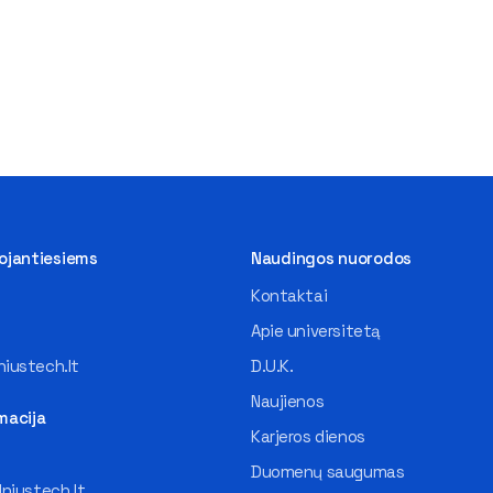
tojantiesiems
Naudingos nuorodos
Kontaktai
Apie universitetą
iustech.lt
D.U.K.
Naujienos
macija
Karjeros dienos
Duomenų saugumas
lniustech.lt