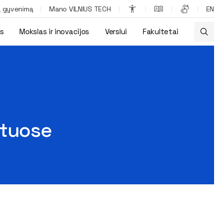
ą gyvenimą
Mano VILNIUS TECH
EN
os
Mokslas ir inovacijos
Verslui
Fakultetai
etuose