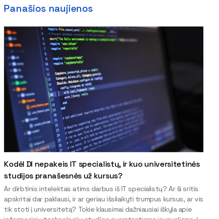
Panašios naujienos
Kodėl DI nepakeis IT specialistų, ir kuo universitetinės
studijos pranašesnės už kursus?
Ar dirbtinis intelektas atims darbus iš IT specialistų? Ar ši sritis
apskritai dar paklausi, ir ar geriau išsilaikyti trumpus kursus, ar vis
tik stoti į universitetą? Tokie klausimai dažniausiai iškyla apie