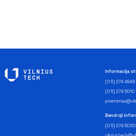
Informacija s
(0 5) 274 4949
(0 5) 274 5010
priemimas@viln
Bendroji infor
(0 5) 274 5030
vilniustech@vi