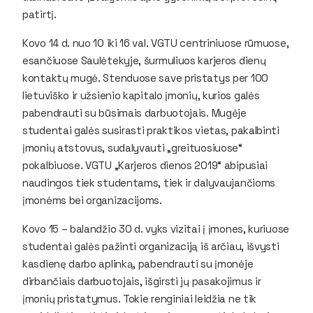
patirtį.
Kovo 14 d. nuo 10 iki 16 val. VGTU centriniuose rūmuose,
esančiuose Saulėtekyje, šurmuliuos karjeros dienų
kontaktų mugė. Stenduose save pristatys per 100
lietuviško ir užsienio kapitalo įmonių, kurios galės
pabendrauti su būsimais darbuotojais. Mugėje
studentai galės susirasti praktikos vietas, pakalbinti
įmonių atstovus, sudalyvauti „greituosiuose“
pokalbiuose. VGTU „Karjeros dienos 2019“ abipusiai
naudingos tiek studentams, tiek ir dalyvaujančioms
įmonėms bei organizacijoms.
Kovo 15 – balandžio 30 d. vyks vizitai į įmones, kuriuose
studentai galės pažinti organizaciją iš arčiau, išvysti
kasdienę darbo aplinką, pabendrauti su įmonėje
dirbančiais darbuotojais, išgirsti jų pasakojimus ir
įmonių pristatymus. Tokie renginiai leidžia ne tik