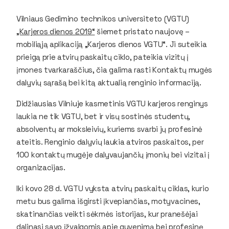
Vilniaus Gedimino technikos universiteto (VGTU)
„Karjeros dienos 2019“
šiemet pristato naujovę –
mobiliąją aplikaciją „Karjeros dienos VGTU“. Ji suteikia
prieigą prie atvirų paskaitų ciklo, pateikia vizitų į
įmones tvarkaraščius, čia galima rasti Kontaktų mugės
dalyvių sąrašą bei kitą aktualią renginio informaciją.
Didžiausias Vilniuje kasmetinis VGTU karjeros renginys
laukia ne tik VGTU, bet ir visų sostinės studentų,
absolventų ar moksleivių, kuriems svarbi jų profesinė
ateitis. Renginio dalyvių laukia atviros paskaitos, per
100 kontaktų mugėje dalyvaujančių įmonių bei vizitai į
organizacijas.
Iki kovo 28 d. VGTU vyksta atvirų paskaitų ciklas, kurio
metu bus galima išgirsti įkvepiančias, motyvacines,
skatinančias veikti sėkmės istorijas, kur pranešėjai
dalinasi savo įžvalgomis apie gyvenimą bei profesinę