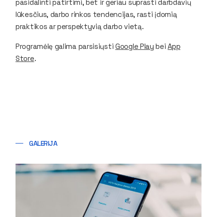
pasidalinti patirtimi, bet ir geriau suprasti darbdavių
lūkesčius, darbo rinkos tendencijas, rasti įdomią
praktikos ar perspektyvią darbo vietą.
Programėlę galima parsisiųsti
Google Play
bei
App
Store
.
GALERIJA