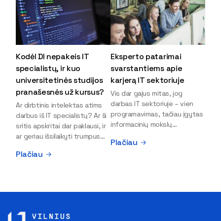
Kodėl DI nepakeis IT
Eksperto patarimai
specialistų, ir kuo
svarstantiems apie
universitetinės studijos
karjerą IT sektoriuje
pranašesnės už kursus?
Vis dar gajus mitas, jog
darbas IT sektoriuje – vien
Ar dirbtinis intelektas atims
programavimas, tačiau įgytas
darbus iš IT specialistų? Ar ši
informacinių mokslų
sritis apskritai dar paklausi, ir
išsilavinimas gali atverti kur
ar geriau išsilaikyti trumpus
Plačiau
kas daugiau durų ir net
kursus, ar vis tik stoti į
Plačiau
užauginti iki vadovų. Sparčiai
universitetą? Tokie klausimai
keičiantis technologijoms,
dažniausiai iškyla apie
šiandien darbo rinkoje trūksta
informacinių technologijų
dirbtinio intelekto (DI),
studijas svarstantiems
kibernetinio saugumo,
jaunuoliams. Iš šiuos ir kitus
debesijos ekspertų,
klausimus apie šio sektoriaus
duomenų analitikų.
ypatybes bei universitetinių