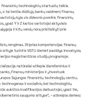
 finansinių technologinių startuolių teikia
 o tai keičia didžiųjų bankų vaidmenį finansų
vartotojų kyla vis didesnis poreikis finansinių
s, ypač Y ir Z kartos vartotojai aktyviais
goja ir kitų verslų norą prisitaikyti prie
cialistų rengimas. Stiprias kompetencijas finansų
mo srityje turintis VGTU šiemet pasiūlys inovatyvią
inerijos magistrantūros studijų programoje.
izacija natūraliai atliepia šiandieninius ir
 banko, Finansų ministerijos ir „Investuok
uropos Sąjungos finansinių technologijų centru.
technogenas ir socialinių bei technologinių
būs aukštos kvalifikacijos darbuotojai, ypač tie,
 kibernetinio saugumo srityse“, – atkreipia dėmesį