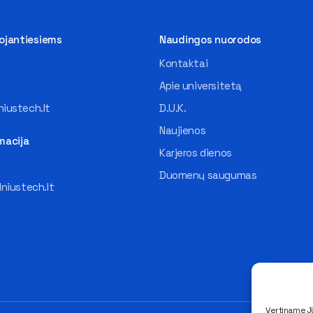
tojantiesiems
Naudingos nuorodos
Kontaktai
Apie universitetą
iustech.lt
D.U.K.
Naujienos
macija
Karjeros dienos
Duomenų saugumas
lniustech.lt
Vertiname Jū