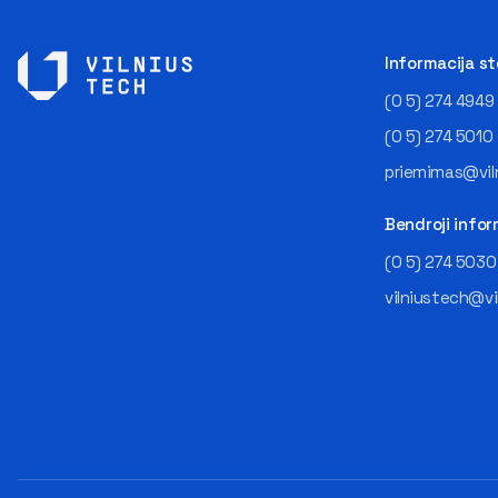
Informacija s
(0 5) 274 4949
(0 5) 274 5010
priemimas@viln
Bendroji infor
(0 5) 274 5030
vilniustech@vi