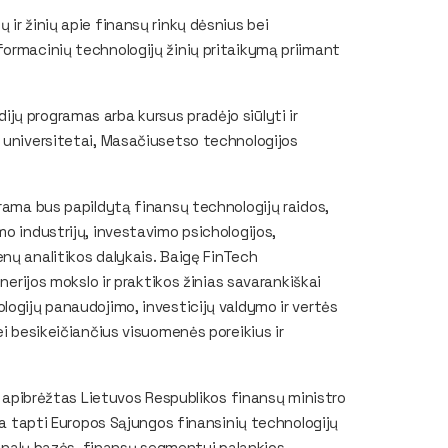
ir žinių apie finansų rinkų dėsnius bei
formacinių technologijų žinių pritaikymą priimant
jų programas arba kursus pradėjo siūlyti ir
a universitetai, Masačiusetso technologijos
grama bus papildytą finansų technologijų raidos,
o industrijų, investavimo psichologijos,
nų analitikos dalykais. Baigę FinTech
nerijos mokslo ir praktikos žinias savarankiškai
logijų panaudojimo, investicijų valdymo ir vertės
ei besikeičiančius visuomenės poreikius ir
ir apibrėžtas Lietuvos Respublikos finansų ministro
kia tapti Europos Sąjungos finansinių technologijų
sionalų bazės, finansų segmentui palankios