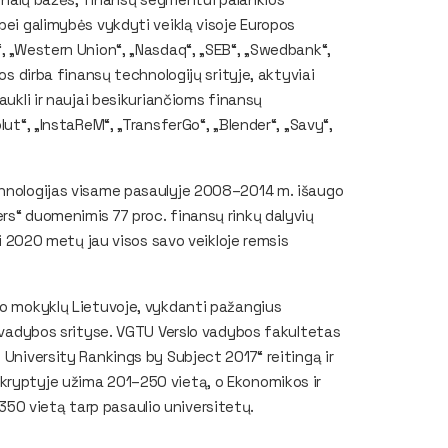
bei galimybės vykdyti veiklą visoje Europos
“, „Western Union“, „Nasdaq“, „SEB“, „Swedbank“,
os dirba finansų technologijų srityje, aktyviai
aukli ir naujai besikuriančioms finansų
lut“, „InstaReM“, „TransferGo“, „Blender“, „Savy“,
chnologijas visame pasaulyje 2008–2014 m. išaugo
rs“ duomenimis 77 proc. finansų rinkų dalyvių
ki 2020 metų jau visos savo veikloje remsis
lo mokyklų Lietuvoje, vykdanti pažangius
ir vadybos srityse. VGTU Verslo vadybos fakultetas
 University Rankings by Subject 2017“ reitingą ir
kryptyje užima 201–250 vietą, o Ekonomikos ir
50 vietą tarp pasaulio universitetų.