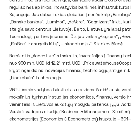
reguliacinės aplinkos, inovatyvios bankinės infrastruktūros 
Sąjungoje. Jau dabar tokios globalios įmonės kaip „Barclays
„Danske bankas“, „Luminor“, „deVere“, “Cognizant” ir kt., kuri
steigia savo centrus Lietuvoje. Be to, Lietuva yra labai patr
technologijų srities įmonėms. Čia jau veikia „Paysera“, „Revo
„FinBee“ ir daugelis kitų“, – akcentuoja J. Stankevičienė.
Remiantis „Accenture“ ataskaita, investicijos į finansų te
nuo 930 mln. USD iki 12,21 mlrd. USD. „PricewaterhouseCoope
kryptingai didins inovacijas finansų technologijų srityje ir i
„blockchain“ technologija.
VGTU Verslo vadybos fakultetas yra viena iš didžiausių vers
mokslinius tyrimus ir studijas ekonomikos, finansų, verslo 
vienintelis iš Lietuvos aukštųjų mokyklų patenka į „QS World
Verslo ir vadybos studijų (Business & Management Studies) 
ekonometrijos (Economics & Econometrics) kryptyje – 301–3