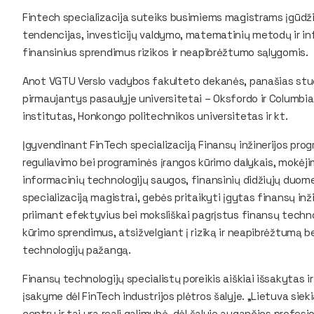
Fintech specializacija suteiks busimiems magistrams įgūdžių 
tendencijas, investicijų valdymo, matematinių metodų ir in
finansinius sprendimus rizikos ir neapibrėžtumo sąlygomis.
Anot VGTU Verslo vadybos fakulteto dekanės, panašias studi
pirmaujantys pasaulyje universitetai – Oksfordo ir Columbi
institutas, Honkongo politechnikos universitetas ir kt.
Įgyvendinant FinTech specializaciją Finansų inžinerijos pro
reguliavimo bei programinės įrangos kūrimo dalykais, mokėjim
informacinių technologijų saugos, finansinių didžiųjų duome
specializaciją magistrai, gebės pritaikyti įgytas finansų inži
priimant efektyvius bei moksliškai pagrįstus finansų techno
kūrimo sprendimus, atsižvelgiant į riziką ir neapibrėžtumą b
technologijų pažangą.
Finansų technologijų specialistų poreikis aiškiai išsakytas 
įsakyme dėl FinTech industrijos plėtros šalyje. „Lietuva sie
centru ir tai yra reali galimybė, dėl šalyje augančios profe