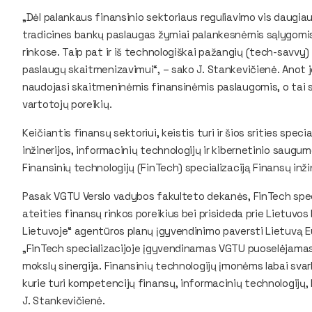
„Dėl palankaus finansinio sektoriaus reguliavimo vis daugiau
tradicines bankų paslaugas žymiai palankesnėmis sąlygomis,
rinkose. Taip pat ir iš technologiškai pažangių (tech-savvy) 
paslaugų skaitmenizavimui“, – sako J. Stankevičienė. Anot jo
naudojasi skaitmeninėmis finansinėmis paslaugomis, o tai sąly
vartotojų poreikių.
Keičiantis finansų sektoriui, keistis turi ir šios srities spe
inžinerijos, informacinių technologijų ir kibernetinio saugu
Finansinių technologijų (FinTech) specializaciją Finansų inž
Pasak VGTU Verslo vadybos fakulteto dekanės, FinTech special
ateities finansų rinkos poreikius bei prisideda prie Lietuvos
Lietuvoje“ agentūros planų įgyvendinimo paversti Lietuvą E
„FinTech specializacijoje įgyvendinamas VGTU puoselėjamas 
mokslų sinergija. Finansinių technologijų įmonėms labai svar
kurie turi kompetencijų finansų, informacinių technologijų,
J. Stankevičienė.