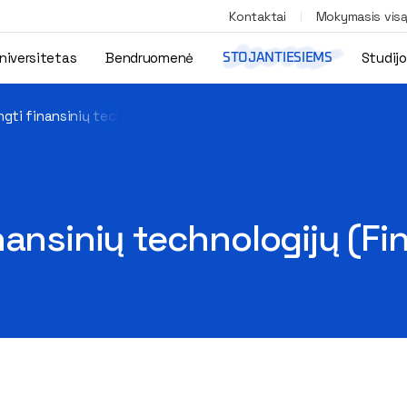
Kontaktai
Mokymasis vis
niversitetas
Bendruomenė
Studij
STOJANTIESIEMS
gti finansinių technologijų (FinTech) specialistus
nansinių technologijų (Fi