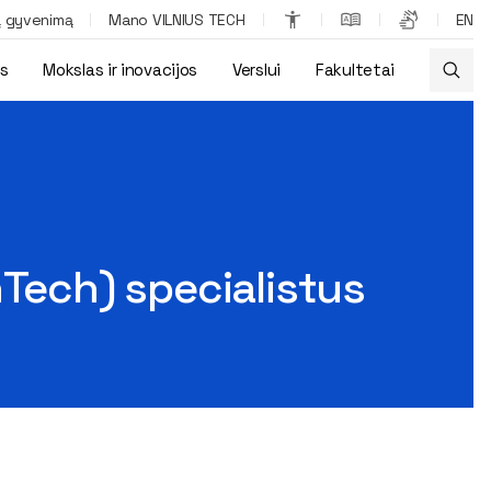
ą gyvenimą
Mano VILNIUS TECH
EN
os
Mokslas ir inovacijos
Verslui
Fakultetai
nTech) specialistus