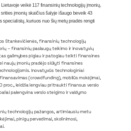
Lietuvoje veikė 117 finansinių technologijų įmonių,
 srities įmonių skaičius šalyje išaugo beveik 43
s specialistų, kuriuos nuo šių metų pradės rengti
os Stankevičienės, finansinių technologijų
orių – finansinių paslaugų teikimo ir inovatyvių
tas galimybes pigiau ir patogiau teikti finansines
i naujų įmonių pradėjo siūlyti finansines
echnologijomis. Inovatyvūs technologiniai
 finansavimas (crowdfunding), mobilūs mokėjimai,
0 proc., leidžia lengviau pritraukti finansus verslo
baliai palengvina verslo steigimo ir valdymo
inių technologijų pažangos, artimiausiu metu
kėjimai, pinigų pervedimai, skolinimosi,
ai.