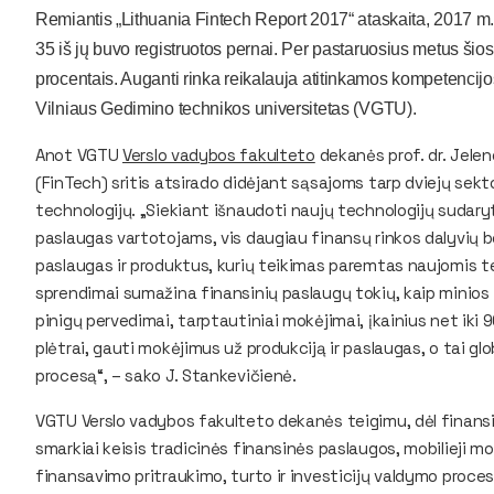
Remiantis „Lithuania Fintech Report 2017“ ataskaita, 2017 m. 
35 iš jų buvo registruotos pernai. Per pastaruosius metus šios
procentais. Auganti rinka reikalauja atitinkamos kompetencijo
Vilniaus Gedimino technikos universitetas (VGTU).
Anot VGTU
Verslo vadybos fakulteto
dekanės prof. dr. Jelen
(FinTech) sritis atsirado didėjant sąsajoms tarp dviejų sekt
technologijų. „Siekiant išnaudoti naujų technologijų sudary
paslaugas vartotojams, vis daugiau finansų rinkos dalyvių be
paslaugas ir produktus, kurių teikimas paremtas naujomis t
sprendimai sumažina finansinių paslaugų tokių, kaip minios
pinigų pervedimai, tarptautiniai mokėjimai, įkainius net iki 9
plėtrai, gauti mokėjimus už produkciją ir paslaugas, o tai glo
procesą“, – sako J. Stankevičienė.
VGTU Verslo vadybos fakulteto dekanės teigimu, dėl finans
smarkiai keisis tradicinės finansinės paslaugos, mobilieji mo
finansavimo pritraukimo, turto ir investicijų valdymo proces