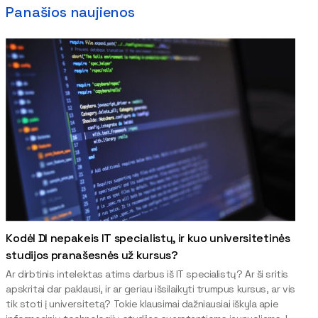
Panašios naujienos
Kodėl DI nepakeis IT specialistų, ir kuo universitetinės
studijos pranašesnės už kursus?
Ar dirbtinis intelektas atims darbus iš IT specialistų? Ar ši sritis
apskritai dar paklausi, ir ar geriau išsilaikyti trumpus kursus, ar vis
tik stoti į universitetą? Tokie klausimai dažniausiai iškyla apie