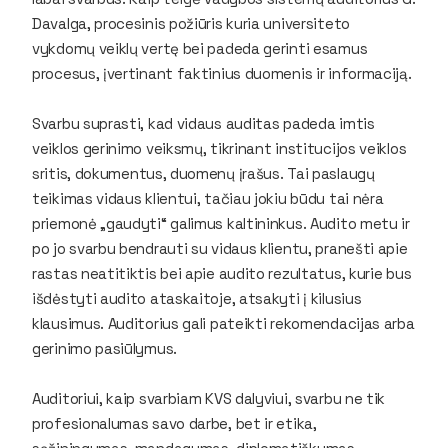
Davalga, procesinis požiūris kuria universiteto
vykdomų veiklų vertę bei padeda gerinti esamus
procesus, įvertinant faktinius duomenis ir informaciją.
Svarbu suprasti, kad vidaus auditas padeda imtis
veiklos gerinimo veiksmų, tikrinant institucijos veiklos
sritis, dokumentus, duomenų įrašus. Tai paslaugų
teikimas vidaus klientui, tačiau jokiu būdu tai nėra
priemonė „gaudyti“ galimus kaltininkus. Audito metu ir
po jo svarbu bendrauti su vidaus klientu, pranešti apie
rastas neatitiktis bei apie audito rezultatus, kurie bus
išdėstyti audito ataskaitoje, atsakyti į kilusius
klausimus. Auditorius gali pateikti rekomendacijas arba
gerinimo pasiūlymus.
Auditoriui, kaip svarbiam KVS dalyviui, svarbu ne tik
profesionalumas savo darbe, bet ir etika,