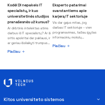
Kodėl DI nepakeis IT
Eksperto patarimai
specialistų, ir kuo
svarstantiems apie
universitetinės studijos
karjerą IT sektoriuje
pranašesnės už kursus?
Vis dar gajus mitas, jog
darbas IT sektoriuje – vien
Ar dirbtinis intelektas atims
programavimas, tačiau įgytas
darbus iš IT specialistų? Ar ši
informacinių mokslų
sritis apskritai dar paklausi, ir
išsilavinimas gali atverti kur
ar geriau išsilaikyti trumpus
Plačiau
kas daugiau durų ir net
kursus, ar vis tik stoti į
Plačiau
užauginti iki vadovų. Sparčiai
universitetą? Tokie klausimai
keičiantis technologijoms,
dažniausiai iškyla apie
šiandien darbo rinkoje trūksta
informacinių technologijų
dirbtinio intelekto (DI),
studijas svarstantiems
kibernetinio saugumo,
jaunuoliams. Iš šiuos ir kitus
debesijos ekspertų,
klausimus apie šio sektoriaus
duomenų analitikų.
ypatybes bei universitetinių
Apsispręsti dėl studijų
studijų pranašumą pasakoja
programos ar karjeros
VILNIUS TECH Fundamentinių
krypties neretai trukdo
mokslų fakulteto lektorius ir
Kitos universiteto sistemos
abejonės ir nežinomybė. Kaip
Skaitmeninės gynybos