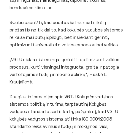
sąžiningumas, mandagumas, diplomatiškumas,
bendravimo klimatas.
Svarbu pabrėžti, kad auditas šalina neatitikčių
priežastis ne tik dėl to, kad kokybės vadybos sistemos
reikalavimai būtų išpildyti, bet ir siekiant gerinti,
optimizuoti universiteto veiklos procesus bei veiklas.
„VGTU siekia sistemingai gerinti ir optimizuoti veiklos
procesus, kurti vieningai integruotą, greitą ir patogią
vartotojams studijų ir mokslo aplinką“, – sakė L.
Kraujalienė.
Daugiau informacijos apie VGTU Kokybės vadybos
sistemos politiką ir turimą tarptautinį Kokybės
vadybos standarto sertifikatą, pažymintį, kad VGTU
kokybės vadybos sistema atitinka ISO 9001:2008
standarto reikalavimus studijų ir mokymosi visą