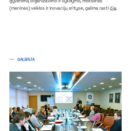
gyvenimą organizavimo ir vykdymo, mokslinės
(meninės) veiklos ir inovacijų srityse, galima rasti
čia
.
GALERIJA