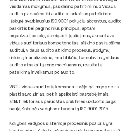
vesdamas mokymus, pasidalino patirtimi nuo Vidaus
audito planavimo iki audito ataskaitos pateikimo:
išskyrė svarbiausius ISO 9001 pokyčių akcentus, audito
paskirtis bei pagrindinius principus, aptarė
organizacijos rolę, pareigas ir įgaliojimus, akcentavo
vidaus auditoriaus kompetencijas, aiškino pasiruošimą
auditui, vidaus audito atlikimo procesus, įrodymų
rinkimą ir analizavimą, neatitikčių formulavimą, vidaus
audito ataskaitų rengimo niuansus, rezultatų
pateikimą ir veiksmus po audito.
VGTU vidaus auditorių komanda turėjo galimybę ne tik
plėsti savo žinias, bet ir apsikeisti pastebėjimais,
atlikti lektoriaus paruoštas praktines užduotis pagal
naują Kokybės vadybos standartą ISO 9001:2015.
Kokybės vadybos sistemoje procesinis požiūris yra
labai svarbus. Kaip teigė vadybos sistemų auditorius G.