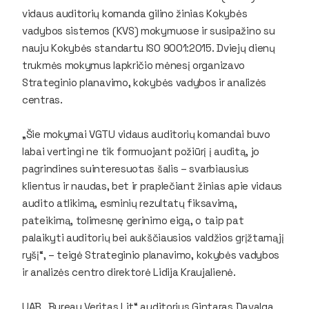
vidaus auditorių komanda gilino žinias Kokybės
vadybos sistemos (KVS) mokymuose ir susipažino su
nauju Kokybės standartu ISO 9001:2015. Dviejų dienų
trukmės mokymus lapkričio mėnesį organizavo
Strateginio planavimo, kokybės vadybos ir analizės
centras.
„Šie mokymai VGTU vidaus auditorių komandai buvo
labai vertingi ne tik formuojant požiūrį į auditą, jo
pagrindines suinteresuotas šalis – svarbiausius
klientus ir naudas, bet ir praplečiant žinias apie vidaus
audito atlikimą, esminių rezultatų fiksavimą,
pateikimą, tolimesnę gerinimo eigą, o taip pat
palaikyti auditorių bei aukščiausios valdžios grįžtamąjį
ryšį“, – teigė Strateginio planavimo, kokybės vadybos
ir analizės centro direktorė Lidija Kraujalienė.
UAB „Bureau Veritas Lit“ auditorius Gintaras Davalga,