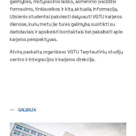
galimybes, motyvacinio laiško, asmeninio įvaizdžio
formavimo, tinklaveikos ir kitą aktualią informaciją.
Užsienio studentai pakviesti dalyvauti VGTU karjeros
dienose, kurių metu jie turės galimybę susitikti su
darbdaviais ir apsikeisti kontaktais bei pakalbėti apie
karjeros perspektyvas.
Atvirą paskaitą organizavo VGTU Tarptautinių studijų
centro ir Integracijos ir karjeros direkcija.
GALERIJA