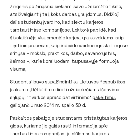
žingsnis po žingsnio siekiant savo užsibrėžto tikslo,
atsižvelgiant į tai, koks darbas yra įdomus. Didžioji
dalis studentų įvardino, kad siektų karjeros
tarptautinėse kompanijose. Lektorė papildė, kad
šiuolaikinėje visuomenėje karjera yra suvokiama kaip
tęstinis procesas, kaip individo vaidmenys skirtingose
srityse – mokslo, praktikos, darbo, savanorystės,
šeimos –, kurie koreliuodami tarpusavyje formuoja
visumą.
Studentai buvo supažindinti su Lietuvos Respublikos
įsakymo „Dėl leidimo dirbti užsieniečiams išdavimo
sąlygų ir tvarkos aprašo patvirtinimo“
pakeitimu
,
galiojančiu nuo 2014 m. spalio 30 d.
Paskaitos pabaigoje studentams pristatytas karjeros
gidas, kuriame jie galės rasti informaciją apie
tarptautines kompanijas, jų siūlomas karjeros