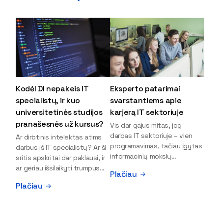
Kodėl DI nepakeis IT
Eksperto patarimai
specialistų, ir kuo
svarstantiems apie
universitetinės studijos
karjerą IT sektoriuje
pranašesnės už kursus?
Vis dar gajus mitas, jog
darbas IT sektoriuje – vien
Ar dirbtinis intelektas atims
programavimas, tačiau įgytas
darbus iš IT specialistų? Ar ši
informacinių mokslų
sritis apskritai dar paklausi, ir
išsilavinimas gali atverti kur
ar geriau išsilaikyti trumpus
Plačiau
kas daugiau durų ir net
kursus, ar vis tik stoti į
Plačiau
užauginti iki vadovų. Sparčiai
universitetą? Tokie klausimai
keičiantis technologijoms,
dažniausiai iškyla apie
šiandien darbo rinkoje trūksta
informacinių technologijų
dirbtinio intelekto (DI),
studijas svarstantiems