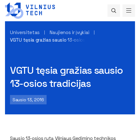
Universitetas
Naujienos ir įvykiai
VGTU tęsia gražias sausio 13-osios tradicijas
VGTU tęsia gražias sausio
13-osios tradicijas
Sausio 13, 2016
Sausio 13-osios rytą Vilniaus Gedimino technikos