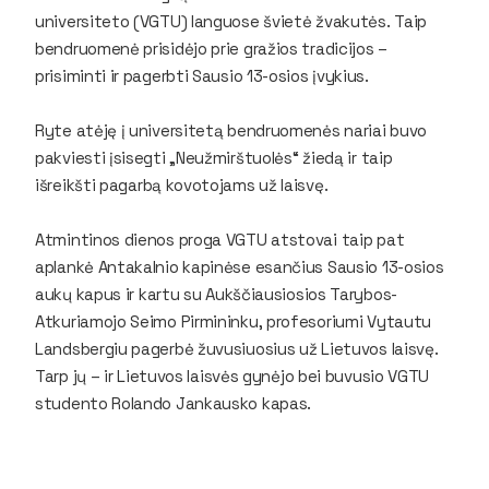
universiteto (VGTU) languose švietė žvakutės. Taip
bendruomenė prisidėjo prie gražios tradicijos –
prisiminti ir pagerbti Sausio 13-osios įvykius.
Ryte atėję į universitetą bendruomenės nariai buvo
pakviesti įsisegti „Neužmirštuolės“ žiedą ir taip
išreikšti pagarbą kovotojams už laisvę.
Atmintinos dienos proga VGTU atstovai taip pat
aplankė Antakalnio kapinėse esančius Sausio 13-osios
aukų kapus ir
kartu su Aukščiausiosios Tarybos-
Atkuriamojo Seimo Pirmininku, profesoriumi Vytautu
Landsbergiu pagerbė žuvusiuosius už Lietuvos laisvę.
Tarp
jų –
ir Lietuvos laisvės gynėjo bei buvusio VGTU
studento Rolando Jankausko kapas.