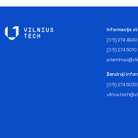
Informacija s
(0 5) 274 4949
(0 5) 274 5010
priemimas@viln
Bendroji infor
(0 5) 274 5030
vilniustech@vi