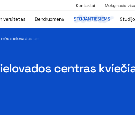
Kontaktai
Mokymasis vis
niversitetas
Bendruomenė
Studij
STOJANTIESIEMS
inės sielovados centras kviečia į pirmąjį susitikimą VGTU
elovados centras kviečia 