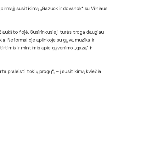
 pirmąjį susitikimą „Gazuok ir dovanok“ su Vilniaus
2 aukšto fojė. Susirinkusieji turės progą daugiau
klą. Neformalioje aplinkoje su gyva muzika ir
irtimis ir mintimis apie gyvenimo „gazą“ ir
a praleisti tokių progų“, – į susitikimą kviečia