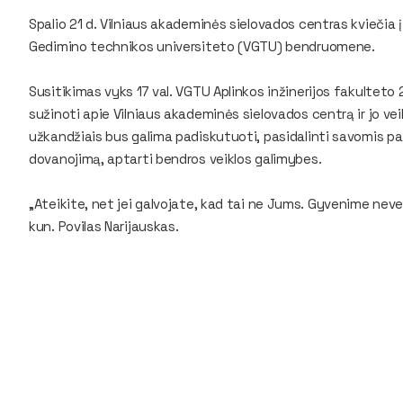
Spalio 21 d. Vilniaus akademinės sielovados centras kviečia į
Gedimino technikos universiteto (VGTU) bendruomene.
Susitikimas vyks 17 val. VGTU Aplinkos inžinerijos fakulteto 
sužinoti apie Vilniaus akademinės sielovados centrą ir jo vei
užkandžiais bus galima padiskutuoti, pasidalinti savomis pat
dovanojimą, aptarti bendros veiklos galimybes.
„Ateikite, net jei galvojate, kad tai ne Jums. Gyvenime nevert
kun. Povilas Narijauskas.