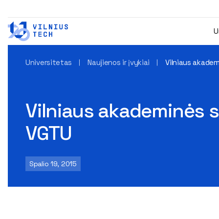
U
Universitetas
Naujienos ir įvykiai
Vilniaus akadem
Vilniaus akademinės si
VGTU
Spalio 19, 2015