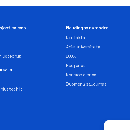
tojantiesiems
Naudingos nuorodos
Kontaktai
Apie universitetą
iustech.lt
D.U.K.
Naujienos
macija
Karjeros dienos
Duomenų saugumas
lniustech.lt