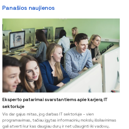
Panašios naujienos
Eksperto patarimai svarstantiems apie karjerą IT
sektoriuje
Vis dar gajus mitas, jog darbas IT sektoriuje – vien
programavimas, tačiau įgytas informacinių mokslų išsilavinimas
gali atverti kur kas daugiau durų ir net užauginti iki vadovų.