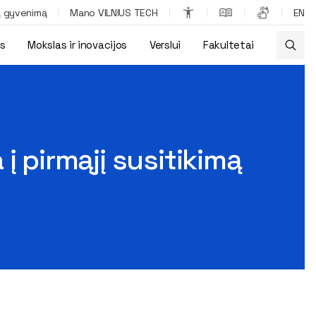
ą gyvenimą
Mano VILNIUS TECH
EN
os
Mokslas ir inovacijos
Verslui
Fakultetai
į pirmąjį susitikimą