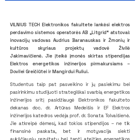
VILNIUS TECH Elektronikos fakultete lankėsi elektros
perdavimo sistemos operatorės AB „Litgrid“ atstovai:
inovacijų vadovas Audrius Baranauskas ir Žmonių ir
kultūros skyriaus projektų vadovė Živilė
Jakimavičienė. Jie įteikė įmonės skirtas stipendijas
Elektros energetikos inžinerijos pirmakursiams –
Dovilei Greičiūtei ir Mangirdui Ruliui.
Studentus taip pat pasveikino ir jų pasiekimu bei
pasirinkimu studijuoti strategiškai svarbią energetikos
inžinerijos sritį pasidžiaugė Elektronikos fakulteto
dekanas doc. dr. Artūras Medeišis ir EF Elektros
inžinerijos katedros vedėja prof. dr. Sonata Tolvaišienė.
Jie atkreipė dėmesį, kad tokios stipendijos – ne tik
finansinė paskata, bet ir motyvacija siekti
aukščiausių rezultatų bei tapti ateities energetikos