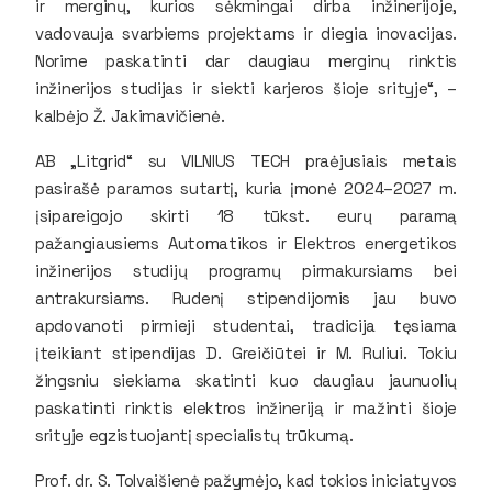
ir merginų, kurios sėkmingai dirba inžinerijoje,
vadovauja svarbiems projektams ir diegia inovacijas.
Norime paskatinti dar daugiau merginų rinktis
inžinerijos studijas ir siekti karjeros šioje srityje“, –
kalbėjo Ž. Jakimavičienė.
AB „Litgrid“ su VILNIUS TECH praėjusiais metais
pasirašė paramos sutartį, kuria įmonė 2024–2027 m.
įsipareigojo skirti 18 tūkst. eurų paramą
pažangiausiems Automatikos ir Elektros energetikos
inžinerijos studijų programų pirmakursiams bei
antrakursiams. Rudenį stipendijomis jau buvo
apdovanoti pirmieji studentai, tradicija tęsiama
įteikiant stipendijas D. Greičiūtei ir M. Ruliui. Tokiu
žingsniu siekiama skatinti kuo daugiau jaunuolių
paskatinti rinktis elektros inžineriją ir mažinti šioje
srityje egzistuojantį specialistų trūkumą.
Prof. dr. S. Tolvaišienė pažymėjo, kad tokios iniciatyvos