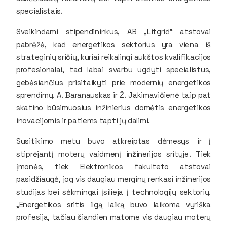
specialistais.
Sveikindami stipendininkus, AB „Litgrid“ atstovai
pabrėžė, kad energetikos sektorius yra viena iš
strateginių sričių, kuriai reikalingi aukštos kvalifikacijos
profesionalai, tad labai svarbu ugdyti specialistus,
gebėsiančius prisitaikyti prie modernių energetikos
sprendimų. A. Baranauskas ir Ž. Jakimavičienė taip pat
skatino būsimuosius inžinierius domėtis energetikos
inovacijomis ir patiems tapti jų dalimi.
Susitikimo metu buvo atkreiptas dėmesys ir į
stiprėjantį moterų vaidmenį inžinerijos srityje. Tiek
įmonės, tiek Elektronikos fakulteto atstovai
pasidžiaugė, jog vis daugiau merginų renkasi inžinerijos
studijas bei sėkmingai įsilieja į technologijų sektorių.
„Energetikos sritis ilgą laiką buvo laikoma vyriška
profesija, tačiau šiandien matome vis daugiau moterų