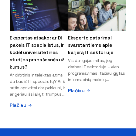
Ekspertas atsako: ar DI
Eksperto patarimai
pakeis IT specialistus, ir
svarstantiems apie
kodėl universitetinės
karjerą IT sektoriuje
studijos pranašesnės už
Vis dar gajus mitas, jog
kursus?
darbas IT sektoriuje – vien
programavimas, tačiau įgytas
Ar dirbtinis intelektas atims
informacinių mokslų
darbus iš IT specialistų? Ar ši
išsilavinimas gali atverti kur
sritis apskritai dar paklausi, ir
Plačiau
kas daugiau durų ir net
ar geriau išsilaikyti trumpus
užauginti iki vadovų. Sparčiai
kursus, ar vis tik stoti į
Plačiau
keičiantis technologijoms,
universitetą? Tokie klausimai
šiandien darbo rinkoje trūksta
dažniausiai iškyla apie
dirbtinio intelekto (DI),
informacinių technologijų
kibernetinio saugumo,
studijas svarstantiems
debesijos ekspertų,
jaunuoliams. Iš šiuos ir kitus