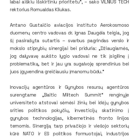
labai aiškiu išskirtiniu prioritetu“, – sako VILNIUS TECH
rektorius Romualdas Kliukas.
Antano Gustaičio aviacijos instituto Aerokosmoso
duomenų centro vadovas dr. Ignas Daugėla teigia, jog
šį pasirašyta sutartis – svarbus pagrindas verslo ir
mokslo stiprybių sinergijai bei priduria: „Džiaugiamės,
jog dalyvavę aukšto lygio vadovai ne tik įsigilinę į
problematiką, bet ir jau yra sugalvoję sprendinius bei
juos įgyvendina greičiausiu įmanomu būdu.“
Inovacijų agentūros ir Gynybos resursų agentūros
surengtame „Baltic Miltech Summit“ renginyje
universiteto atstovai sėmėsi žinių bei idėjų gynybos
srities politikos pokyčių, investicijų skatinimo į
gynybos technologijas, kibernetinės fronto linijos
temomis. Sinergiją tarp privačiojo ir viešojo sektorių
kūrė NATO ir ES politikos formuotojai, industrijos