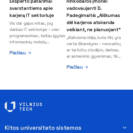
Eksperto patarimai
Rinkodaros įmonei
svarstantiems apie
vadovaujanti D.
karjerą IT sektoriuje
Padegimaitė: „Aiškumas
dėl karjeros atsiranda
Vis dar gajus mitas, jog
veikiant, ne planuojant“
darbas IT sektoriuje – vien
programavimas, tačiau įgytas
„Kiekviena idėja, kuria tiki, yra
informacinių mokslų
verta išbandymo – nesvarbu,
išsilavinimas gali atverti kur
ar tai būtų studijos, darbas,
Plačiau
kas daugiau durų ir net
ar asmeninis gyvenimas, tik
užauginti iki vadovų. Sparčiai
bandydamas naujus dalykus
Plačiau
keičiantis technologijoms,
atrandi, kas iš tiesų tau įdomu
šiandien darbo rinkoje trūksta
ir kur slypi tavo stiprybės“, –
dirbtinio intelekto (DI),
įsitikinusi skaitmeninės
kibernetinio saugumo,
rinkodaros specialistė, įmonės
debesijos ekspertų,
„Paperplanes“ vadovė Dovilė
duomenų analitikų.
Padegimaitė. Mergina tai
Apsispręsti dėl studijų
įrodo savo pavyzdžiu: VILNIUS
programos ar karjeros
TECH Verslo vadybos
krypties neretai trukdo
fakulteto alumnė į dabartinę
abejonės ir nežinomybė. Kaip
karjeros stotelę atėjo tik
Kitos universiteto sistemos
tik šiuo metu svarstantiems,
drąsiai eksperimentuodama ir