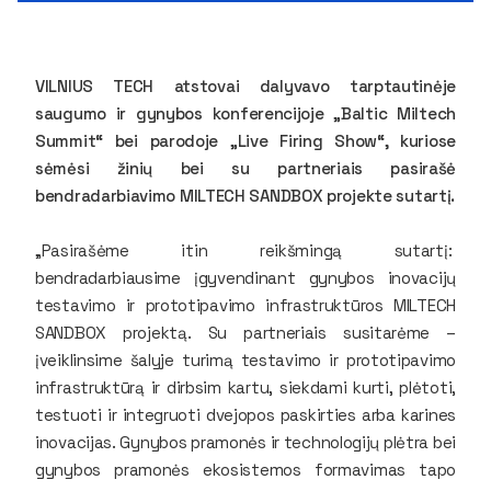
VILNIUS TECH atstovai dalyvavo tarptautinėje
saugumo ir gynybos konferencijoje „Baltic Miltech
Summit“ bei parodoje „Live Firing Show“, kuriose
sėmėsi žinių bei su partneriais pasirašė
bendradarbiavimo MILTECH SANDBOX projekte sutartį.
„Pasirašėme itin reikšmingą sutartį:
bendradarbiausime įgyvendinant gynybos inovacijų
testavimo ir prototipavimo infrastruktūros MILTECH
SANDBOX projektą. Su partneriais susitarėme –
įveiklinsime šalyje turimą testavimo ir prototipavimo
infrastruktūrą ir dirbsim kartu, siekdami kurti, plėtoti,
testuoti ir integruoti dvejopos paskirties arba karines
inovacijas. Gynybos pramonės ir technologijų plėtra bei
gynybos pramonės ekosistemos formavimas tapo