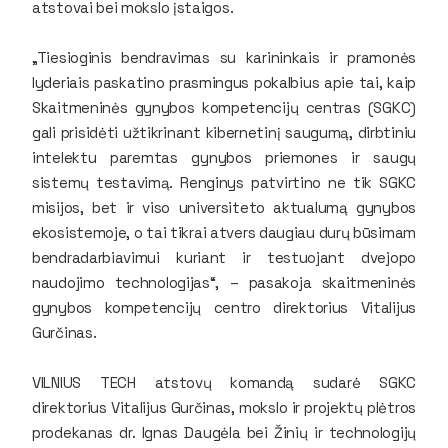
atstovai bei mokslo įstaigos.
„Tiesioginis bendravimas su karininkais ir pramonės
lyderiais paskatino prasmingus pokalbius apie tai, kaip
Skaitmeninės gynybos kompetencijų centras (SGKC)
gali prisidėti užtikrinant kibernetinį saugumą, dirbtiniu
intelektu paremtas gynybos priemones ir saugų
sistemų testavimą. Renginys patvirtino ne tik SGKC
misijos, bet ir viso universiteto aktualumą gynybos
ekosistemoje, o tai tikrai atvers daugiau durų būsimam
bendradarbiavimui kuriant ir testuojant dvejopo
naudojimo technologijas“, – pasakoja skaitmeninės
gynybos kompetencijų centro direktorius Vitalijus
Gurčinas.
VILNIUS TECH atstovų komandą sudarė SGKC
direktorius Vitalijus Gurčinas, mokslo ir projektų plėtros
prodekanas dr. Ignas Daugėla bei Žinių ir technologijų