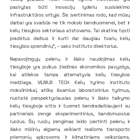
pasiryžęs būti inovacijų lyderiu susisiekimo
infrastruktūros srityje. Šis įvertinimas rodo, kad mūsų
darbai yra svarbūs ne tik mokslo bendruomenei, bet ir
kelių tiesybos sektoriaus atstovams. Tai skatina tęsti
pradėtus darbus ir kurti dar daugiau tvarių kelių
tiesybos sprendinių“, – sako instituto direktorius.
Nepavojingųjų pelenų ir šlako naudojimas kelių
tiesyboje yra puikus žiedinės ekonomikos pavyzdys,
kai atliekos tampa alternatyvia kelių tiesybos
medžiaga. VILNIUS TECH Kelių tyrimo instituto
mokslininkai, atlikę išsamius laboratorinius tyrimus,
nustatė perspektyviausias pelenų ir šlako taikymo
kelių tiesyboje sritis ir tuomet bendradarbiaujant su
partneriais įrengė eksperimentinius, bandomuosius
ruožus. Šių ruožų įrengimas leido įvertinti pelenų ir
šlako mišinių elgseną veikiant realioms transporto
priemonių apkrovoms ir klimatiniams veiksniams.