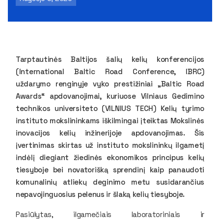
Tarptautinės Baltijos šalių kelių konferencijos
(International Baltic Road Conference, IBRC)
uždarymo renginyje vyko prestižiniai „Baltic Road
Awards“ apdovanojimai, kuriuose Vilniaus Gedimino
technikos universiteto (VILNIUS TECH) Kelių tyrimo
instituto mokslininkams iškilmingai įteiktas Mokslinės
inovacijos kelių inžinerijoje apdovanojimas. Šis
įvertinimas skirtas už instituto mokslininkų ilgametį
indėlį diegiant žiedinės ekonomikos principus kelių
tiesyboje bei novatorišką sprendinį kaip panaudoti
komunalinių atliekų deginimo metu susidarančius
nepavojinguosius pelenus ir šlaką kelių tiesyboje.
Pasiūlytas, ilgamečiais laboratoriniais ir