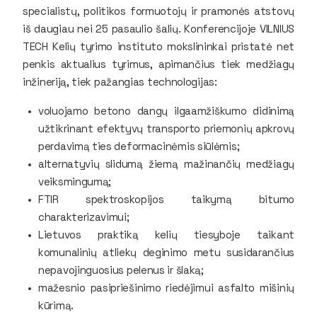
specialistų, politikos formuotojų ir pramonės atstovų
iš daugiau nei 25 pasaulio šalių. Konferencijoje VILNIUS
TECH Kelių tyrimo instituto mokslininkai pristatė net
penkis aktualius tyrimus, apimančius tiek medžiagų
inžineriją, tiek pažangias technologijas:
voluojamo betono dangų ilgaamžiškumo didinimą
užtikrinant efektyvų transporto priemonių apkrovų
perdavimą ties deformacinėmis siūlėmis;
alternatyvių slidumą žiemą mažinančių medžiagų
veiksmingumą;
FTIR spektroskopijos taikymą bitumo
charakterizavimui;
Lietuvos praktiką kelių tiesyboje taikant
komunalinių atliekų deginimo metu susidarančius
nepavojinguosius pelenus ir šlaką;
mažesnio pasipriešinimo riedėjimui asfalto mišinių
kūrimą.