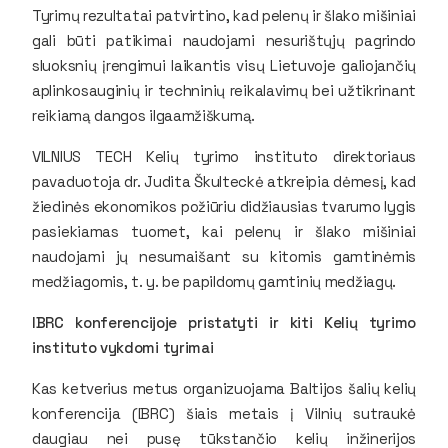
Tyrimų rezultatai patvirtino, kad pelenų ir šlako mišiniai
gali būti patikimai naudojami nesurištųjų pagrindo
sluoksnių įrengimui laikantis visų Lietuvoje galiojančių
aplinkosauginių ir techninių reikalavimų bei užtikrinant
reikiamą dangos ilgaamžiškumą.
VILNIUS TECH Kelių tyrimo instituto direktoriaus
pavaduotoja dr. Judita Škulteckė atkreipia dėmesį, kad
žiedinės ekonomikos požiūriu didžiausias tvarumo lygis
pasiekiamas tuomet, kai pelenų ir šlako mišiniai
naudojami jų nesumaišant su kitomis gamtinėmis
medžiagomis, t. y. be papildomų gamtinių medžiagų.
IBRC konferencijoje pristatyti ir kiti Kelių tyrimo
instituto vykdomi tyrimai
Kas ketverius metus organizuojama Baltijos šalių kelių
konferencija (IBRC) šiais metais į Vilnių sutraukė
daugiau nei pusę tūkstančio kelių inžinerijos