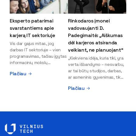
Eksperto patarimai
Rinkodaros įmonei
svarstantiems apie
vadovaujanti D.
karjerą IT sektoriuje
Padegimaitė: „Aiškumas
dėl karjeros atsiranda
Vis dar gajus mitas, jog
veikiant, ne planuojant“
darbas IT sektoriuje – vien
programavimas, tačiau įgytas
„Kiekviena idėja, kuria tiki, yra
informacinių mokslų
verta išbandymo – nesvarbu,
išsilavinimas gali atverti kur
ar tai būtų studijos, darbas,
Plačiau
kas daugiau durų ir net
ar asmeninis gyvenimas, tik
užauginti iki vadovų. Sparčiai
bandydamas naujus dalykus
Plačiau
keičiantis technologijoms,
atrandi, kas iš tiesų tau įdomu
šiandien darbo rinkoje trūksta
ir kur slypi tavo stiprybės“, –
dirbtinio intelekto (DI),
įsitikinusi skaitmeninės
kibernetinio saugumo,
rinkodaros specialistė, įmonės
debesijos ekspertų,
„Paperplanes“ vadovė Dovilė
duomenų analitikų.
Padegimaitė. Mergina tai
Apsispręsti dėl studijų
įrodo savo pavyzdžiu: VILNIUS
programos ar karjeros
TECH Verslo vadybos