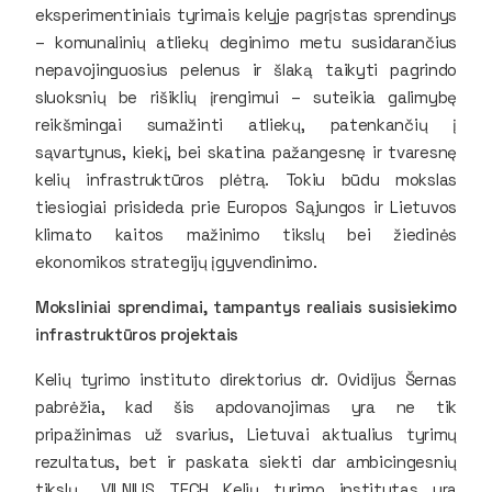
eksperimentiniais tyrimais kelyje pagrįstas sprendinys
– komunalinių atliekų deginimo metu susidarančius
nepavojinguosius pelenus ir šlaką taikyti pagrindo
sluoksnių be rišiklių įrengimui – suteikia galimybę
reikšmingai sumažinti atliekų, patenkančių į
sąvartynus, kiekį, bei skatina pažangesnę ir tvaresnę
kelių infrastruktūros plėtrą. Tokiu būdu mokslas
tiesiogiai prisideda prie Europos Sąjungos ir Lietuvos
klimato kaitos mažinimo tikslų bei žiedinės
ekonomikos strategijų įgyvendinimo.
Moksliniai sprendimai, tampantys realiais susisiekimo
infrastruktūros projektais
Kelių tyrimo instituto direktorius dr. Ovidijus Šernas
pabrėžia, kad šis apdovanojimas yra ne tik
pripažinimas už svarius, Lietuvai aktualius tyrimų
rezultatus, bet ir paskata siekti dar ambicingesnių
tikslų. „VILNIUS TECH Kelių tyrimo institutas yra