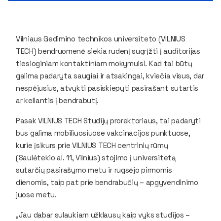
Vilniaus Gedimino technikos universiteto (VILNIUS
TECH) bendruomenė siekia rudenį sugrįžti į auditorijas
tiesioginiam kontaktiniam mokymuisi. Kad tai būtų
galima padaryta saugiai ir atsakingai, kviečia visus, dar
nespėjusius, atvykti pasiskiepyti pasirašant sutartis
ar keliantis į bendrabutį.
Pasak VILNIUS TECH Studijų prorektoriaus, tai padaryti
bus galima mobiliuosiuose vakcinacijos punktuose,
kurie įsikurs prie VILNIUS TECH centrinių rūmų
(Saulėtekio al. 11, Vilnius) stojimo į universitetą
sutarčių pasirašymo metu ir rugsėjo pirmomis
dienomis, taip pat prie bendrabučių – apgyvendinimo
juose metu.
„Jau dabar sulaukiam užklausų kaip vyks studijos –