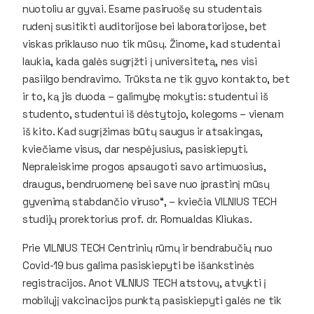
nuotoliu ar gyvai. Esame pasiruošę su studentais
rudenį susitikti auditorijose bei laboratorijose, bet
viskas priklauso nuo tik mūsų. Žinome, kad studentai
laukia, kada galės sugrįžti į universitetą, nes visi
pasiilgo bendravimo. Trūksta ne tik gyvo kontakto, bet
ir to, ką jis duoda – galimybę mokytis: studentui iš
studento, studentui iš dėstytojo, kolegoms – vienam
iš kito. Kad sugrįžimas būtų saugus ir atsakingas,
kviečiame visus, dar nespėjusius, pasiskiepyti.
Nepraleiskime progos apsaugoti savo artimuosius,
draugus, bendruomenę bei save nuo įprastinį mūsų
gyvenimą stabdančio viruso“, – kviečia VILNIUS TECH
studijų prorektorius prof. dr. Romualdas Kliukas.
Prie VILNIUS TECH Centrinių rūmų ir bendrabučių nuo
Covid-19 bus galima pasiskiepyti be išankstinės
registracijos. Anot VILNIUS TECH atstovų, atvykti į
mobilųjį vakcinacijos punktą pasiskiepyti galės ne tik