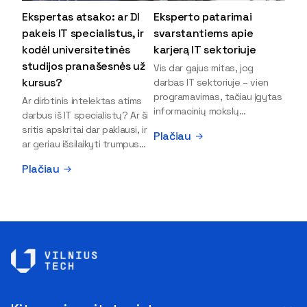
Ekspertas atsako: ar DI
Eksperto patarimai
pakeis IT specialistus, ir
svarstantiems apie
kodėl universitetinės
karjerą IT sektoriuje
studijos pranašesnės už
Vis dar gajus mitas, jog
kursus?
darbas IT sektoriuje – vien
programavimas, tačiau įgytas
Ar dirbtinis intelektas atims
informacinių mokslų
darbus iš IT specialistų? Ar ši
išsilavinimas gali atverti kur
sritis apskritai dar paklausi, ir
Plačiau
kas daugiau durų ir net
ar geriau išsilaikyti trumpus
užauginti iki vadovų. Sparčiai
kursus, ar vis tik stoti į
Plačiau
keičiantis technologijoms,
universitetą? Tokie klausimai
šiandien darbo rinkoje trūksta
dažniausiai iškyla apie
dirbtinio intelekto (DI),
informacinių technologijų
kibernetinio saugumo,
studijas svarstantiems
debesijos ekspertų,
jaunuoliams. Iš šiuos ir kitus
duomenų analitikų.
klausimus apie šio sektoriaus
Apsispręsti dėl studijų
ypatybes bei universitetinių
programos ar karjeros
studijų pranašumą pasakoja
krypties neretai trukdo
VILNIUS TECH Fundamentinių
abejonės ir nežinomybė. Kaip
mokslų fakulteto lektorius ir