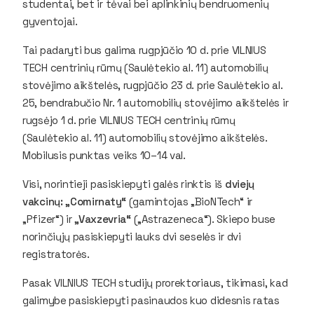
studentai, bet ir tėvai bei aplinkinių bendruomenių
gyventojai.
Tai padaryti bus galima rugpjūčio 10 d. prie VILNIUS
TECH centrinių rūmų (Saulėtekio al. 11) automobilių
stovėjimo aikštelės, rugpjūčio 23 d. prie Saulėtekio al.
25, bendrabučio Nr. 1 automobilių stovėjimo aikštelės ir
rugsėjo 1 d. prie VILNIUS TECH centrinių rūmų
(Saulėtekio al. 11) automobilių stovėjimo aikštelės.
Mobilusis punktas veiks 10–14 val.
Visi, norintieji pasiskiepyti galės rinktis iš
dviejų
vakcinų: „Comirnaty“
(gamintojas „BioNTech“ ir
„Pfizer“) ir
„Vaxzevria“
(„Astrazeneca“). Skiepo buse
norinčiųjų pasiskiepyti lauks dvi seselės ir dvi
registratorės.
Pasak VILNIUS TECH studijų prorektoriaus, tikimasi, kad
galimybe pasiskiepyti pasinaudos kuo didesnis ratas