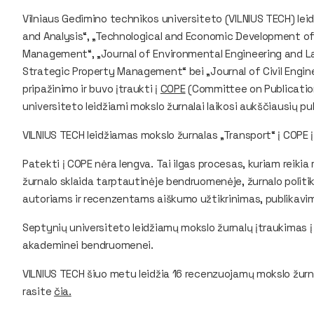
Vilniaus Gedimino technikos universiteto (VILNIUS TECH) lei
and Analysis“, „Technological and Economic Development o
Management“, „Journal of Environmental Engineering and L
Strategic Property Management“ bei „Journal of Civil Engi
pripažinimo ir buvo įtraukti į
COPE
(Committee on Publicatio
universiteto leidžiami mokslo žurnalai laikosi aukščiausių p
VILNIUS TECH leidžiamas mokslo žurnalas „Transport“ į COPE
Patekti į COPE nėra lengva. Tai ilgas procesas, kuriam reikia 
žurnalo sklaida tarptautinėje bendruomenėje, žurnalo politi
autoriams ir recenzentams aiškumo užtikrinimas, publikavi
Septynių universiteto leidžiamų mokslo žurnalų įtraukimas į C
akademinei bendruomenei.
VILNIUS TECH šiuo metu leidžia 16 recenzuojamų mokslo žurna
rasite
čia.