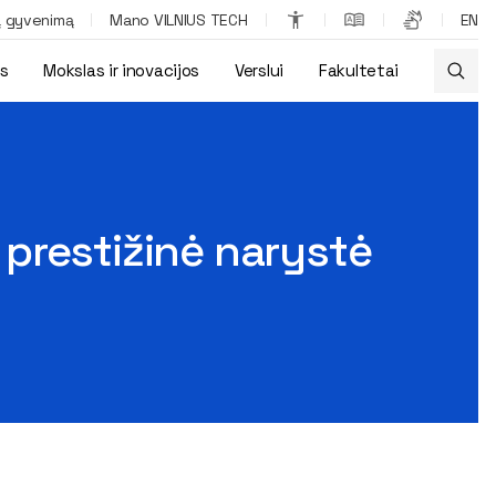
ą gyvenimą
Mano VILNIUS TECH
EN
os
Mokslas ir inovacijos
Verslui
Fakultetai
prestižinė narystė