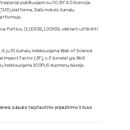
straipsniai publikuojami su CC-BY 4.0 licencija.
OJS) platforma. Dalis mokslo žurnalų
latformoje.
vus Portico, CLOCKSS, LOCKSS, siekiant užtikrinti
, iš jų 10 žurnalų indeksuojama Web of Science
l Impact Factor (JIF), o 3 žurnalai yra WoS
nalų indeksuojama SCOPUS duomenų bazėje.
mėnesį sulaukė tarptautinio pripažinimo ir buvo