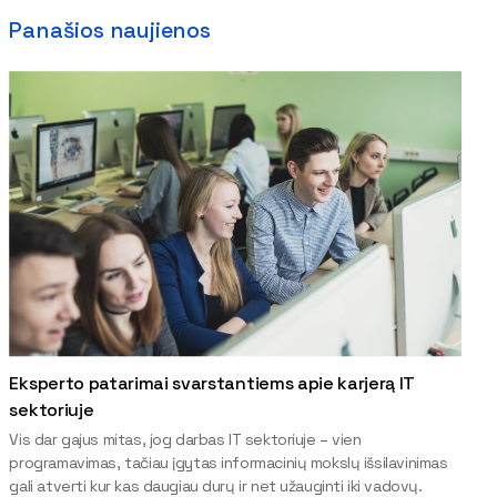
Panašios naujienos
Eksperto patarimai svarstantiems apie karjerą IT
sektoriuje
Vis dar gajus mitas, jog darbas IT sektoriuje – vien
programavimas, tačiau įgytas informacinių mokslų išsilavinimas
gali atverti kur kas daugiau durų ir net užauginti iki vadovų.