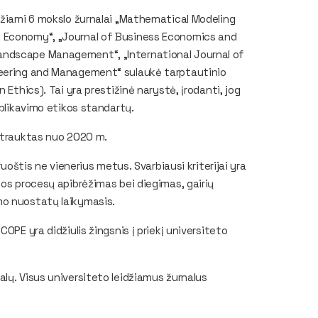
džiami 6 mokslo žurnalai „Mathematical Modeling
f Economy“, „Journal of Business Economics and
andscape Management“, „International Journal of
neering and Management“ sulaukė tarptautinio
n Ethics)
. Tai yra prestižinė narystė, įrodanti, jog
ublikavimo etikos standartų.
 įtrauktas nuo 2020 m.
ruoštis ne vienerius metus. Svarbiausi kriterijai yra
kos procesų apibrėžimas bei diegimas, gairių
mo nuostatų laikymasis.
OPE yra didžiulis žingsnis į priekį universiteto
lų. Visus universiteto leidžiamus žurnalus