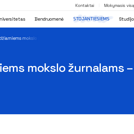
Kontaktai
Mokymasis vis
niversitetas
Bendruomenė
Studij
STOJANTIESIEMS
idžiamiems mokslo žurnalams – prestižinė narystė COPE
iems mokslo žurnalams – 