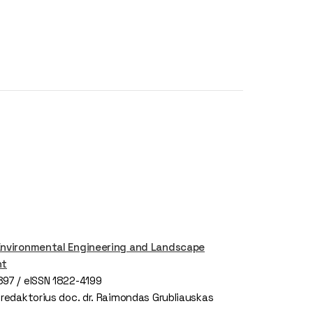
Environmental Engineering and Landscape
nt
897 / eISSN 1822-4199
 redaktorius doc. dr. Raimondas Grubliauskas