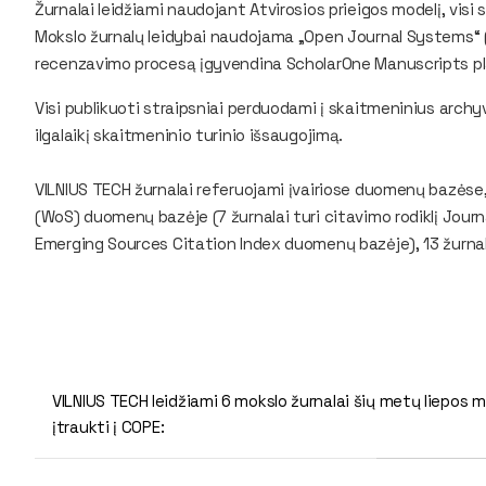
Žurnalai leidžiami naudojant Atvirosios prieigos modelį, visi 
Mokslo žurnalų leidybai naudojama „Open Journal Systems“ (
recenzavimo procesą įgyvendina ScholarOne Manuscripts p
Visi publikuoti straipsniai perduodami į skaitmeninius archy
ilgalaikį skaitmeninio turinio išsaugojimą.
VILNIUS TECH žurnalai referuojami įvairiose duomenų bazėse
(WoS) duomenų bazėje (7 žurnalai turi citavimo rodiklį Journa
Emerging Sources Citation Index duomenų bazėje), 13 žur
VILNIUS TECH leidžiami 6 mokslo žurnalai šių metų liepos 
įtraukti į COPE: