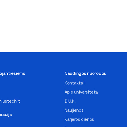
tojantiesiems
Naudingos nuorodos
Kontaktai
Apie universitetą
iustech.lt
D.U.K.
Naujienos
macija
Karjeros dienos