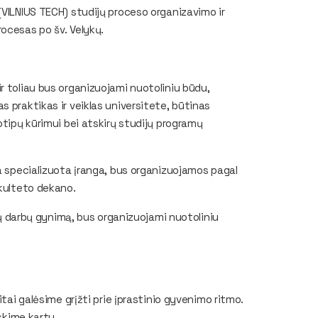
(VILNIUS TECH) studijų proceso organizavimo ir
rocesas po šv. Velykų.
r toliau bus organizuojami nuotoliniu būdu,
 praktikas ir veiklas universitete, būtinas
otipų kūrimui bei atskirų studijų programų
ga specializuota įranga, bus organizuojamos pagal
akulteto dekano.
ųjų darbų gynimą, bus organizuojami nuotoliniu
itai galėsime grįžti prie įprastinio gyvenimo ritmo.
ęskime kartu.