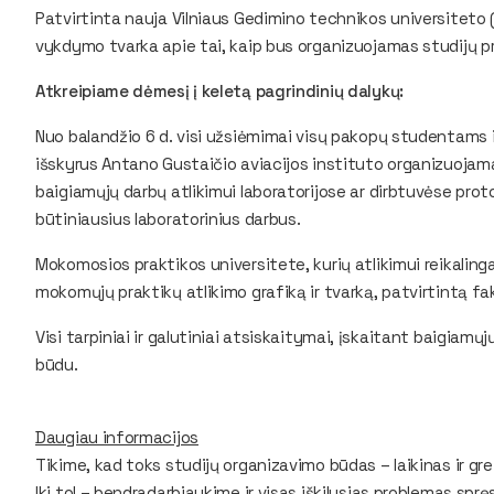
Patvirtinta nauja Vilniaus Gedimino technikos universiteto 
vykdymo tvarka apie tai, kaip bus organizuojamas studijų p
Atkreipiame dėmesį į keletą pagrindinių dalykų:
Nuo balandžio 6 d. visi užsiėmimai visų pakopų studentams i
išskyrus Antano Gustaičio aviacijos instituto organizuojamas
baigiamųjų darbų atlikimui laboratorijose ar dirbtuvėse prot
būtiniausius laboratorinius darbus.
Mokomosios praktikos universitete, kurių atlikimui reikalin
mokomųjų praktikų atlikimo grafiką ir tvarką, patvirtintą f
Visi tarpiniai ir galutiniai atsiskaitymai, įskaitant baigiam
būdu.
Daugiau informacijos
Tikime, kad toks studijų organizavimo būdas – laikinas ir gre
Iki tol – bendradarbiaukime ir visas iškilusias problemas spr