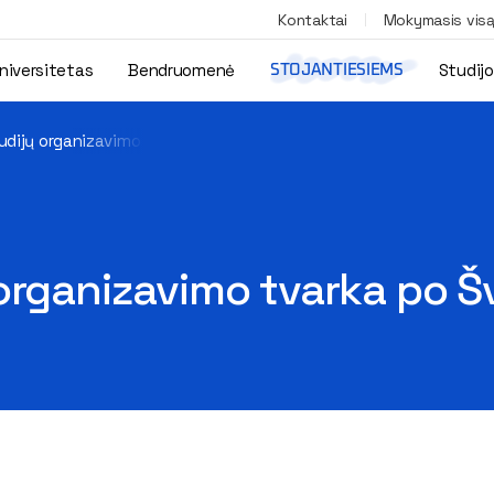
Kontaktai
Mokymasis vis
niversitetas
Bendruomenė
Studij
STOJANTIESIEMS
udijų organizavimo tvarka po Šv. Velykų
organizavimo tvarka po Šv