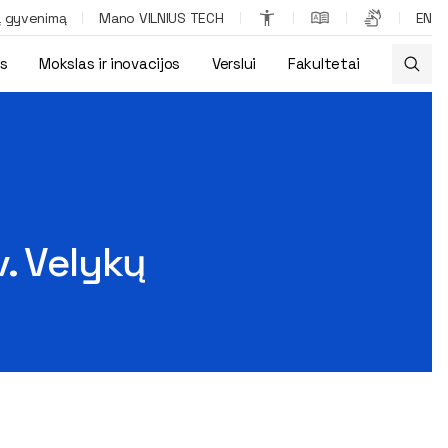
ą gyvenimą
Mano VILNIUS TECH
EN
os
Mokslas ir inovacijos
Verslui
Fakultetai
. Velykų