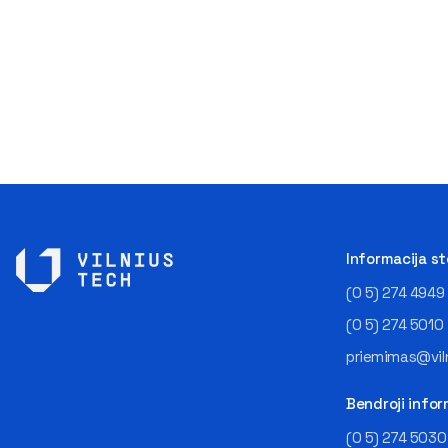
Informacija s
(0 5) 274 4949
(0 5) 274 5010
priemimas@viln
Bendroji infor
(0 5) 274 5030