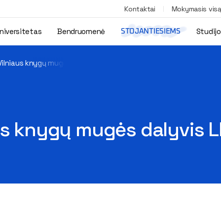
Kontaktai
Mokymasis vis
niversitetas
Bendruomenė
Studij
STOJANTIESIEMS
Vilniaus knygų mugės dalyvis LITEXPO!
us knygų mugės dalyvis L