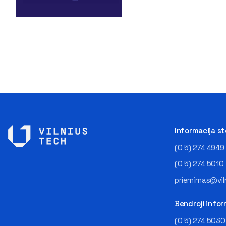
Informacija s
(0 5) 274 4949
(0 5) 274 5010
priemimas@viln
Bendroji infor
(0 5) 274 5030