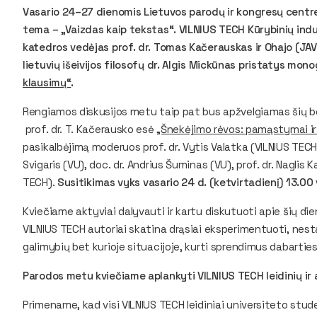
Vasario 24–27 dienomis Lietuvos parodų ir kongresų centre
tema – „Vaizdas kaip tekstas“. VILNIUS TECH Kūrybinių indust
katedros vedėjas prof. dr. Tomas Kačerauskas ir Ohajo (JAV)
lietuvių išeivijos filosofų dr. Algis Mickūnas pristatys mono
klausimų“
.
Rengiamos diskusijos metu taip pat bus apžvelgiamas šių b
prof. dr. T. Kačerausko esė
„Šnekėjimo rėvos: pamąstymai ir
pasikalbėjimą moderuos prof. dr. Vytis Valatka (VILNIUS TECH
Svigaris (VU), doc. dr. Andrius Šuminas (VU), prof. dr. Naglis 
TECH).
Susitikimas vyks vasario 24 d. (ketvirtadienį) 13.00 
Kviečiame aktyviai dalyvauti ir kartu diskutuoti apie šių di
VILNIUS TECH autoriai skatina drąsiai eksperimentuoti, nesta
galimybių bet kurioje situacijoje, kurti sprendimus dabarties
Parodos metu kviečiame aplankyti VILNIUS TECH leidinių ir at
Primename, kad visi VILNIUS TECH leidiniai universiteto s