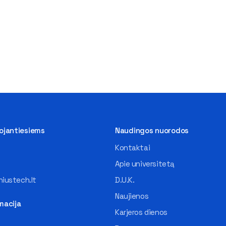
tojantiesiems
Naudingos nuorodos
Kontaktai
Apie universitetą
iustech.lt
D.U.K.
Naujienos
macija
Karjeros dienos