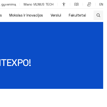
ą gyvenimą
Mano VILNIUS TECH
EN
os
Mokslas ir inovacijos
Verslui
Fakultetai
ITEXPO!