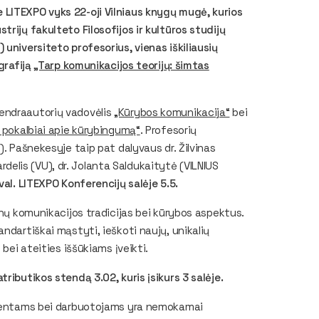
 LITEXPO vyks 22-oji Vilniaus knygų mugė, kurios
rijų fakulteto Filosofijos ir kultūros studijų
 universiteto profesorius, vienas iškiliausių
grafiją
„Tarp komunikacijos teorijų: šimtas
endraautorių vadovėlis
„Kūrybos komunikacija“
bei
 pokalbiai apie kūrybingumą“
. Profesorių
). Pašnekesyje taip pat dalyvaus dr. Žilvinas
Kardelis (VU), dr. Jolanta Saldukaitytė (VILNIUS
val. LITEXPO Konferencijų salėje 5.5.
enų komunikacijos tradicijas bei kūrybos aspektus.
ndartiškai mąstyti, ieškoti naujų, unikalių
 bei ateities iššūkiams įveikti.
ributikos stendą 3.02, kuris įsikurs 3 salėje.
tudentams bei darbuotojams yra nemokamai