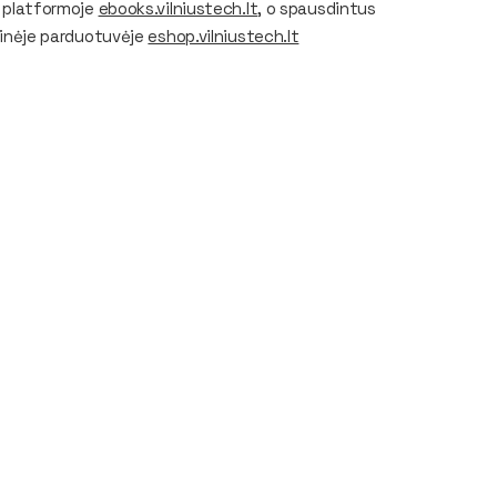
ų platformoje
ebooks.vilniustech.lt
, o spausdintus
oninėje parduotuvėje
eshop.vilniustech.lt