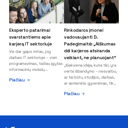
Eksperto patarimai
Rinkodaros įmonei
svarstantiems apie
vadovaujanti D.
karjerą IT sektoriuje
Padegimaitė: „Aiškumas
dėl karjeros atsiranda
Vis dar gajus mitas, jog
veikiant, ne planuojant“
darbas IT sektoriuje – vien
programavimas, tačiau įgytas
„Kiekviena idėja, kuria tiki, yra
informacinių mokslų
verta išbandymo – nesvarbu,
išsilavinimas gali atverti kur
ar tai būtų studijos, darbas,
Plačiau
kas daugiau durų ir net
ar asmeninis gyvenimas, tik
užauginti iki vadovų. Sparčiai
bandydamas naujus dalykus
Plačiau
keičiantis technologijoms,
atrandi, kas iš tiesų tau įdomu
šiandien darbo rinkoje trūksta
ir kur slypi tavo stiprybės“, –
dirbtinio intelekto (DI),
įsitikinusi skaitmeninės
kibernetinio saugumo,
rinkodaros specialistė, įmonės
debesijos ekspertų,
„Paperplanes“ vadovė Dovilė
duomenų analitikų.
Padegimaitė. Mergina tai