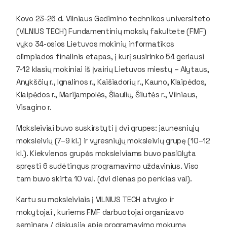
Kovo 23-26 d. Vilniaus Gedimino technikos universiteto
(VILNIUS TECH) Fundamentinių mokslų fakultete (FMF)
vyko 34-osios Lietuvos mokinių informatikos
olimpiados finalinis etapas, į kurį susirinko 54 geriausi
7-12 klasių mokiniai iš įvairių Lietuvos miestų – Alytaus,
Anykščių r., Ignalinos r., Kaišiadorių r., Kauno, Klaipėdos,
Klaipėdos r., Marijampolės, Šiaulių, Šilutės r., Vilniaus,
Visagino r.
Moksleiviai buvo suskirstyti į dvi grupes: jaunesniųjų
moksleivių (7–9 kl.) ir vyresniųjų moksleivių grupę (10–12
kl.). Kiekvienos grupės moksleiviams buvo pasiūlyta
spręsti 6 sudėtingus programavimo uždavinius. Viso
tam buvo skirta 10 val. (dvi dienas po penkias val).
Kartu su moksleiviais į VILNIUS TECH atvyko ir
mokytojai , kuriems FMF darbuotojai organizavo
seminarą / diskusiją apie programavimo mokymą