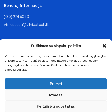
Bendroji informacija
(0 5) 274 5030
vilniustech@vilniustech.lt
Sutikimas su slapukų politika
Vertiname Jūsų privatumą ir siekdami užtikrinti teikiamų paslaugų kokybę,
universiteto internetinėse sistemose naudojame slapukus. Tęsdami
Saulėtekio al. 11, LT-10223 Vilnius
naršymą Jūs sutinkate su Vilniaus Gedimino technikos universiteto
E. pristatymo dėžutės adresas 111950243
slapukų politika.
Duomenys kaupiami ir saugomi Juridinių asmenų registre
Kodas 111950243, PVM mokėtojo kodas LT119502413
Priimti
Atmesti
Peržiūrėti nuostatas