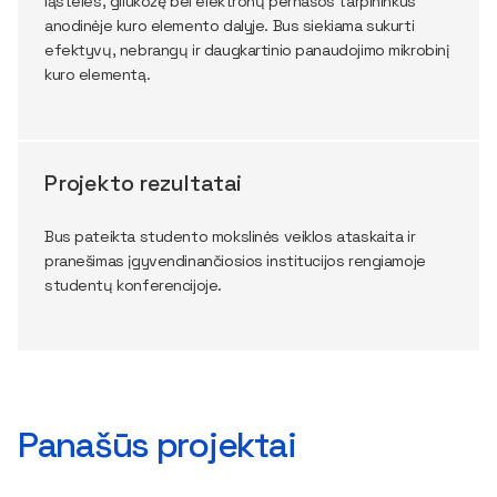
ląsteles, gliukozę bei elektronų pernašos tarpininkus
anodinėje kuro elemento dalyje. Bus siekiama sukurti
efektyvų, nebrangų ir daugkartinio panaudojimo mikrobinį
kuro elementą.
Projekto rezultatai
Bus pateikta studento mokslinės veiklos ataskaita ir
pranešimas įgyvendinančiosios institucijos rengiamoje
studentų konferencijoje.
Panašūs projektai