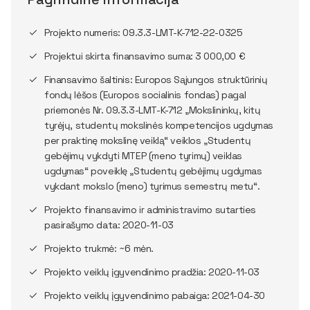
Projekto numeris: 09.3.3-LMT-K-712-22-0325
Projektui skirta finansavimo suma: 3 000,00 €
Finansavimo šaltinis: Europos Sąjungos struktūrinių
fondų lėšos (Europos socialinis fondas) pagal
priemonės Nr. 09.3.3-LMT-K-712 „Mokslininkų, kitų
tyrėjų, studentų mokslinės kompetencijos ugdymas
per praktinę mokslinę veiklą“ veiklos „Studentų
gebėjimų vykdyti MTEP (meno tyrimų) veiklas
ugdymas“ poveiklę „Studentų gebėjimų ugdymas
vykdant mokslo (meno) tyrimus semestrų metu“.
Projekto finansavimo ir administravimo sutarties
pasirašymo data: 2020-11-03
Projekto trukmė: ~6 mėn.
Projekto veiklų įgyvendinimo pradžia: 2020-11-03
Projekto veiklų įgyvendinimo pabaiga: 2021-04-30