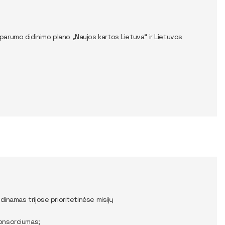
sparumo didinimo plano „Naujos kartos Lietuva“ ir Lietuvos
inamas trijose prioritetinėse misijų
konsorciumas;