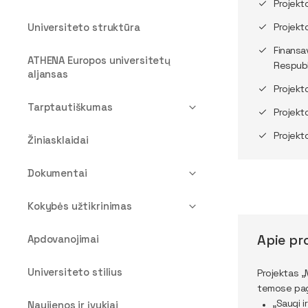
Projekt
Universiteto struktūra
Projekt
Finansa
ATHENA Europos universitetų
Respubl
aljansas
Projekt
Tarptautiškumas
Projekt
Projekt
Žiniasklaidai
Dokumentai
Kokybės užtikrinimas
Apie pr
Apdovanojimai
Universiteto stilius
Projektas „
temose paga
„Saugi i
Naujienos ir įvykiai