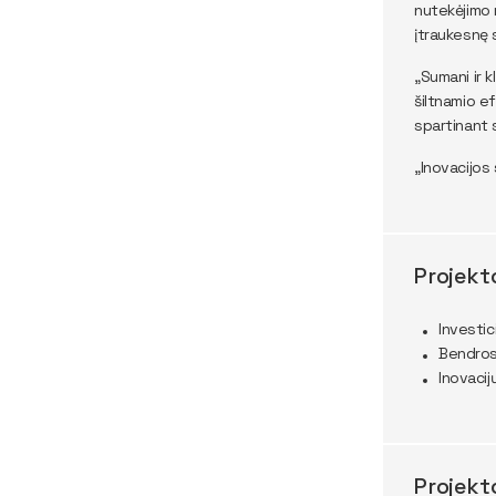
nutekėjimo 
įtraukesnę 
„Sumani ir k
šiltnamio e
spartinant 
„Inovacijos 
Projekt
Investic
Bendros
Inovacij
Projekt