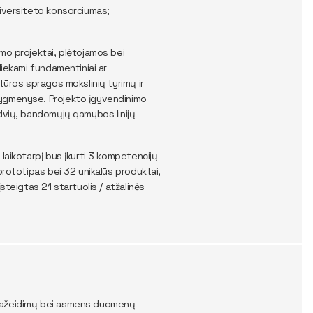
universiteto konsorciumas;
mo projektai, plėtojamos bei
liekami fundamentiniai ar
tūros spragos mokslinių tyrimų ir
lygmenyse. Projekto įgyvendinimo
rdvių, bandomųjų gamybos linijų
laikotarpį bus įkurti 3 kompetencijų
prototipas bei 32 unikalūs produktai,
teigtas 21 startuolis / atžalinės
mo pažeidimų bei asmens duomenų