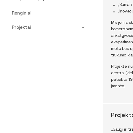
„Sumani 
„Inovaci
Renginiai
Misijomis s
Projektai
komercinamo
ankstyvosio
eksperiment
metu bus sp
trūkumo kla
Projekte nu
centrai (ki
pateikta 19
įmonės.
Projekt
„Saugi ir į