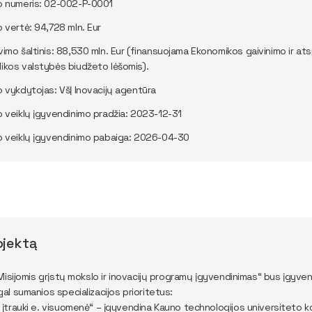
o numeris: 02-002-P-0001
o vertė: 94,728 mln. Eur
vimo šaltinis: 88,530 mln. Eur (finansuojama Ekonomikos gaivinimo ir at
ikos valstybės biudžeto lėšomis).
o vykdytojas: VšĮ Inovacijų agentūra
o veiklų įgyvendinimo pradžia: 2023-12-31
o veiklų įgyvendinimo pabaiga: 2026-04-30
ojektą
Misijomis grįstų mokslo ir inovacijų programų įgyvendinimas“ bus įgyvend
l sumanios specializacijos prioritetus:
r įtrauki e. visuomenė“ – įgyvendina Kauno technologijos universiteto 