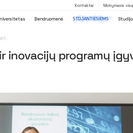
Kontaktai
Mokymasis vis
niversitetas
Bendruomenė
Studij
STOJANTIESIEMS
vacijų programų įgyvendinimas
 ir inovacijų programų įg