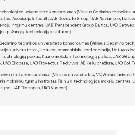
echnologijos universiteto konsorciumas (Vilniaus Gedimino technikos u
tetas, Asociacija Infobalt, UAB Devslate Group, UAB Novian pro, Lietuv
ncijų ir tyrimų centras, UAB Transcendent Group Baltics, UAB Getweb
ijos pažangių technologijų institutas)
 Gedimino technikos universiteto konsorciumas (Vilniaus Gedimino tech
gijos universitetas, Lietuvos pramonininkų konfederacija, Lietuvos ino
r technologijų parkas, Kauno mokslo ir technologijų parkas, UAB SG du
, UAB Ekobazė, UAB Provectus Redivivus, AB Kelių priežiūra, UAB Soli 
 universiteto konsorciumas (Vilniaus universitetas, VšĮ Vilniaus universit
nis mokslinių tyrimų institutas Fizinių ir technologijos mokslų centras
zyme, UAB Biomapas, UAB Vugene).