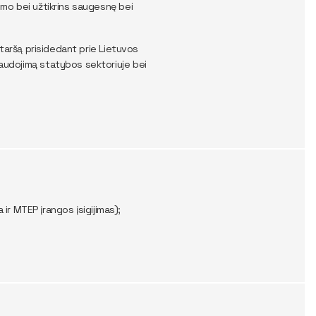
nimo bei užtikrins saugesnę bei
o taršą prisidedant prie Lietuvos
naudojimą statybos sektoriuje bei
ir MTEP įrangos įsigijimas);