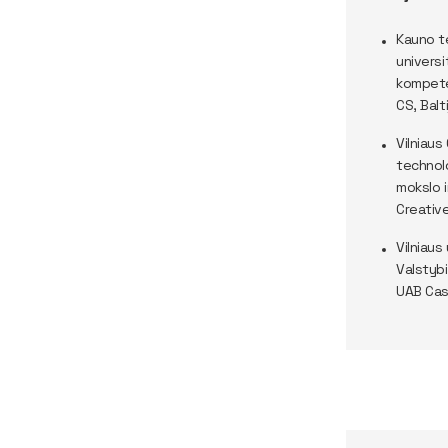
Kauno t
universi
kompete
CS, Balt
Vilniaus
technolo
mokslo i
Creative
Vilniaus
Valstybi
UAB Cas