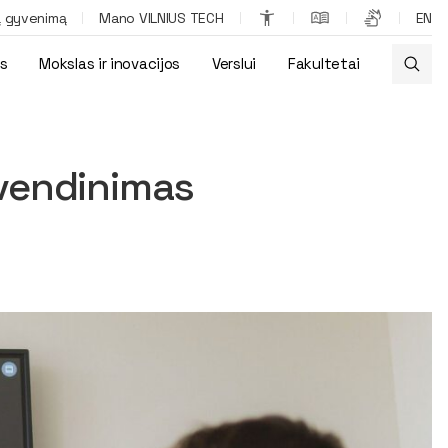
ą gyvenimą
Mano VILNIUS TECH
EN
os
Mokslas ir inovacijos
Verslui
Fakultetai
yvendinimas