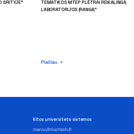
 SRITYJE“
TEMATIKOS MTEP PLĖTRAI REIKALINGĄ
LABORATORIJOS ĮRANGĄ“
Plačiau
Kitos universiteto sistemos
mano.vilniustech.lt