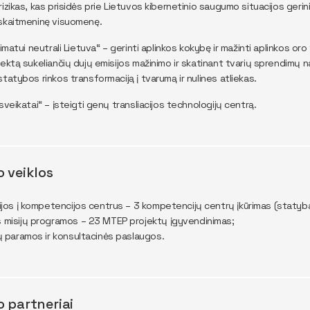
rizikas, kas prisidės prie Lietuvos kibernetinio saugumo situacijos geri
skaitmeninę visuomenę.
limatui neutrali Lietuva“ – gerinti aplinkos kokybę ir mažinti aplinkos or
fektą sukeliančių dujų emisijos mažinimo ir skatinant tvarių sprendimų 
statybos rinkos transformaciją į tvarumą ir nulines atliekas.
sveikatai“ – įsteigti genų transliacijos technologijų centrą.
o veiklos
ijos į kompetencijos centrus – 3 kompetencijų centrų įkūrimas (statyba 
 misijų programos – 23 MTEP projektų įgyvendinimas;
ų paramos ir konsultacinės paslaugos.
o partneriai