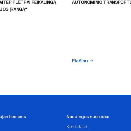
MTEP PLĖTRAI REIKALINGĄ
AUTONOMINIO TRANSPORTO
JOS ĮRANGĄ“
Plačiau
tojantiesiems
Naudingos nuorodos
Kontaktai