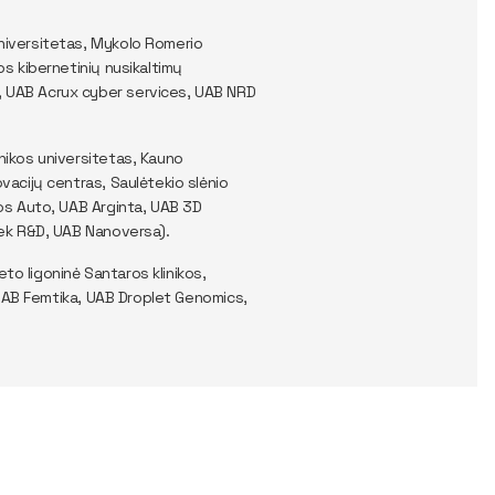
niversitetas, Mykolo Romerio
os kibernetinių nusikaltimų
, UAB Acrux cyber services, UAB NRD
nikos universitetas, Kauno
vacijų centras, Saulėtekio slėnio
jos Auto, UAB Arginta, UAB 3D
Tek R&D, UAB Nanoversa).
eto ligoninė Santaros klinikos,
, UAB Femtika, UAB Droplet Genomics,