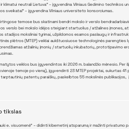
ir klimatui neutrali Lietuva“ – įgyvendina Vilniaus Gedimino technikos 
jos sveikatai“ – įgyvendina Vilniaus universiteto konsorciumas.
kirtingose temose bus skatinami bendri mokslo ir verslo bendradarbiavi
s verslo bei mokslo idėjos steigiant startuolius / atžalines įmones, at
s stadijos moksliniai tyrimai, užpildomos esamos paslaugų ir infrastruk
inės plėtros (MTEP) veiklai aukštuosiuose technologinės parengties 
rendžiamas atžalinių įmonių / startuolių inkubatorių, prototipavimo e
usimas.
matytos veiklos bus įgyvendintos iki 2026 m. balandžio mėnesio. Per šį 
ekvienoje temoje po vieną), įgyvendinti 23 MTEP projektai, sukurtas 41 
 tarptautinių patentų paraiškų, paskelbtos 55 mokslinės publikacijos, įs
o tikslas
trauki e. visuomenė“ – didinti kibernetinį atsparumą ir mažinti privatu