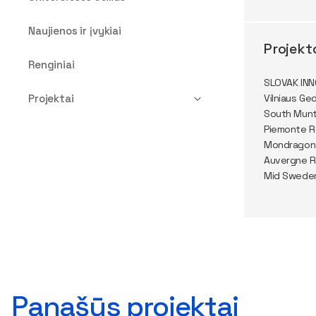
Naujienos ir įvykiai
Projekt
Renginiai
SLOVAK INN
Projektai
Vilniaus Ge
South Munt
Piemonte Reg
Mondragon C
Auvergne R
Mid Sweden 
Panašūs projektai