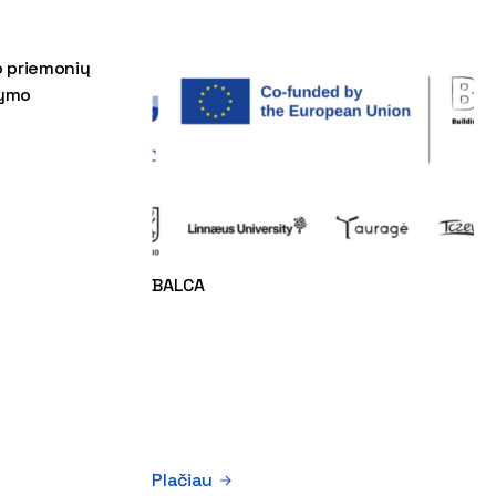
o priemonių
dymo
BALCA
Plačiau