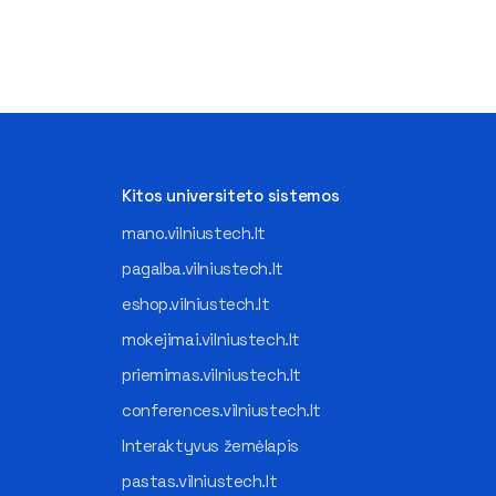
Kitos universiteto sistemos
mano.vilniustech.lt
pagalba.vilniustech.lt
eshop.vilniustech.lt
mokejimai.vilniustech.lt
priemimas.vilniustech.lt
conferences.vilniustech.lt
Interaktyvus žemėlapis
pastas.vilniustech.lt