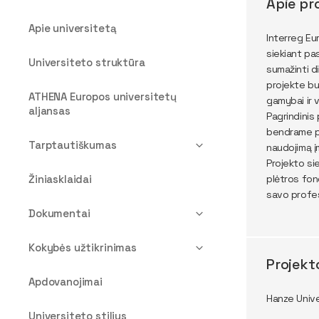
Apie pr
Apie universitetą
Interreg Eu
siekiant pa
Universiteto struktūra
sumažinti di
projekte bu
ATHENA Europos universitetų
gamybai ir v
aljansas
Pagrindinis 
bendrame pa
Tarptautiškumas
naudojimą į
Projekto si
Žiniasklaidai
plėtros fon
savo profes
Dokumentai
Kokybės užtikrinimas
Projekt
Apdovanojimai
Hanze Unive
Universiteto stilius