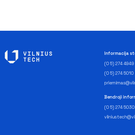
Informacija s
(0 5) 274 4949
(0 5) 274 5010
priemimas@viln
Bendroji infor
(0 5) 274 5030
vilniustech@vi