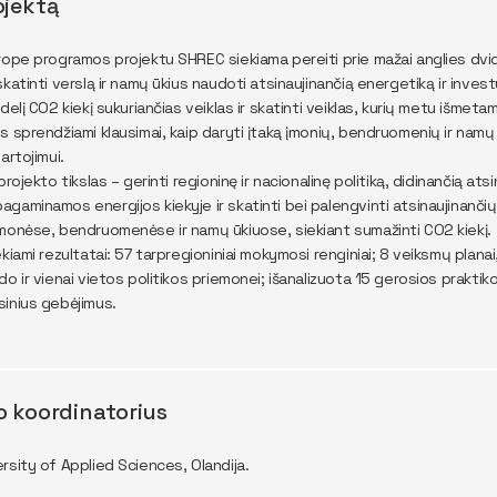
ojektą
rope programos projektu SHREC siekiama pereiti prie mažai anglies dvi
skatinti verslą ir namų ūkius naudoti atsinaujinančią energetiką ir inve
delį CO2 kiekį sukuriančias veiklas ir skatinti veiklas, kurių metu išmet
s sprendžiami klausimai, kaip daryti įtaką įmonių, bendruomenių ir namų 
artojimui.
projekto tikslas – gerinti regioninę ir nacionalinę politiką, didinančią atsi
gaminamos energijos kiekyje ir skatinti bei palengvinti atsinaujinančių 
monėse, bendruomenėse ir namų ūkiuose, siekiant sumažinti CO2 kiekį.
ekiami rezultatai: 57 tarpregioniniai mokymosi renginiai; 8 veiksmų plana
do ir vienai vietos politikos priemonei; išanalizuota 15 gerosios prakt
inius gebėjimus.
o koordinatorius
rsity of Applied Sciences, Olandija.