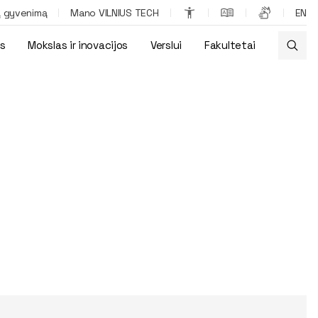
ą gyvenimą
Mano VILNIUS TECH
EN
os
Mokslas ir inovacijos
Verslui
Fakultetai