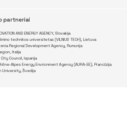
o partneriai
OVATION AND ENERGY AGENCY, Slovakija
dimino technikos universitetas (VILNIUS TECH), Lietuva
enia Regional Development Agency, Rumunija
ion, Italija
ity Council, Ispanija
hône-Alpes Energy Environment Agency (AURA-EE), Prancūzija
University, Švedija