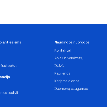
tojantiesiems
Naudingos nuorodos
Kontaktai
Apie universitetą
iustech.lt
D.U.K.
Naujienos
macija
Karjeros dienos
Duomenų saugumas
lniustech.lt