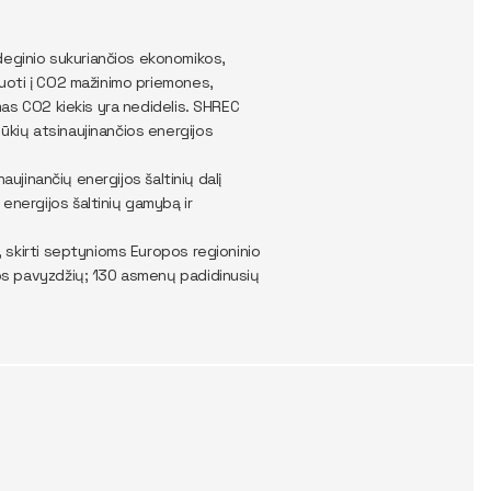
deginio sukuriančios ekonomikos,
stuoti į CO2 mažinimo priemones,
amas CO2 kiekis yra nedidelis. SHREC
ūkių atsinaujinančios energijos
naujinančių energijos šaltinių dalį
energijos šaltinių gamybą ir
i, skirti septynioms Europos regioninio
ikos pavyzdžių; 130 asmenų padidinusių