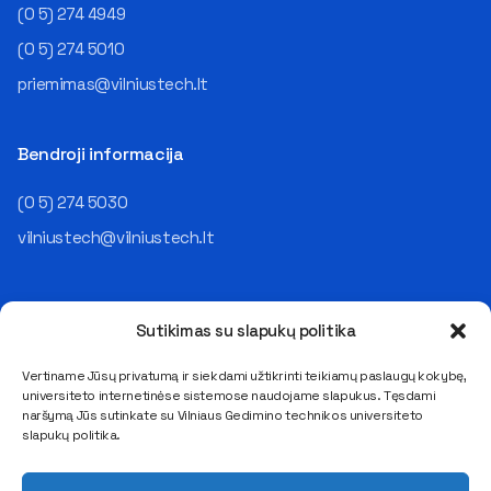
(0 5) 274 4949
(0 5) 274 5010
priemimas@vilniustech.lt
Bendroji informacija
(0 5) 274 5030
vilniustech@vilniustech.lt
Sutikimas su slapukų politika
Vertiname Jūsų privatumą ir siekdami užtikrinti teikiamų paslaugų kokybę,
universiteto internetinėse sistemose naudojame slapukus. Tęsdami
Saulėtekio al. 11, LT-10223 Vilnius
naršymą Jūs sutinkate su Vilniaus Gedimino technikos universiteto
E. pristatymo dėžutės adresas 111950243
slapukų politika.
Duomenys kaupiami ir saugomi Juridinių asmenų registre
Kodas 111950243, PVM mokėtojo kodas LT119502413