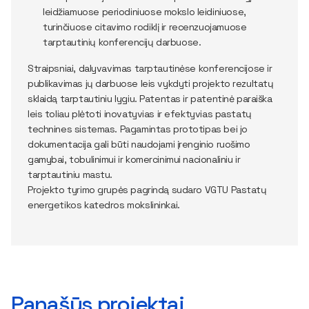
leidžiamuose periodiniuose mokslo leidiniuose,
turinčiuose citavimo rodiklį ir recenzuojamuose
tarptautinių konferencijų darbuose.
Straipsniai, dalyvavimas tarptautinėse konferencijose ir
publikavimas jų darbuose leis vykdyti projekto rezultatų
sklaidą tarptautiniu lygiu. Patentas ir patentinė paraiška
leis toliau plėtoti inovatyvias ir efektyvias pastatų
technines sistemas. Pagamintas prototipas bei jo
dokumentacija gali būti naudojami įrenginio ruošimo
gamybai, tobulinimui ir komercinimui nacionaliniu ir
tarptautiniu mastu.
Projekto tyrimo grupės pagrindą sudaro VGTU Pastatų
energetikos katedros mokslininkai.
Panašūs projektai