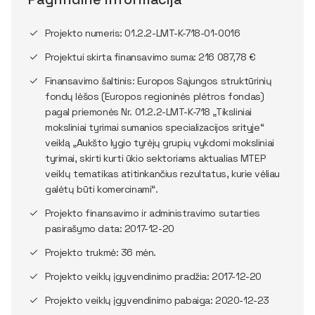
Projekto numeris: 01.2.2-LMT-K-718-01-0016
Projektui skirta finansavimo suma: 216 087,78 €
Finansavimo šaltinis: Europos Sąjungos struktūrinių
fondų lėšos (Europos regioninės plėtros fondas)
pagal priemonės Nr. 01.2.2-LMT-K-718 „Tiksliniai
moksliniai tyrimai sumanios specializacijos srityje“
veiklą „Aukšto lygio tyrėjų grupių vykdomi moksliniai
tyrimai, skirti kurti ūkio sektoriams aktualias MTEP
veiklų tematikas atitinkančius rezultatus, kurie vėliau
galėtų būti komercinami“.
Projekto finansavimo ir administravimo sutarties
pasirašymo data: 2017-12-20
Projekto trukmė: 36 mėn.
Projekto veiklų įgyvendinimo pradžia: 2017-12-20
Projekto veiklų įgyvendinimo pabaiga: 2020-12-23