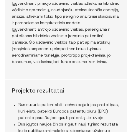
Įgyvendinant pirmojo uždavinio veiklas atliekama hibridinio
vėdinimo sprendimų, naudojančių atsinaujinančią energiją,
analizė, atliekami tokio tipo įrenginio analitiniai skaičiavimai
ir parengiamas kompiuterinis modelis.
Įgyvendinant antrojo uždavinio veiklas, parengiama ir
pateikiama hibridinio vėdinimo įrenginio patentinė
paraiška. Šio uždavinio veiklos taip pat apima atskirų
įrenginio komponentų eksperimentinius tyrimus
aerodinaminiame tunelyje, prototipo projektavimą, jo
bandymus, validavimą bei funkcionalumo įvertinimą.
Projekto rezultatai
Bus sukurta patentabili technologija ir jos prototipas,
kuri leistų pateikti Europos patentų biurui (EPO)
patento paraišką bei gauti patentą Lietuvoje.
Bus įgytos naujos žinios ir gauti nauji tyrimo rezultatai,
kurie publikuojami mokslo straipsniuose užsienyje