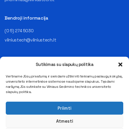
Bendroji informacija
(0 5) 274 5030
vilniustech@vilniustech.lt
Sutikimas su slapukų politika
Vertiname Jūsų privatumą ir siekdami užtikrinti teikiamų paslaugų kokybę,
universiteto internetinėse sistemose naudojame slapukus. Tęsdami
Saulėtekio al. 11, LT-10223 Vilnius
naršymą Jūs sutinkate su Vilniaus Gedimino technikos universiteto
E. pristatymo dėžutės adresas 111950243
slapukų politika.
Duomenys kaupiami ir saugomi Juridinių asmenų registre
Kodas 111950243, PVM mokėtojo kodas LT119502413
Priimti
Atmesti