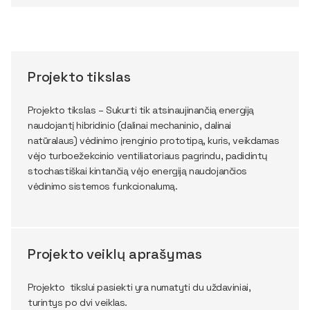
Projekto tikslas
Projekto tikslas – Sukurti tik atsinaujinančią energiją
naudojantį hibridinio (dalinai mechaninio, dalinai
natūralaus) vėdinimo įrenginio prototipą, kuris, veikdamas
vėjo turboežekcinio ventiliatoriaus pagrindu, padidintų
stochastiškai kintančią vėjo energiją naudojančios
vėdinimo sistemos funkcionalumą.
Projekto veiklų aprašymas
Projekto tikslui pasiekti yra numatyti du uždaviniai,
turintys po dvi veiklas.