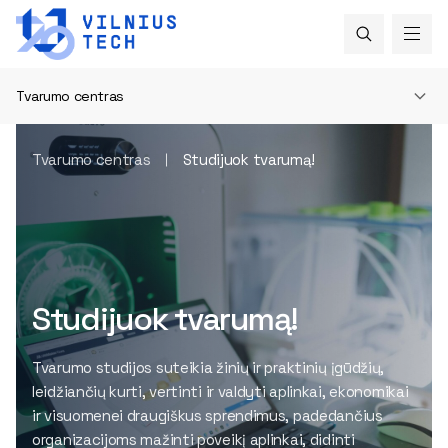
Tvarumo centras
Tvarumo centras
Studijuok tvarumą!
Studijuok tvarumą!
Tvarumo studijos suteikia žinių ir praktinių įgūdžių,
leidžiančių kurti, vertinti ir valdyti aplinkai, ekonomikai
ir visuomenei draugiškus sprendimus, padedančius
organizacijoms mažinti poveikį aplinkai, didinti