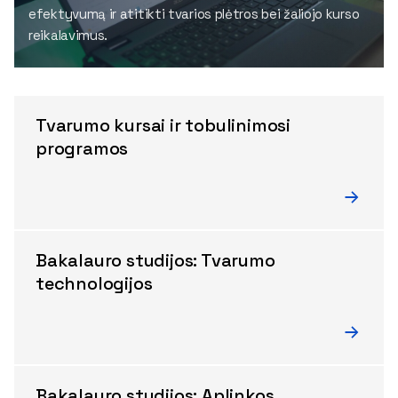
efektyvumą ir atitikti tvarios plėtros bei žaliojo kurso
reikalavimus.
Tvarumo kursai ir tobulinimosi
programos
Bakalauro studijos: Tvarumo
technologijos
Bakalauro studijos: Aplinkos